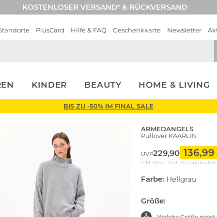
KOSTENLOSER VERSAND* & RÜCKVERSAND
Standorte
PlusCard
Hilfe & FAQ
Geschenkkarte
Newsletter
Ak
REN
KINDER
BEAUTY
HOME & LIVING
BIS ZU -50% IM FINAL SALE
ARMEDANGELS
Pullover KAARLIN
136,99
229,90
UVP
inkl. Mwst zzgl.
Versandkosten
Farbe:
Hellgrau
Größe:
Welche Größe passt