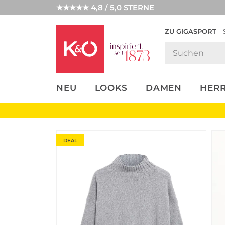
★★★★★ 4,8 / 5,0 STERNE
ZU GIGASPORT
FASHION-
UNSERE APP
CLICK &
CLICK &
TRENDS
COLLECT
RESERVE
NEU
LOOKS
DAMEN
HER
DEAL