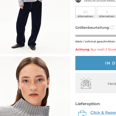
XS
S
Alternativen
Alternativen
Größenbeurteilung:
?
klein / schmal geschnitten
Achtung:
Nur noch 2 Stück
IN 
Meld
Lieferoption:
Click & Rese