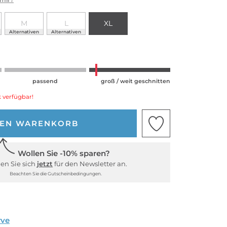
M
L
XL
Alternativen
Alternativen
passend
groß / weit geschnitten
 verfügbar!
DEN WARENKORB
Wollen Sie -10% sparen?
en Sie sich
jetzt
für den Newsletter an.
Beachten Sie die Gutscheinbedingungen.
rve