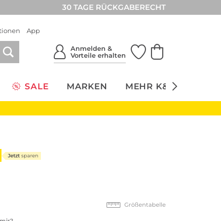
30 TAGE RÜCKGABERECHT
tionen
App
Anmelden &
Vorteile erhalten
SALE
MARKEN
MEHR K&Ö
NACH
Jetzt
sparen
Größentabelle
 mir?