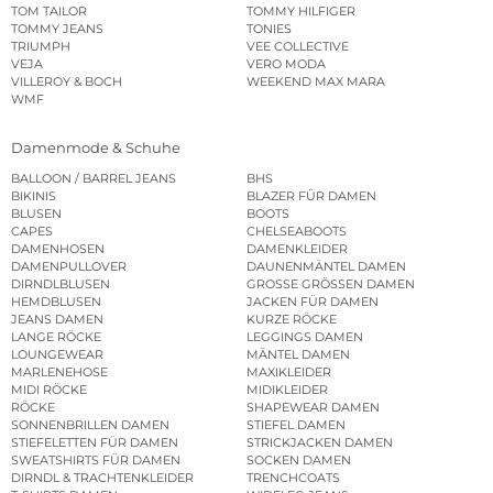
TOM TAILOR
TOMMY HILFIGER
TOMMY JEANS
TONIES
TRIUMPH
VEE COLLECTIVE
VEJA
VERO MODA
VILLEROY & BOCH
WEEKEND MAX MARA
WMF
Damenmode & Schuhe
BALLOON / BARREL JEANS
BHS
BIKINIS
BLAZER FÜR DAMEN
BLUSEN
BOOTS
CAPES
CHELSEABOOTS
DAMENHOSEN
DAMENKLEIDER
DAMENPULLOVER
DAUNENMÄNTEL DAMEN
DIRNDLBLUSEN
GROSSE GRÖSSEN DAMEN
HEMDBLUSEN
JACKEN FÜR DAMEN
JEANS DAMEN
KURZE RÖCKE
LANGE RÖCKE
LEGGINGS DAMEN
LOUNGEWEAR
MÄNTEL DAMEN
MARLENEHOSE
MAXIKLEIDER
MIDI RÖCKE
MIDIKLEIDER
RÖCKE
SHAPEWEAR DAMEN
SONNENBRILLEN DAMEN
STIEFEL DAMEN
STIEFELETTEN FÜR DAMEN
STRICKJACKEN DAMEN
SWEATSHIRTS FÜR DAMEN
SOCKEN DAMEN
DIRNDL & TRACHTENKLEIDER
TRENCHCOATS