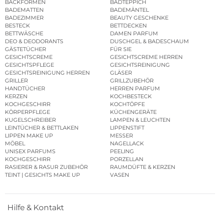
BACKFORMEN
BADTEPPICH
BADEMATTEN
BADEMÄNTEL
BADEZIMMER
BEAUTY GESCHENKE
BESTECK
BETTDECKEN
BETTWÄSCHE
DAMEN PARFUM
DEO & DEODORANTS
DUSCHGEL & BADESCHAUM
GÄSTETÜCHER
FÜR SIE
GESICHTSCREME
GESICHTSCREME HERREN
GESICHTSPFLEGE
GESICHTSREINIGUNG
GESICHTSREINIGUNG HERREN
GLÄSER
GRILLER
GRILLZUBEHÖR
HANDTÜCHER
HERREN PARFUM
KERZEN
KOCHBESTECK
KOCHGESCHIRR
KOCHTÖPFE
KÖRPERPFLEGE
KÜCHENGERÄTE
KUGELSCHREIBER
LAMPEN & LEUCHTEN
LEINTÜCHER & BETTLAKEN
LIPPENSTIFT
LIPPEN MAKE UP
MESSER
MÖBEL
NAGELLACK
UNISEX PARFUMS
PEELING
KOCHGESCHIRR
PORZELLAN
RASIERER & RASUR ZUBEHÖR
RAUMDÜFTE & KERZEN
TEINT | GESICHTS MAKE UP
VASEN
Hilfe & Kontakt