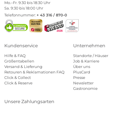
Mo.–Fr. 9:30 bis 18:30 Uhr
Sa. 9:30 bis 18:00 Uhr
Telefonnummer:
+ 43 316 / 870-0
Kundenservice
Unternehmen
Hilfe & FAQ
Standorte / Häuser
Größentabellen
Job & Karriere
Versand & Lieferung
Über uns
Retouren & Reklamationen FAQ
PlusCard
Click & Collect
Presse
Click & Reserve
Newsletter
Gastronomie
Unsere Zahlungsarten
Klarna
Paypal
Mastercard
Visa
Diners
Eps
Shop
Applepay
Amazon