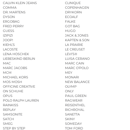
CALVIN KLEIN JEANS
CLINIQUE
COMMA
COPENHAGEN
DR. MARTENS
DRYKORN
DYSON
ECOALF
ERGOBAG
FALKE
FRED PERRY
GOT BAG
GUESS
HUGO
IZIPIZI
JACK & JONES
JOOP!
KAPTEN & SON
KIEHL’S
LA PRAIRIE
LACOSTE
LE CREUSET
LENA HOSCHEK
LEVI’S®
LIEBESKIND BERLIN
LUISA CERANO
MAC
MARC CAIN
MARC JACOBS
MARC O’POLO
MCM
MEY
MICHAEL KORS
MONARI
MOS MOSH
NEW BALANCE
OFFICINE CREATIVE
OLYMP
ON SCHUHE
ONLY
OPUS
PAUL GREEN
POLO RALPH LAUREN
RAGWEAR
RAINKISS
REISENTHEL
REPLAY
RICHROYAL
SAMSONITE
SANETTA
SATCH
SKINY
SMEG
SOMEDAY
STEP BY STEP
TOM FORD