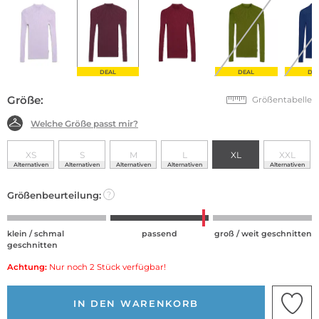
DEAL
DEAL
DE
Größe:
Größentabelle
Welche Größe passt mir?
XS
S
M
L
XL
XXL
Alternativen
Alternativen
Alternativen
Alternativen
Alternativen
Größenbeurteilung:
?
klein / schmal
passend
groß / weit geschnitten
geschnitten
Achtung:
Nur noch 2 Stück verfügbar!
IN DEN WARENKORB