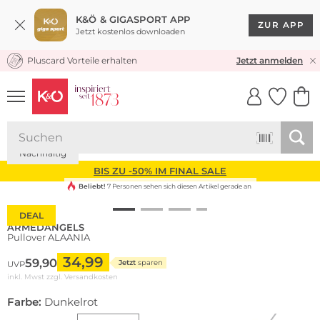
K&Ö & GIGASPORT APP
ZUR APP
Jetzt kostenlos downloaden
Pluscard Vorteile erhalten
KOSTENLOSER VERSAND* & RÜCKVERSAND
Jetzt anmelden
UNSERE APP
CLICK &
CLICK &
COLLECT
RESERVE
Nachhaltig
BIS ZU -50% IM FINAL SALE
Beliebt!
7 Personen sehen sich diesen Artikel gerade an
DEAL
ARMEDANGELS
Pullover ALAANIA
34,99
59,90
Jetzt
sparen
UVP
inkl. Mwst zzgl.
Versandkosten
Farbe:
Dunkelrot