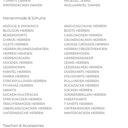
T-SHIRTS DAMEN
WIDELEG JEANS
WINTERJACKEN DAMEN
WOLLMÄNTEL DAMEN
Herrenmode & Schuhe
ANZÜGE & SMOKINGS
ANZUGSSCHUHE HERREN
BLOUSON HERREN
BOOTS HERREN
BOXERSHORTS
CARGOHOSEN HERREN
CHINOS HERREN
DAUNENJACKEN HERREN
GILETS HERREN
GROSSE GRÖSSEN HERREN
HERREN BUSINESSHEMDEN
HERREN FREIZEITHEMDEN
HERREN HEMDEN
HERRENHOSEN
HERRENJACKEN
HERRENSNEAKER
HOODIES HERREN
JEANS HERREN
LEDERHOSEN
LEDERJACKEN HERREN
MÄNTEL HERREN
OVERSHIRTS HERREN
PARKA HERREN
POLOSHIRTS HERREN
STRICKPULLOVER HERREN
PULLUNDER HERREN
PYJAMAS HERREN
RUCKSÄCKE HERREN
SAKKOS
SOCKEN HERREN
SOCKEN MULTIPACKS
SONNENBRILLEN HERREN
STRICKJACKEN HERREN
SWEATSHIRTS
TRACHTENMODE HERREN
T-SHIRTS HERREN
ÜBERGANGSJACKEN HERREN
UNTERHEMDEN HERREN
UNTERWÄSCHE HERREN
WINTERJACKEN HERREN
Taschen & Accessoires