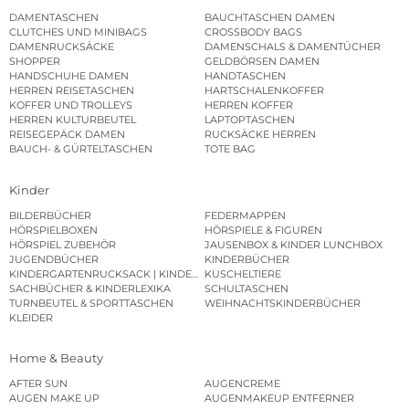
DAMENTASCHEN
BAUCHTASCHEN DAMEN
CLUTCHES UND MINIBAGS
CROSSBODY BAGS
DAMENRUCKSÄCKE
DAMENSCHALS & DAMENTÜCHER
SHOPPER
GELDBÖRSEN DAMEN
HANDSCHUHE DAMEN
HANDTASCHEN
HERREN REISETASCHEN
HARTSCHALENKOFFER
KOFFER UND TROLLEYS
HERREN KOFFER
HERREN KULTURBEUTEL
LAPTOPTASCHEN
REISEGEPÄCK DAMEN
RUCKSÄCKE HERREN
BAUCH- & GÜRTELTASCHEN
TOTE BAG
Kinder
BILDERBÜCHER
FEDERMAPPEN
HÖRSPIELBOXEN
HÖRSPIELE & FIGUREN
HÖRSPIEL ZUBEHÖR
JAUSENBOX & KINDER LUNCHBOX
JUGENDBÜCHER
KINDERBÜCHER
KINDERGARTENRUCKSACK | KINDERGARTENBEUTEL
KUSCHELTIERE
SACHBÜCHER & KINDERLEXIKA
SCHULTASCHEN
TURNBEUTEL & SPORTTASCHEN
WEIHNACHTSKINDERBÜCHER
KLEIDER
Home & Beauty
AFTER SUN
AUGENCREME
AUGEN MAKE UP
AUGENMAKEUP ENTFERNER