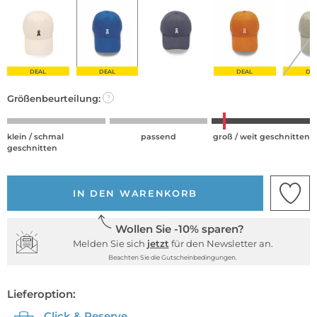
DEAL
DEAL
DEAL
DE
Größenbeurteilung:
?
klein / schmal
passend
groß / weit geschnitten
geschnitten
IN DEN WARENKORB
Wollen Sie -10% sparen?
Melden Sie sich
jetzt
für den Newsletter an.
Beachten Sie die Gutscheinbedingungen.
Lieferoption:
Click & Reserve