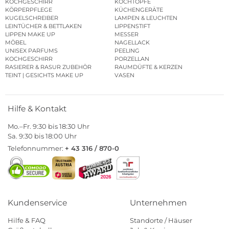
KOCHGESCHIRR
KOCHTÖPFE
KÖRPERPFLEGE
KÜCHENGERÄTE
KUGELSCHREIBER
LAMPEN & LEUCHTEN
LEINTÜCHER & BETTLAKEN
LIPPENSTIFT
LIPPEN MAKE UP
MESSER
MÖBEL
NAGELLACK
UNISEX PARFUMS
PEELING
KOCHGESCHIRR
PORZELLAN
RASIERER & RASUR ZUBEHÖR
RAUMDÜFTE & KERZEN
TEINT | GESICHTS MAKE UP
VASEN
Hilfe & Kontakt
Mo.–Fr. 9:30 bis 18:30 Uhr
Sa. 9:30 bis 18:00 Uhr
Telefonnummer:
+ 43 316 / 870-0
Kundenservice
Unternehmen
Hilfe & FAQ
Standorte / Häuser