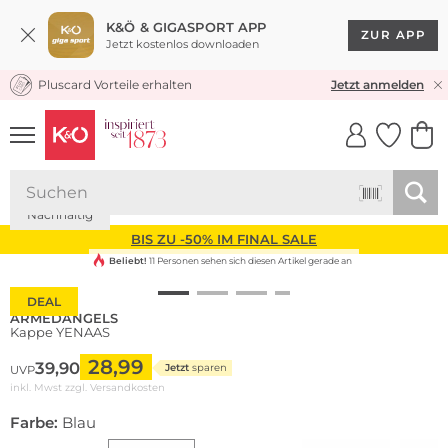
K&Ö & GIGASPORT APP
ZUR APP
Jetzt kostenlos downloaden
Pluscard Vorteile erhalten
KOSTENLOSER VERSAND* & RÜCKVERSAND
Jetzt anmelden
UNSERE APP
CLICK &
CLICK &
COLLECT
RESERVE
Nachhaltig
BIS ZU -50% IM FINAL SALE
Beliebt!
11 Personen sehen sich diesen Artikel gerade an
DEAL
ARMEDANGELS
Kappe YENAAS
28,99
39,90
Jetzt
sparen
UVP
inkl. Mwst zzgl.
Versandkosten
Farbe:
Blau