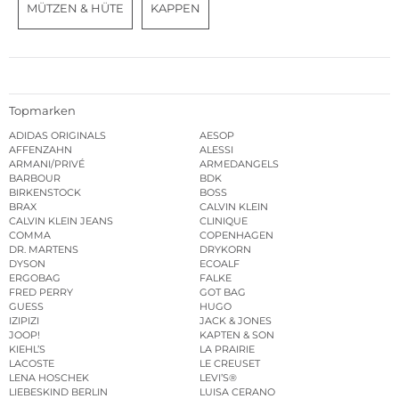
MÜTZEN & HÜTE
KAPPEN
Topmarken
ADIDAS ORIGINALS
AESOP
AFFENZAHN
ALESSI
ARMANI/PRIVÉ
ARMEDANGELS
BARBOUR
BDK
BIRKENSTOCK
BOSS
BRAX
CALVIN KLEIN
CALVIN KLEIN JEANS
CLINIQUE
COMMA
COPENHAGEN
DR. MARTENS
DRYKORN
DYSON
ECOALF
ERGOBAG
FALKE
FRED PERRY
GOT BAG
GUESS
HUGO
IZIPIZI
JACK & JONES
JOOP!
KAPTEN & SON
KIEHL’S
LA PRAIRIE
LACOSTE
LE CREUSET
LENA HOSCHEK
LEVI’S®
LIEBESKIND BERLIN
LUISA CERANO