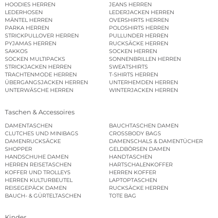
HOODIES HERREN
JEANS HERREN
LEDERHOSEN
LEDERJACKEN HERREN
MÄNTEL HERREN
OVERSHIRTS HERREN
PARKA HERREN
POLOSHIRTS HERREN
STRICKPULLOVER HERREN
PULLUNDER HERREN
PYJAMAS HERREN
RUCKSÄCKE HERREN
SAKKOS
SOCKEN HERREN
SOCKEN MULTIPACKS
SONNENBRILLEN HERREN
STRICKJACKEN HERREN
SWEATSHIRTS
TRACHTENMODE HERREN
T-SHIRTS HERREN
ÜBERGANGSJACKEN HERREN
UNTERHEMDEN HERREN
UNTERWÄSCHE HERREN
WINTERJACKEN HERREN
Taschen & Accessoires
DAMENTASCHEN
BAUCHTASCHEN DAMEN
CLUTCHES UND MINIBAGS
CROSSBODY BAGS
DAMENRUCKSÄCKE
DAMENSCHALS & DAMENTÜCHER
SHOPPER
GELDBÖRSEN DAMEN
HANDSCHUHE DAMEN
HANDTASCHEN
HERREN REISETASCHEN
HARTSCHALENKOFFER
KOFFER UND TROLLEYS
HERREN KOFFER
HERREN KULTURBEUTEL
LAPTOPTASCHEN
REISEGEPÄCK DAMEN
RUCKSÄCKE HERREN
BAUCH- & GÜRTELTASCHEN
TOTE BAG
Kinder