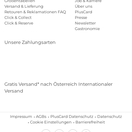
Größentabellen
Job & Karriere
Versand & Lieferung
Über uns
Retouren & Reklamationen FAQ
PlusCard
Click & Collect
Presse
Click & Reserve
Newsletter
Gastronomie
Unsere Zahlungsarten
Klarna
Paypal
Mastercard
Visa
Diners
Eps
Shop
Applepay
Amazon
Gratis Versand* nach Österreich Internationaler
Versand
Impressum
AGBs
PlusCard Datenschutz
Datenschutz
Cookie Einstellungen
Barrierefreiheit