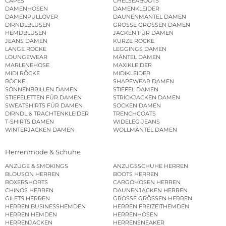
CAPES
CHELSEABOOTS
DAMENHOSEN
DAMENKLEIDER
DAMENPULLOVER
DAUNENMÄNTEL DAMEN
DIRNDLBLUSEN
GROSSE GRÖSSEN DAMEN
HEMDBLUSEN
JACKEN FÜR DAMEN
JEANS DAMEN
KURZE RÖCKE
LANGE RÖCKE
LEGGINGS DAMEN
LOUNGEWEAR
MÄNTEL DAMEN
MARLENEHOSE
MAXIKLEIDER
MIDI RÖCKE
MIDIKLEIDER
RÖCKE
SHAPEWEAR DAMEN
SONNENBRILLEN DAMEN
STIEFEL DAMEN
STIEFELETTEN FÜR DAMEN
STRICKJACKEN DAMEN
SWEATSHIRTS FÜR DAMEN
SOCKEN DAMEN
DIRNDL & TRACHTENKLEIDER
TRENCHCOATS
T-SHIRTS DAMEN
WIDELEG JEANS
WINTERJACKEN DAMEN
WOLLMÄNTEL DAMEN
Herrenmode & Schuhe
ANZÜGE & SMOKINGS
ANZUGSSCHUHE HERREN
BLOUSON HERREN
BOOTS HERREN
BOXERSHORTS
CARGOHOSEN HERREN
CHINOS HERREN
DAUNENJACKEN HERREN
GILETS HERREN
GROSSE GRÖSSEN HERREN
HERREN BUSINESSHEMDEN
HERREN FREIZEITHEMDEN
HERREN HEMDEN
HERRENHOSEN
HERRENJACKEN
HERRENSNEAKER