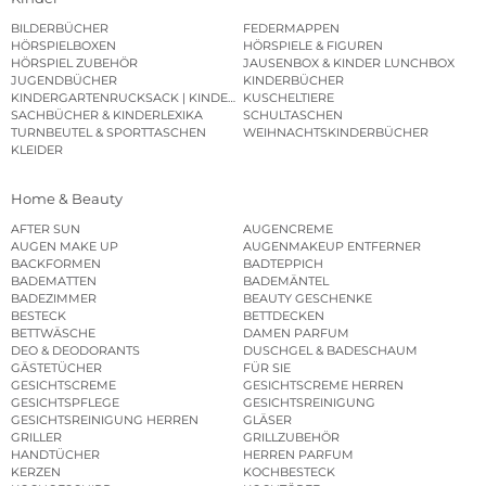
BILDERBÜCHER
FEDERMAPPEN
HÖRSPIELBOXEN
HÖRSPIELE & FIGUREN
HÖRSPIEL ZUBEHÖR
JAUSENBOX & KINDER LUNCHBOX
JUGENDBÜCHER
KINDERBÜCHER
KINDERGARTENRUCKSACK | KINDERGARTENBEUTEL
KUSCHELTIERE
SACHBÜCHER & KINDERLEXIKA
SCHULTASCHEN
TURNBEUTEL & SPORTTASCHEN
WEIHNACHTSKINDERBÜCHER
KLEIDER
Home & Beauty
AFTER SUN
AUGENCREME
AUGEN MAKE UP
AUGENMAKEUP ENTFERNER
BACKFORMEN
BADTEPPICH
BADEMATTEN
BADEMÄNTEL
BADEZIMMER
BEAUTY GESCHENKE
BESTECK
BETTDECKEN
BETTWÄSCHE
DAMEN PARFUM
DEO & DEODORANTS
DUSCHGEL & BADESCHAUM
GÄSTETÜCHER
FÜR SIE
GESICHTSCREME
GESICHTSCREME HERREN
GESICHTSPFLEGE
GESICHTSREINIGUNG
GESICHTSREINIGUNG HERREN
GLÄSER
GRILLER
GRILLZUBEHÖR
HANDTÜCHER
HERREN PARFUM
KERZEN
KOCHBESTECK