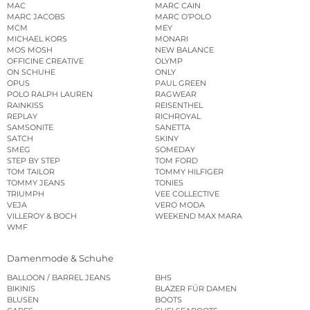
MAC
MARC CAIN
MARC JACOBS
MARC O’POLO
MCM
MEY
MICHAEL KORS
MONARI
MOS MOSH
NEW BALANCE
OFFICINE CREATIVE
OLYMP
ON SCHUHE
ONLY
OPUS
PAUL GREEN
POLO RALPH LAUREN
RAGWEAR
RAINKISS
REISENTHEL
REPLAY
RICHROYAL
SAMSONITE
SANETTA
SATCH
SKINY
SMEG
SOMEDAY
STEP BY STEP
TOM FORD
TOM TAILOR
TOMMY HILFIGER
TOMMY JEANS
TONIES
TRIUMPH
VEE COLLECTIVE
VEJA
VERO MODA
VILLEROY & BOCH
WEEKEND MAX MARA
WMF
Damenmode & Schuhe
BALLOON / BARREL JEANS
BHS
BIKINIS
BLAZER FÜR DAMEN
BLUSEN
BOOTS