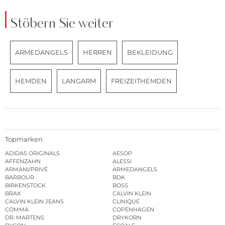
Stöbern Sie weiter
ARMEDANGELS
HERREN
BEKLEIDUNG
HEMDEN
LANGARM
FREIZEITHEMDEN
Topmarken
ADIDAS ORIGINALS
AESOP
AFFENZAHN
ALESSI
ARMANI/PRIVÉ
ARMEDANGELS
BARBOUR
BDK
BIRKENSTOCK
BOSS
BRAX
CALVIN KLEIN
CALVIN KLEIN JEANS
CLINIQUE
COMMA
COPENHAGEN
DR. MARTENS
DRYKORN