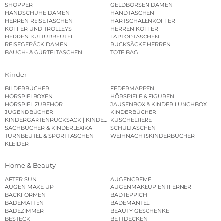
SHOPPER
GELDBÖRSEN DAMEN
HANDSCHUHE DAMEN
HANDTASCHEN
HERREN REISETASCHEN
HARTSCHALENKOFFER
KOFFER UND TROLLEYS
HERREN KOFFER
HERREN KULTURBEUTEL
LAPTOPTASCHEN
REISEGEPÄCK DAMEN
RUCKSÄCKE HERREN
BAUCH- & GÜRTELTASCHEN
TOTE BAG
Kinder
BILDERBÜCHER
FEDERMAPPEN
HÖRSPIELBOXEN
HÖRSPIELE & FIGUREN
HÖRSPIEL ZUBEHÖR
JAUSENBOX & KINDER LUNCHBOX
JUGENDBÜCHER
KINDERBÜCHER
KINDERGARTENRUCKSACK | KINDERGARTENBEUTEL
KUSCHELTIERE
SACHBÜCHER & KINDERLEXIKA
SCHULTASCHEN
TURNBEUTEL & SPORTTASCHEN
WEIHNACHTSKINDERBÜCHER
KLEIDER
Home & Beauty
AFTER SUN
AUGENCREME
AUGEN MAKE UP
AUGENMAKEUP ENTFERNER
BACKFORMEN
BADTEPPICH
BADEMATTEN
BADEMÄNTEL
BADEZIMMER
BEAUTY GESCHENKE
BESTECK
BETTDECKEN