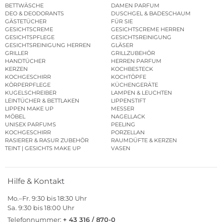
BETTWÄSCHE
DAMEN PARFUM
DEO & DEODORANTS
DUSCHGEL & BADESCHAUM
GÄSTETÜCHER
FÜR SIE
GESICHTSCREME
GESICHTSCREME HERREN
GESICHTSPFLEGE
GESICHTSREINIGUNG
GESICHTSREINIGUNG HERREN
GLÄSER
GRILLER
GRILLZUBEHÖR
HANDTÜCHER
HERREN PARFUM
KERZEN
KOCHBESTECK
KOCHGESCHIRR
KOCHTÖPFE
KÖRPERPFLEGE
KÜCHENGERÄTE
KUGELSCHREIBER
LAMPEN & LEUCHTEN
LEINTÜCHER & BETTLAKEN
LIPPENSTIFT
LIPPEN MAKE UP
MESSER
MÖBEL
NAGELLACK
UNISEX PARFUMS
PEELING
KOCHGESCHIRR
PORZELLAN
RASIERER & RASUR ZUBEHÖR
RAUMDÜFTE & KERZEN
TEINT | GESICHTS MAKE UP
VASEN
Hilfe & Kontakt
Mo.–Fr. 9:30 bis 18:30 Uhr
Sa. 9:30 bis 18:00 Uhr
Telefonnummer:
+ 43 316 / 870-0