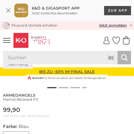
K&Ö & GIGASPORT APP
ZUR APP
Jetzt kostenlos downloaden
Pluscard Vorteile erhalten
KOSTENLOSER VERSAND* & RÜCKVERSAND
Jetzt anmelden
UNSERE APP
CLICK &
CLICK &
COLLECT
RESERVE
NEU
Nachhaltig
BIS ZU -50% IM FINAL SALE
Beliebt!
14 Personen sehen sich diesen Artikel gerade an
ARMEDANGELS
Hemd Relaxed Fit
99,90
inkl. Mwst zzgl.
Versandkosten
Farbe:
Blau