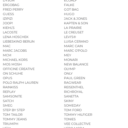
DYSON
ECOALF
ERGOBAG
FALKE
FRED PERRY
GOT BAG
GUESS
HUGO
IZIPIZI
JACK & JONES
JOOP!
KAPTEN & SON
KIEHL’S
LA PRAIRIE
LACOSTE
LE CREUSET
LENA HOSCHEK
LEVI’S®
LIEBESKIND BERLIN
LUISA CERANO
MAC
MARC CAIN
MARC JACOBS
MARC O’POLO
MCM
MEY
MICHAEL KORS
MONARI
MOS MOSH
NEW BALANCE
OFFICINE CREATIVE
OLYMP
ON SCHUHE
ONLY
OPUS
PAUL GREEN
POLO RALPH LAUREN
RAGWEAR
RAINKISS
REISENTHEL
REPLAY
RICHROYAL
SAMSONITE
SANETTA
SATCH
SKINY
SMEG
SOMEDAY
STEP BY STEP
TOM FORD
TOM TAILOR
TOMMY HILFIGER
TOMMY JEANS
TONIES
TRIUMPH
VEE COLLECTIVE