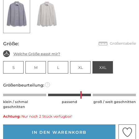
Größe:
Größentabelle
Welche Größe passt mir?
S
M
L
XL
XXL
Größenbeurteilung:
?
klein / schmal
passend
groß / weit geschnitten
geschnitten
Achtung:
Nur noch 2 Stück verfügbar!
IN DEN WARENKORB