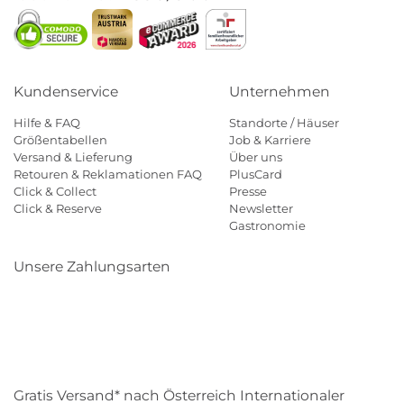
Kundenservice
Unternehmen
Hilfe & FAQ
Standorte / Häuser
Größentabellen
Job & Karriere
Versand & Lieferung
Über uns
Retouren & Reklamationen FAQ
PlusCard
Click & Collect
Presse
Click & Reserve
Newsletter
Gastronomie
Unsere Zahlungsarten
Klarna
Paypal
Mastercard
Visa
Diners
Eps
Shop
Applepay
Amazon
Gratis Versand* nach Österreich Internationaler