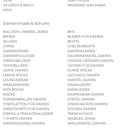
VEJA
VERO MODA
VILLEROY & BOCH
WEEKEND MAX MARA
WMF
Damenmode & Schuhe
BALLOON / BARREL JEANS
BHS
BIKINIS
BLAZER FÜR DAMEN
BLUSEN
BOOTS
CAPES
CHELSEABOOTS
DAMENHOSEN
DAMENKLEIDER
DAMENPULLOVER
DAUNENMÄNTEL DAMEN
DIRNDLBLUSEN
GROSSE GRÖSSEN DAMEN
HEMDBLUSEN
JACKEN FÜR DAMEN
JEANS DAMEN
KURZE RÖCKE
LANGE RÖCKE
LEGGINGS DAMEN
LOUNGEWEAR
MÄNTEL DAMEN
MARLENEHOSE
MAXIKLEIDER
MIDI RÖCKE
MIDIKLEIDER
RÖCKE
SHAPEWEAR DAMEN
SONNENBRILLEN DAMEN
STIEFEL DAMEN
STIEFELETTEN FÜR DAMEN
STRICKJACKEN DAMEN
SWEATSHIRTS FÜR DAMEN
SOCKEN DAMEN
DIRNDL & TRACHTENKLEIDER
TRENCHCOATS
T-SHIRTS DAMEN
WIDELEG JEANS
WINTERJACKEN DAMEN
WOLLMÄNTEL DAMEN