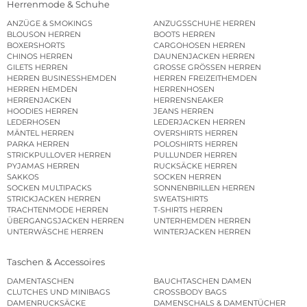
Herrenmode & Schuhe
ANZÜGE & SMOKINGS
ANZUGSSCHUHE HERREN
BLOUSON HERREN
BOOTS HERREN
BOXERSHORTS
CARGOHOSEN HERREN
CHINOS HERREN
DAUNENJACKEN HERREN
GILETS HERREN
GROSSE GRÖSSEN HERREN
HERREN BUSINESSHEMDEN
HERREN FREIZEITHEMDEN
HERREN HEMDEN
HERRENHOSEN
HERRENJACKEN
HERRENSNEAKER
HOODIES HERREN
JEANS HERREN
LEDERHOSEN
LEDERJACKEN HERREN
MÄNTEL HERREN
OVERSHIRTS HERREN
PARKA HERREN
POLOSHIRTS HERREN
STRICKPULLOVER HERREN
PULLUNDER HERREN
PYJAMAS HERREN
RUCKSÄCKE HERREN
SAKKOS
SOCKEN HERREN
SOCKEN MULTIPACKS
SONNENBRILLEN HERREN
STRICKJACKEN HERREN
SWEATSHIRTS
TRACHTENMODE HERREN
T-SHIRTS HERREN
ÜBERGANGSJACKEN HERREN
UNTERHEMDEN HERREN
UNTERWÄSCHE HERREN
WINTERJACKEN HERREN
Taschen & Accessoires
DAMENTASCHEN
BAUCHTASCHEN DAMEN
CLUTCHES UND MINIBAGS
CROSSBODY BAGS
DAMENRUCKSÄCKE
DAMENSCHALS & DAMENTÜCHER