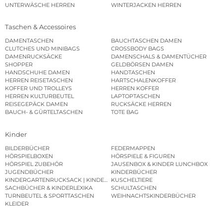
UNTERWÄSCHE HERREN
WINTERJACKEN HERREN
Taschen & Accessoires
DAMENTASCHEN
BAUCHTASCHEN DAMEN
CLUTCHES UND MINIBAGS
CROSSBODY BAGS
DAMENRUCKSÄCKE
DAMENSCHALS & DAMENTÜCHER
SHOPPER
GELDBÖRSEN DAMEN
HANDSCHUHE DAMEN
HANDTASCHEN
HERREN REISETASCHEN
HARTSCHALENKOFFER
KOFFER UND TROLLEYS
HERREN KOFFER
HERREN KULTURBEUTEL
LAPTOPTASCHEN
REISEGEPÄCK DAMEN
RUCKSÄCKE HERREN
BAUCH- & GÜRTELTASCHEN
TOTE BAG
Kinder
BILDERBÜCHER
FEDERMAPPEN
HÖRSPIELBOXEN
HÖRSPIELE & FIGUREN
HÖRSPIEL ZUBEHÖR
JAUSENBOX & KINDER LUNCHBOX
JUGENDBÜCHER
KINDERBÜCHER
KINDERGARTENRUCKSACK | KINDERGARTENBEUTEL
KUSCHELTIERE
SACHBÜCHER & KINDERLEXIKA
SCHULTASCHEN
TURNBEUTEL & SPORTTASCHEN
WEIHNACHTSKINDERBÜCHER
KLEIDER