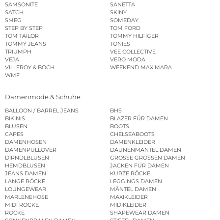
SAMSONITE
SANETTA
SATCH
SKINY
SMEG
SOMEDAY
STEP BY STEP
TOM FORD
TOM TAILOR
TOMMY HILFIGER
TOMMY JEANS
TONIES
TRIUMPH
VEE COLLECTIVE
VEJA
VERO MODA
VILLEROY & BOCH
WEEKEND MAX MARA
WMF
Damenmode & Schuhe
BALLOON / BARREL JEANS
BHS
BIKINIS
BLAZER FÜR DAMEN
BLUSEN
BOOTS
CAPES
CHELSEABOOTS
DAMENHOSEN
DAMENKLEIDER
DAMENPULLOVER
DAUNENMÄNTEL DAMEN
DIRNDLBLUSEN
GROSSE GRÖSSEN DAMEN
HEMDBLUSEN
JACKEN FÜR DAMEN
JEANS DAMEN
KURZE RÖCKE
LANGE RÖCKE
LEGGINGS DAMEN
LOUNGEWEAR
MÄNTEL DAMEN
MARLENEHOSE
MAXIKLEIDER
MIDI RÖCKE
MIDIKLEIDER
RÖCKE
SHAPEWEAR DAMEN