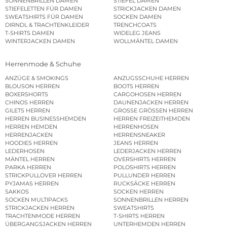
SONNENBRILLEN DAMEN
STIEFEL DAMEN
STIEFELETTEN FÜR DAMEN
STRICKJACKEN DAMEN
SWEATSHIRTS FÜR DAMEN
SOCKEN DAMEN
DIRNDL & TRACHTENKLEIDER
TRENCHCOATS
T-SHIRTS DAMEN
WIDELEG JEANS
WINTERJACKEN DAMEN
WOLLMÄNTEL DAMEN
Herrenmode & Schuhe
ANZÜGE & SMOKINGS
ANZUGSSCHUHE HERREN
BLOUSON HERREN
BOOTS HERREN
BOXERSHORTS
CARGOHOSEN HERREN
CHINOS HERREN
DAUNENJACKEN HERREN
GILETS HERREN
GROSSE GRÖSSEN HERREN
HERREN BUSINESSHEMDEN
HERREN FREIZEITHEMDEN
HERREN HEMDEN
HERRENHOSEN
HERRENJACKEN
HERRENSNEAKER
HOODIES HERREN
JEANS HERREN
LEDERHOSEN
LEDERJACKEN HERREN
MÄNTEL HERREN
OVERSHIRTS HERREN
PARKA HERREN
POLOSHIRTS HERREN
STRICKPULLOVER HERREN
PULLUNDER HERREN
PYJAMAS HERREN
RUCKSÄCKE HERREN
SAKKOS
SOCKEN HERREN
SOCKEN MULTIPACKS
SONNENBRILLEN HERREN
STRICKJACKEN HERREN
SWEATSHIRTS
TRACHTENMODE HERREN
T-SHIRTS HERREN
ÜBERGANGSJACKEN HERREN
UNTERHEMDEN HERREN