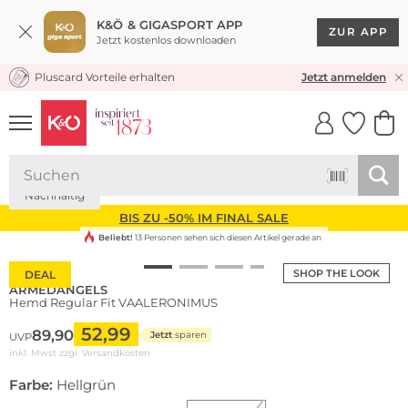
K&Ö & GIGASPORT APP
ZUR APP
Jetzt kostenlos downloaden
Pluscard Vorteile erhalten
KOSTENLOSER VERSAND* & RÜCKVERSAND
Jetzt anmelden
UNSERE APP
CLICK &
CLICK &
COLLECT
RESERVE
Nachhaltig
BIS ZU -50% IM FINAL SALE
Beliebt!
13 Personen sehen sich diesen Artikel gerade an
SHOP THE LOOK
DEAL
ARMEDANGELS
Hemd Regular Fit VAALERONIMUS
52,99
89,90
Jetzt
sparen
UVP
inkl. Mwst zzgl.
Versandkosten
Farbe:
Hellgrün