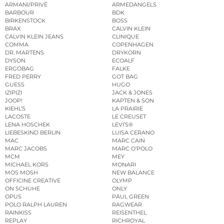
ARMANI/PRIVÉ
ARMEDANGELS
BARBOUR
BDK
BIRKENSTOCK
BOSS
BRAX
CALVIN KLEIN
CALVIN KLEIN JEANS
CLINIQUE
COMMA
COPENHAGEN
DR. MARTENS
DRYKORN
DYSON
ECOALF
ERGOBAG
FALKE
FRED PERRY
GOT BAG
GUESS
HUGO
IZIPIZI
JACK & JONES
JOOP!
KAPTEN & SON
KIEHL’S
LA PRAIRIE
LACOSTE
LE CREUSET
LENA HOSCHEK
LEVI’S®
LIEBESKIND BERLIN
LUISA CERANO
MAC
MARC CAIN
MARC JACOBS
MARC O’POLO
MCM
MEY
MICHAEL KORS
MONARI
MOS MOSH
NEW BALANCE
OFFICINE CREATIVE
OLYMP
ON SCHUHE
ONLY
OPUS
PAUL GREEN
POLO RALPH LAUREN
RAGWEAR
RAINKISS
REISENTHEL
REPLAY
RICHROYAL