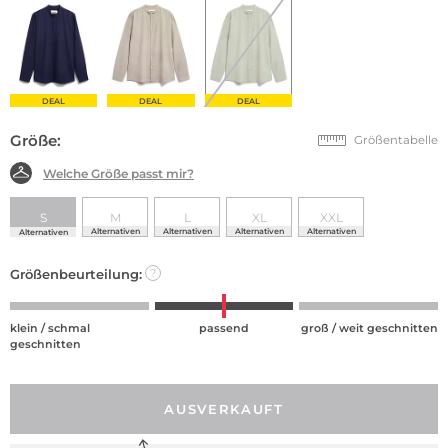
DEAL
DEAL
DEAL
Größe:
Größentabelle
Welche Größe passt mir?
S
M
L
XL
XXL
Alternativen
Alternativen
Alternativen
Alternativen
Alternativen
Größenbeurteilung:
?
klein / schmal
passend
groß / weit geschnitten
geschnitten
AUSVERKAUFT