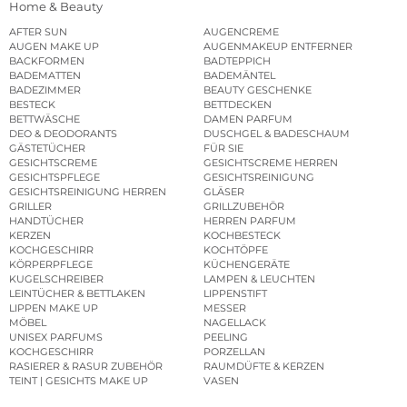
Home & Beauty
AFTER SUN
AUGENCREME
AUGEN MAKE UP
AUGENMAKEUP ENTFERNER
BACKFORMEN
BADTEPPICH
BADEMATTEN
BADEMÄNTEL
BADEZIMMER
BEAUTY GESCHENKE
BESTECK
BETTDECKEN
BETTWÄSCHE
DAMEN PARFUM
DEO & DEODORANTS
DUSCHGEL & BADESCHAUM
GÄSTETÜCHER
FÜR SIE
GESICHTSCREME
GESICHTSCREME HERREN
GESICHTSPFLEGE
GESICHTSREINIGUNG
GESICHTSREINIGUNG HERREN
GLÄSER
GRILLER
GRILLZUBEHÖR
HANDTÜCHER
HERREN PARFUM
KERZEN
KOCHBESTECK
KOCHGESCHIRR
KOCHTÖPFE
KÖRPERPFLEGE
KÜCHENGERÄTE
KUGELSCHREIBER
LAMPEN & LEUCHTEN
LEINTÜCHER & BETTLAKEN
LIPPENSTIFT
LIPPEN MAKE UP
MESSER
MÖBEL
NAGELLACK
UNISEX PARFUMS
PEELING
KOCHGESCHIRR
PORZELLAN
RASIERER & RASUR ZUBEHÖR
RAUMDÜFTE & KERZEN
TEINT | GESICHTS MAKE UP
VASEN