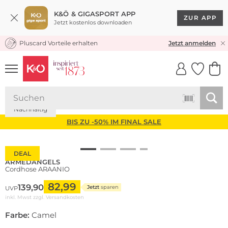
K&Ö & GIGASPORT APP
ZUR APP
Jetzt kostenlos downloaden
Pluscard Vorteile erhalten
KOSTENLOSER VERSAND* & RÜCKVERSAND
Jetzt anmelden
UNSERE APP
CLICK &
CLICK &
COLLECT
RESERVE
Nachhaltig
BIS ZU -50% IM FINAL SALE
DEAL
ARMEDANGELS
Cordhose ARAANIO
82,99
139,90
Jetzt
sparen
UVP
inkl. Mwst zzgl.
Versandkosten
Farbe:
Camel