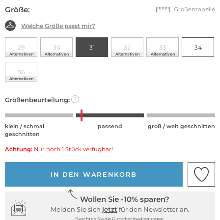
Größe:
Größentabelle
Welche Größe passt mir?
29
30
31
32
33
34
Alternativen
Alternativen
Alternativen
Alternativen
36
Alternativen
Größenbeurteilung:
?
klein / schmal
passend
groß / weit geschnitten
geschnitten
Achtung:
Nur noch 1 Stück verfügbar!
IN DEN WARENKORB
Wollen Sie -10% sparen?
Melden Sie sich
jetzt
für den Newsletter an.
Beachten Sie die Gutscheinbedingungen.