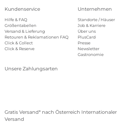
Kundenservice
Unternehmen
Hilfe & FAQ
Standorte / Häuser
Größentabellen
Job & Karriere
Versand & Lieferung
Über uns
Retouren & Reklamationen FAQ
PlusCard
Click & Collect
Presse
Click & Reserve
Newsletter
Gastronomie
Unsere Zahlungsarten
Klarna
Paypal
Mastercard
Visa
Diners
Eps
Shop
Applepay
Amazon
Gratis Versand* nach Österreich Internationaler
Versand