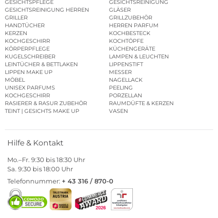
GESICHTSPFLEGE
GESICHTSREINIGUNG
GESICHTSREINIGUNG HERREN
GLÄSER
GRILLER
GRILLZUBEHÖR
HANDTÜCHER
HERREN PARFUM
KERZEN
KOCHBESTECK
KOCHGESCHIRR
KOCHTÖPFE
KÖRPERPFLEGE
KÜCHENGERÄTE
KUGELSCHREIBER
LAMPEN & LEUCHTEN
LEINTÜCHER & BETTLAKEN
LIPPENSTIFT
LIPPEN MAKE UP
MESSER
MÖBEL
NAGELLACK
UNISEX PARFUMS
PEELING
KOCHGESCHIRR
PORZELLAN
RASIERER & RASUR ZUBEHÖR
RAUMDÜFTE & KERZEN
TEINT | GESICHTS MAKE UP
VASEN
Hilfe & Kontakt
Mo.–Fr. 9:30 bis 18:30 Uhr
Sa. 9:30 bis 18:00 Uhr
Telefonnummer:
+ 43 316 / 870-0