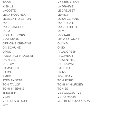
JOOP!
KAPTEN & SON
KIEHL’S
LA PRAIRIE
LACOSTE
LE CREUSET
LENA HOSCHEK
LEVI’S®
LIEBESKIND BERLIN
LUISA CERANO
MAC
MARC CAIN
MARC JACOBS
MARC O’POLO
MCM
MEY
MICHAEL KORS
MONARI
MOS MOSH
NEW BALANCE
OFFICINE CREATIVE
OLYMP
ON SCHUHE
ONLY
OPUS
PAUL GREEN
POLO RALPH LAUREN
RAGWEAR
RAINKISS
REISENTHEL
REPLAY
RICHROYAL
SAMSONITE
SANETTA
SATCH
SKINY
SMEG
SOMEDAY
STEP BY STEP
TOM FORD
TOM TAILOR
TOMMY HILFIGER
TOMMY JEANS
TONIES
TRIUMPH
VEE COLLECTIVE
VEJA
VERO MODA
VILLEROY & BOCH
WEEKEND MAX MARA
WMF