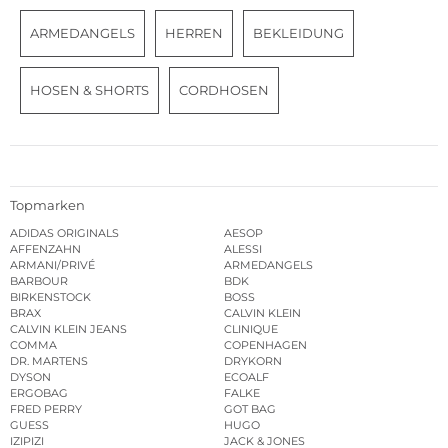
ARMEDANGELS
HERREN
BEKLEIDUNG
HOSEN & SHORTS
CORDHOSEN
Topmarken
ADIDAS ORIGINALS
AESOP
AFFENZAHN
ALESSI
ARMANI/PRIVÉ
ARMEDANGELS
BARBOUR
BDK
BIRKENSTOCK
BOSS
BRAX
CALVIN KLEIN
CALVIN KLEIN JEANS
CLINIQUE
COMMA
COPENHAGEN
DR. MARTENS
DRYKORN
DYSON
ECOALF
ERGOBAG
FALKE
FRED PERRY
GOT BAG
GUESS
HUGO
IZIPIZI
JACK & JONES