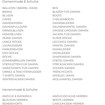
Damenmode & Schuhe
BALLOON / BARREL JEANS
BHS
BIKINIS
BLAZER FÜR DAMEN
BLUSEN
BOOTS
CAPES
CHELSEABOOTS
DAMENHOSEN
DAMENKLEIDER
DAMENPULLOVER
DAUNENMÄNTEL DAMEN
DIRNDLBLUSEN
GROSSE GRÖSSEN DAMEN
HEMDBLUSEN
JACKEN FÜR DAMEN
JEANS DAMEN
KURZE RÖCKE
LANGE RÖCKE
LEGGINGS DAMEN
LOUNGEWEAR
MÄNTEL DAMEN
MARLENEHOSE
MAXIKLEIDER
MIDI RÖCKE
MIDIKLEIDER
RÖCKE
SHAPEWEAR DAMEN
SONNENBRILLEN DAMEN
STIEFEL DAMEN
STIEFELETTEN FÜR DAMEN
STRICKJACKEN DAMEN
SWEATSHIRTS FÜR DAMEN
SOCKEN DAMEN
DIRNDL & TRACHTENKLEIDER
TRENCHCOATS
T-SHIRTS DAMEN
WIDELEG JEANS
WINTERJACKEN DAMEN
WOLLMÄNTEL DAMEN
Herrenmode & Schuhe
ANZÜGE & SMOKINGS
ANZUGSSCHUHE HERREN
BLOUSON HERREN
BOOTS HERREN
BOXERSHORTS
CARGOHOSEN HERREN