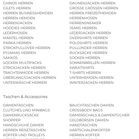
CHINOS HERREN
DAUNENJACKEN HERREN
GILETS HERREN
GROSSE GRÖSSEN HERREN
HERREN BUSINESSHEMDEN
HERREN FREIZEITHEMDEN
HERREN HEMDEN
HERRENHOSEN
HERRENJACKEN
HERRENSNEAKER
HOODIES HERREN
JEANS HERREN
LEDERHOSEN
LEDERJACKEN HERREN
MÄNTEL HERREN
OVERSHIRTS HERREN
PARKA HERREN
POLOSHIRTS HERREN
STRICKPULLOVER HERREN
PULLUNDER HERREN
PYJAMAS HERREN
RUCKSÄCKE HERREN
SAKKOS
SOCKEN HERREN
SOCKEN MULTIPACKS
SONNENBRILLEN HERREN
STRICKJACKEN HERREN
SWEATSHIRTS
TRACHTENMODE HERREN
T-SHIRTS HERREN
ÜBERGANGSJACKEN HERREN
UNTERHEMDEN HERREN
UNTERWÄSCHE HERREN
WINTERJACKEN HERREN
Taschen & Accessoires
DAMENTASCHEN
BAUCHTASCHEN DAMEN
CLUTCHES UND MINIBAGS
CROSSBODY BAGS
DAMENRUCKSÄCKE
DAMENSCHALS & DAMENTÜCHER
SHOPPER
GELDBÖRSEN DAMEN
HANDSCHUHE DAMEN
HANDTASCHEN
HERREN REISETASCHEN
HARTSCHALENKOFFER
KOFFER UND TROLLEYS
HERREN KOFFER