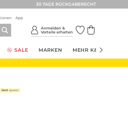
30 TAGE RÜCKGABERECHT
tionen
App
Anmelden &
Vorteile erhalten
SALE
MARKEN
MEHR K&Ö
NACH
Jetzt
sparen