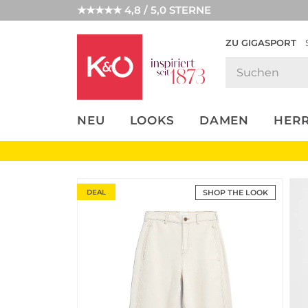
★★★★★ 4,8 / 5,0 STERNE
ZU GIGASPORT
FASHION-
UNSERE APP
CLICK &
CLICK &
TRENDS
COLLECT
RESERVE
NEU
LOOKS
DAMEN
HER
DEAL
SHOP THE LOOK