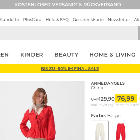
KOSTENLOSER VERSAND* & RÜCKVERSAND
Standorte
PlusCard
Hilfe & FAQ
Geschenkkarte
Newsletter
Ak
REN
KINDER
BEAUTY
HOME & LIVING
BIS ZU -50% IM FINAL SALE
ARMEDANGELS
Chino
76,99
129,90
UVP
inkl. Mwst zzgl.
Versandkosten
Farbe:
Beige