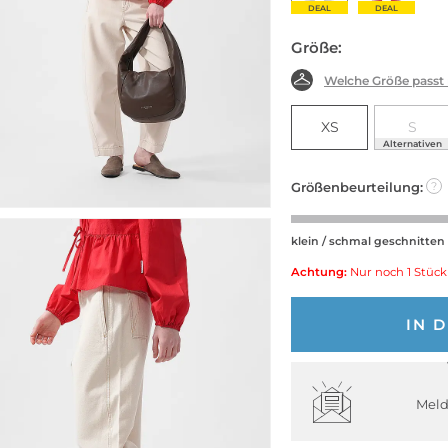
DEAL
DEAL
Größe:
Welche Größe passt
XS
S
Alternativen
Größenbeurteilung:
?
klein / schmal geschnitten
Achtung:
Nur noch 1 Stück
IN 
Meld