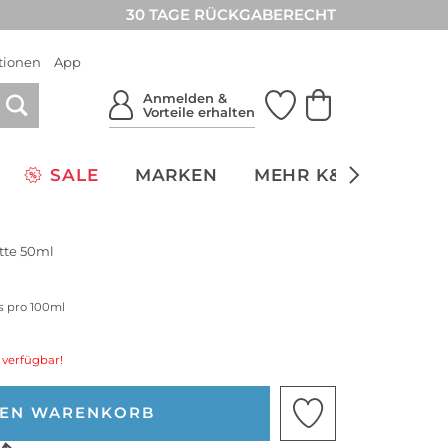
30 TAGE RÜCKGABERECHT
tionen
App
Anmelden &
Vorteile erhalten
SALE
MARKEN
MEHR K&Ö
NACH
tte 50ml
is pro 100ml
 verfügbar!
DEN WARENKORB