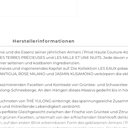
Herstellerinformationen
phie und die Essenz seiner jährlichen Armani / Privé Haute Couture-K
ES TERRES PRÉCIEUSES und LES MILLE ET UNE NUITS. Jede davon vers
hrer seltenen und kostbaren Ingredienzien.
sives und inspirierendes Kapitel auf: Die Kollektion LES EAUX präsent
ANTIGUA, ROSE MILANO und JASMIN KUSAMONO verkörpern die eklekt
szinierenden Facetten und Kontraste von Grüntee- und Schwarztee-E
Yulong-Schneeberge. An den Hängen dieses Massivs gedeiht bis in h
en Rauchnoten von THÉ YULONG einbringt; das spannungsreiche Zusam
he und mitreißende Lebendigkeit verströmt.
s perfekte Gleichgewicht zwischen der Frische von Grüntee und Zitru
t grünen Facetten, untermalt von der erfrischenden Strahlkraft deli
en, auf den ersten Blick erkennbaren Form des geblasenen Armani / P
nden, wie ein Kieselstein geformten Verschlusskappe. Das fein str