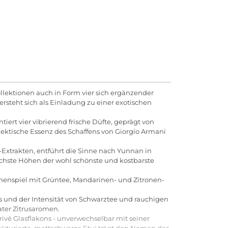
ollektionen auch in Form vier sich ergänzender
teht sich als Einladung zu einer exotischen
iert vier vibrierend frische Düfte, geprägt von
ische Essenz des Schaffens von Giorgio Armani
xtrakten, entführt die Sinne nach Yunnan in
öchste Höhen der wohl schönste und kostbarste
menspiel mit Grüntee, Mandarinen- und Zitronen-
s und der Intensität von Schwarztee und rauchigen
kater Zitrusaromen.
rivé Glasflakons - unverwechselbar mit seiner
ukturierte, mattschwarze Etui trägt den Namen des