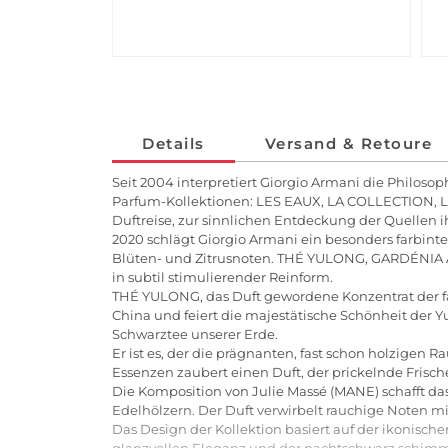
Details
Versand & Retoure
Seit 2004 interpretiert Giorgio Armani die Philoso
Parfum-Kollektionen: LES EAUX, LA COLLECTION, L
Duftreise, zur sinnlichen Entdeckung der Quellen i
2020 schlägt Giorgio Armani ein besonders farbinten
Blüten- und Zitrusnoten. THÉ YULONG, GARDÉNIA 
in subtil stimulierender Reinform.
THÉ YULONG, das Duft gewordene Konzentrat der fa
China und feiert die majestätische Schönheit der 
Schwarztee unserer Erde.
Er ist es, der die prägnanten, fast schon holzig
Essenzen zaubert einen Duft, der prickelnde Frisc
Die Komposition von Julie Massé (MANE) schafft da
Edelhölzern. Der Duft verwirbelt rauchige Noten mi
Das Design der Kollektion basiert auf der ikonisch
glanzvollen Eleganz und der nachtschwarz schimmer