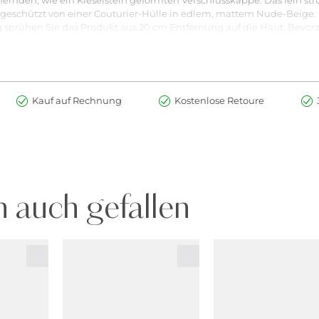
 geschützt von einer Couturier-Hülle in edlem, mattem Nude-Beige.
prühen Sie das Produkt aus 20 cm Entfernung auf die Haut. Bevorz
er den Ohrläppchen.
VON FLAMMEN, ZÜNDQUELLEN ODER GLÜHENDEN GEGENSTÄNDEN
 SPRÜHEN.
USSPÜLEN.
Kauf auf Rechnung
Kostenlose Retoure
 auch gefallen