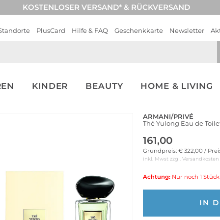
KOSTENLOSER VERSAND* & RÜCKVERSAND
Standorte
PlusCard
Hilfe & FAQ
Geschenkkarte
Newsletter
Ak
REN
KINDER
BEAUTY
HOME & LIVING
ARMANI/PRIVÉ
Thé Yulong Eau de Toile
161,00
Grundpreis: € 322,00 / Pre
inkl. Mwst zzgl.
Versandkosten
Achtung:
Nur noch 1 Stück
IN 