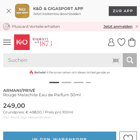
K&Ö & GIGASPORT APP
ZUR APP
Jetzt kostenlos downloaden
Pluscard Vorteile erhalten
KOSTENLOSER VERSAND* & RÜCKVERSAND
Jetzt anmelden
UNSERE APP
CLICK &
CLICK &
COLLECT
RESERVE
Bestseller
Beliebt!
6 Personen sehen sich diesen Artikel gerade an
ARMANI/PRIVÉ
Rouge Malachite Eau de Parfum 50ml
249,00
Grundpreis: € 498,00 / Preis pro 100ml
inkl. Mwst zzgl.
Versandkosten
IN DEN WARENKORB