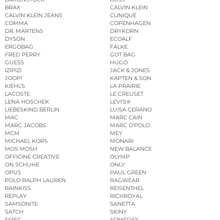
BRAX
CALVIN KLEIN
CALVIN KLEIN JEANS
CLINIQUE
COMMA
COPENHAGEN
DR. MARTENS
DRYKORN
DYSON
ECOALF
ERGOBAG
FALKE
FRED PERRY
GOT BAG
GUESS
HUGO
IZIPIZI
JACK & JONES
JOOP!
KAPTEN & SON
KIEHL’S
LA PRAIRIE
LACOSTE
LE CREUSET
LENA HOSCHEK
LEVI’S®
LIEBESKIND BERLIN
LUISA CERANO
MAC
MARC CAIN
MARC JACOBS
MARC O’POLO
MCM
MEY
MICHAEL KORS
MONARI
MOS MOSH
NEW BALANCE
OFFICINE CREATIVE
OLYMP
ON SCHUHE
ONLY
OPUS
PAUL GREEN
POLO RALPH LAUREN
RAGWEAR
RAINKISS
REISENTHEL
REPLAY
RICHROYAL
SAMSONITE
SANETTA
SATCH
SKINY
SMEG
SOMEDAY