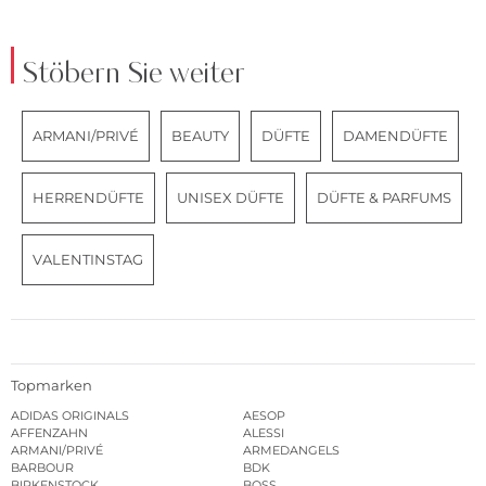
Stöbern Sie weiter
ARMANI/PRIVÉ
BEAUTY
DÜFTE
DAMENDÜFTE
HERRENDÜFTE
UNISEX DÜFTE
DÜFTE & PARFUMS
VALENTINSTAG
Topmarken
ADIDAS ORIGINALS
AESOP
AFFENZAHN
ALESSI
ARMANI/PRIVÉ
ARMEDANGELS
BARBOUR
BDK
BIRKENSTOCK
BOSS