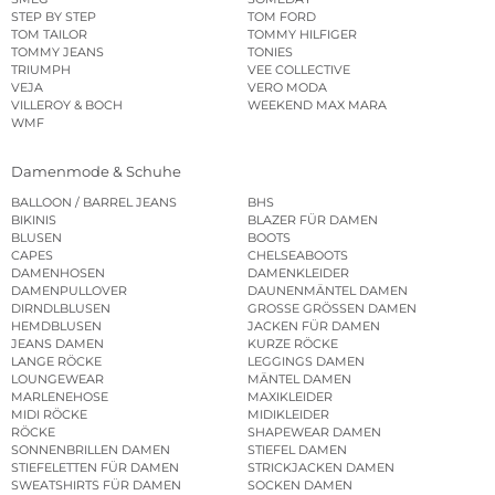
STEP BY STEP
TOM FORD
TOM TAILOR
TOMMY HILFIGER
TOMMY JEANS
TONIES
TRIUMPH
VEE COLLECTIVE
VEJA
VERO MODA
VILLEROY & BOCH
WEEKEND MAX MARA
WMF
Damenmode & Schuhe
BALLOON / BARREL JEANS
BHS
BIKINIS
BLAZER FÜR DAMEN
BLUSEN
BOOTS
CAPES
CHELSEABOOTS
DAMENHOSEN
DAMENKLEIDER
DAMENPULLOVER
DAUNENMÄNTEL DAMEN
DIRNDLBLUSEN
GROSSE GRÖSSEN DAMEN
HEMDBLUSEN
JACKEN FÜR DAMEN
JEANS DAMEN
KURZE RÖCKE
LANGE RÖCKE
LEGGINGS DAMEN
LOUNGEWEAR
MÄNTEL DAMEN
MARLENEHOSE
MAXIKLEIDER
MIDI RÖCKE
MIDIKLEIDER
RÖCKE
SHAPEWEAR DAMEN
SONNENBRILLEN DAMEN
STIEFEL DAMEN
STIEFELETTEN FÜR DAMEN
STRICKJACKEN DAMEN
SWEATSHIRTS FÜR DAMEN
SOCKEN DAMEN