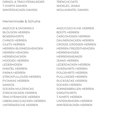
DIRNDL & TRACHTENKLEIDER
TRENCHCOATS
T-SHIRTS DAMEN
WIDELEG JEANS
WINTERJACKEN DAMEN
WOLLMÄNTEL DAMEN
Herrenmode & Schuhe
ANZÜGE & SMOKINGS
ANZUGSSCHUHE HERREN
BLOUSON HERREN
BOOTS HERREN
BOXERSHORTS
CARGOHOSEN HERREN
CHINOS HERREN
DAUNENJACKEN HERREN
GILETS HERREN
GROSSE GRÖSSEN HERREN
HERREN BUSINESSHEMDEN
HERREN FREIZEITHEMDEN
HERREN HEMDEN
HERRENHOSEN
HERRENJACKEN
HERRENSNEAKER
HOODIES HERREN
JEANS HERREN
LEDERHOSEN
LEDERJACKEN HERREN
MÄNTEL HERREN
OVERSHIRTS HERREN
PARKA HERREN
POLOSHIRTS HERREN
STRICKPULLOVER HERREN
PULLUNDER HERREN
PYJAMAS HERREN
RUCKSÄCKE HERREN
SAKKOS
SOCKEN HERREN
SOCKEN MULTIPACKS
SONNENBRILLEN HERREN
STRICKJACKEN HERREN
SWEATSHIRTS
TRACHTENMODE HERREN
T-SHIRTS HERREN
ÜBERGANGSJACKEN HERREN
UNTERHEMDEN HERREN
UNTERWÄSCHE HERREN
WINTERJACKEN HERREN