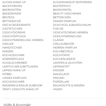
AUGEN MAKE UP
AUGENMAKEUP ENTFERNER
BACKFORMEN
BADTEPPICH
BADEMATTEN
BADEMÄNTEL
BADEZIMMER
BEAUTY GESCHENKE
BESTECK
BETTDECKEN
BETTWÄSCHE
DAMEN PARFUM
DEO & DEODORANTS
DUSCHGEL & BADESCHAUM
GÄSTETÜCHER
FÜR SIE
GESICHTSCREME
GESICHTSCREME HERREN
GESICHTSPFLEGE
GESICHTSREINIGUNG
GESICHTSREINIGUNG HERREN
GLÄSER
GRILLER
GRILLZUBEHÖR
HANDTÜCHER
HERREN PARFUM
KERZEN
KOCHBESTECK
KOCHGESCHIRR
KOCHTÖPFE
KÖRPERPFLEGE
KÜCHENGERÄTE
KUGELSCHREIBER
LAMPEN & LEUCHTEN
LEINTÜCHER & BETTLAKEN
LIPPENSTIFT
LIPPEN MAKE UP
MESSER
MÖBEL
NAGELLACK
UNISEX PARFUMS
PEELING
KOCHGESCHIRR
PORZELLAN
RASIERER & RASUR ZUBEHÖR
RAUMDÜFTE & KERZEN
TEINT | GESICHTS MAKE UP
VASEN
Hilfe & Kontakt