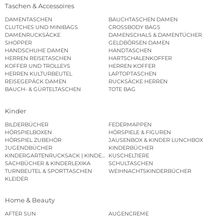
Taschen & Accessoires
DAMENTASCHEN
BAUCHTASCHEN DAMEN
CLUTCHES UND MINIBAGS
CROSSBODY BAGS
DAMENRUCKSÄCKE
DAMENSCHALS & DAMENTÜCHER
SHOPPER
GELDBÖRSEN DAMEN
HANDSCHUHE DAMEN
HANDTASCHEN
HERREN REISETASCHEN
HARTSCHALENKOFFER
KOFFER UND TROLLEYS
HERREN KOFFER
HERREN KULTURBEUTEL
LAPTOPTASCHEN
REISEGEPÄCK DAMEN
RUCKSÄCKE HERREN
BAUCH- & GÜRTELTASCHEN
TOTE BAG
Kinder
BILDERBÜCHER
FEDERMAPPEN
HÖRSPIELBOXEN
HÖRSPIELE & FIGUREN
HÖRSPIEL ZUBEHÖR
JAUSENBOX & KINDER LUNCHBOX
JUGENDBÜCHER
KINDERBÜCHER
KINDERGARTENRUCKSACK | KINDERGARTENBEUTEL
KUSCHELTIERE
SACHBÜCHER & KINDERLEXIKA
SCHULTASCHEN
TURNBEUTEL & SPORTTASCHEN
WEIHNACHTSKINDERBÜCHER
KLEIDER
Home & Beauty
AFTER SUN
AUGENCREME