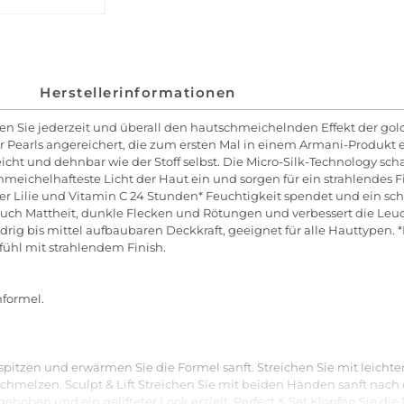
Herstellerinformationen
n Sie jederzeit und überall den hautschmeichelnden Effekt der go
r Pearls angereichert, die zum ersten Mal in einem Armani-Produkt e
cht und dehnbar wie der Stoff selbst. Die Micro-Silk-Technology schaf
hmeichelhafteste Licht der Haut ein und sorgen für ein strahlendes 
 Lilie und Vitamin C 24 Stunden* Feuchtigkeit spendet und ein schw
uch Mattheit, dunkle Flecken und Rötungen und verbessert die Leucht
edrig bis mittel aufbaubaren Deckkraft, geeignet für alle Hauttypen. 
ühl mit strahlendem Finish.
formel.
pitzen und erwärmen Sie die Formel sanft. Streichen Sie mit leich
schmelzen. Sculpt & Lift Streichen Sie mit beiden Händen sanft nach
hoben und ein gelifteter Look erzielt. Perfect & Set Klopfen Sie die