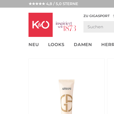
★★★★★ 4,8 / 5,0 STERNE
ZU GIGASPORT
FASHION-
UNSERE APP
CLICK &
CLICK &
TRENDS
COLLECT
RESERVE
NEU
LOOKS
DAMEN
HER