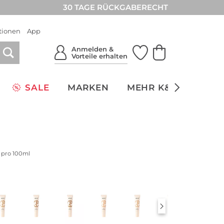
30 TAGE RÜCKGABERECHT
tionen
App
Anmelden &
Vorteile erhalten
SALE
MARKEN
MEHR K&Ö
NACH
s pro 100ml