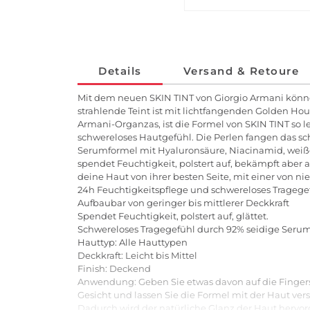
Details
Versand & Retoure
Mit dem neuen SKIN TINT von Giorgio Armani könne
strahlende Teint ist mit lichtfangenden Golden Hou
Armani-Organzas, ist die Formel von SKIN TINT so lei
schwereloses Hautgefühl. Die Perlen fangen das sc
Serumformel mit Hyaluronsäure, Niacinamid, weißer
spendet Feuchtigkeit, polstert auf, bekämpft aber a
deine Haut von ihrer besten Seite, mit einer von ni
24h Feuchtigkeitspflege und schwereloses Tragegef
Aufbaubar von geringer bis mittlerer Deckkraft
Spendet Feuchtigkeit, polstert auf, glättet.
Schwereloses Tragegefühl durch 92% seidige Serum
Hauttyp: Alle Hauttypen
Deckkraft: Leicht bis Mittel
Finish: Deckend
Anwendung: Geben Sie etwas davon auf die Fingers
Gesicht und lassen Sie die Formel mit der Haut ver
Dadurch wird der natürliche Glanz der Haut hervorge