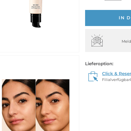
IN 
Meld
Lieferoption:
Click & Rese
Filialverfügba