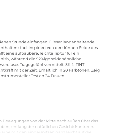
ldenen Stunde einfangen. Dieser langanhaltende,
nthalten sind. Inspiriert von der dünnen Seide des
ft eine aufbaubare, leichte Textur für ein
Finish, während die 92%ige seidenähnliche
ereloses Tragegefühl vermittelt. SKIN TINT
kraft mit der Zeit. Erhältlich in 20 Farbtönen. Zeig
*Instrumenteller Test an 24 Frauen
ten Bewegungen von der Mitte nach außen über das
 oben, entlang der natürlichen Gesichtskonturen.
 Farbe mit den Fingerspitzen ganz leicht auf die