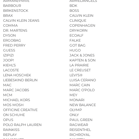
ARMANI/PRIVÉ
ARMEDANGELS
BARBOUR
BDK
BIRKENSTOCK
BOSS
BRAX
CALVIN KLEIN
CALVIN KLEIN JEANS
CLINIQUE
COMMA
COPENHAGEN
DR. MARTENS
DRYKORN
DYSON
ECOALF
ERGOBAG
FALKE
FRED PERRY
GOT BAG
GUESS
HUGO
IZIPIZI
JACK & JONES
JOOP!
KAPTEN & SON
KIEHL’S
LA PRAIRIE
LACOSTE
LE CREUSET
LENA HOSCHEK
LEVI’S®
LIEBESKIND BERLIN
LUISA CERANO
MAC
MARC CAIN
MARC JACOBS
MARC O’POLO
MCM
MEY
MICHAEL KORS
MONARI
MOS MOSH
NEW BALANCE
OFFICINE CREATIVE
OLYMP
ON SCHUHE
ONLY
OPUS
PAUL GREEN
POLO RALPH LAUREN
RAGWEAR
RAINKISS
REISENTHEL
REPLAY
RICHROYAL