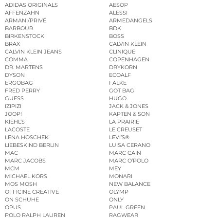
ADIDAS ORIGINALS
AESOP
AFFENZAHN
ALESSI
ARMANI/PRIVÉ
ARMEDANGELS
BARBOUR
BDK
BIRKENSTOCK
BOSS
BRAX
CALVIN KLEIN
CALVIN KLEIN JEANS
CLINIQUE
COMMA
COPENHAGEN
DR. MARTENS
DRYKORN
DYSON
ECOALF
ERGOBAG
FALKE
FRED PERRY
GOT BAG
GUESS
HUGO
IZIPIZI
JACK & JONES
JOOP!
KAPTEN & SON
KIEHL’S
LA PRAIRIE
LACOSTE
LE CREUSET
LENA HOSCHEK
LEVI’S®
LIEBESKIND BERLIN
LUISA CERANO
MAC
MARC CAIN
MARC JACOBS
MARC O’POLO
MCM
MEY
MICHAEL KORS
MONARI
MOS MOSH
NEW BALANCE
OFFICINE CREATIVE
OLYMP
ON SCHUHE
ONLY
OPUS
PAUL GREEN
POLO RALPH LAUREN
RAGWEAR