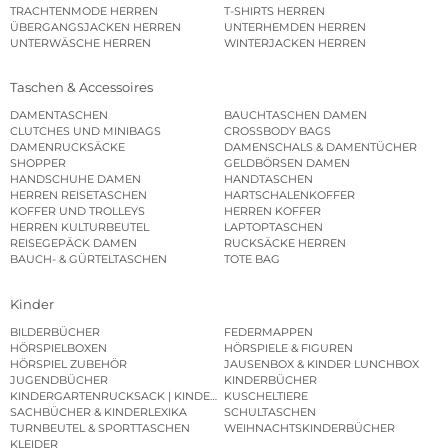
TRACHTENMODE HERREN
T-SHIRTS HERREN
ÜBERGANGSJACKEN HERREN
UNTERHEMDEN HERREN
UNTERWÄSCHE HERREN
WINTERJACKEN HERREN
Taschen & Accessoires
DAMENTASCHEN
BAUCHTASCHEN DAMEN
CLUTCHES UND MINIBAGS
CROSSBODY BAGS
DAMENRUCKSÄCKE
DAMENSCHALS & DAMENTÜCHER
SHOPPER
GELDBÖRSEN DAMEN
HANDSCHUHE DAMEN
HANDTASCHEN
HERREN REISETASCHEN
HARTSCHALENKOFFER
KOFFER UND TROLLEYS
HERREN KOFFER
HERREN KULTURBEUTEL
LAPTOPTASCHEN
REISEGEPÄCK DAMEN
RUCKSÄCKE HERREN
BAUCH- & GÜRTELTASCHEN
TOTE BAG
Kinder
BILDERBÜCHER
FEDERMAPPEN
HÖRSPIELBOXEN
HÖRSPIELE & FIGUREN
HÖRSPIEL ZUBEHÖR
JAUSENBOX & KINDER LUNCHBOX
JUGENDBÜCHER
KINDERBÜCHER
KINDERGARTENRUCKSACK | KINDERGARTENBEUTEL
KUSCHELTIERE
SACHBÜCHER & KINDERLEXIKA
SCHULTASCHEN
TURNBEUTEL & SPORTTASCHEN
WEIHNACHTSKINDERBÜCHER
KLEIDER