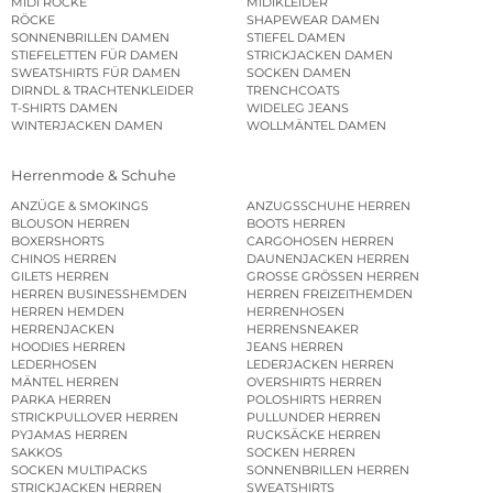
MIDI RÖCKE
MIDIKLEIDER
RÖCKE
SHAPEWEAR DAMEN
SONNENBRILLEN DAMEN
STIEFEL DAMEN
STIEFELETTEN FÜR DAMEN
STRICKJACKEN DAMEN
SWEATSHIRTS FÜR DAMEN
SOCKEN DAMEN
DIRNDL & TRACHTENKLEIDER
TRENCHCOATS
T-SHIRTS DAMEN
WIDELEG JEANS
WINTERJACKEN DAMEN
WOLLMÄNTEL DAMEN
Herrenmode & Schuhe
ANZÜGE & SMOKINGS
ANZUGSSCHUHE HERREN
BLOUSON HERREN
BOOTS HERREN
BOXERSHORTS
CARGOHOSEN HERREN
CHINOS HERREN
DAUNENJACKEN HERREN
GILETS HERREN
GROSSE GRÖSSEN HERREN
HERREN BUSINESSHEMDEN
HERREN FREIZEITHEMDEN
HERREN HEMDEN
HERRENHOSEN
HERRENJACKEN
HERRENSNEAKER
HOODIES HERREN
JEANS HERREN
LEDERHOSEN
LEDERJACKEN HERREN
MÄNTEL HERREN
OVERSHIRTS HERREN
PARKA HERREN
POLOSHIRTS HERREN
STRICKPULLOVER HERREN
PULLUNDER HERREN
PYJAMAS HERREN
RUCKSÄCKE HERREN
SAKKOS
SOCKEN HERREN
SOCKEN MULTIPACKS
SONNENBRILLEN HERREN
STRICKJACKEN HERREN
SWEATSHIRTS