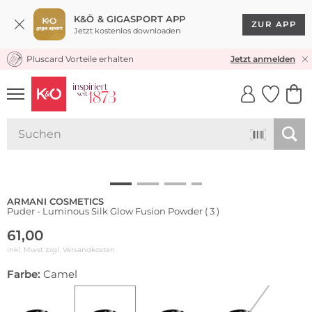
K&Ö & GIGASPORT APP
ZUR APP
Jetzt kostenlos downloaden
Pluscard Vorteile erhalten
KOSTENLOSER VERSAND* & RÜCKVERSAND
Jetzt anmelden
UNSERE APP
CLICK &
CLICK &
COLLECT
RESERVE
ARMANI COSMETICS
Puder - Luminous Silk Glow Fusion Powder ( 3 )
61,00
inkl. Mwst zzgl.
Versandkosten
Farbe:
Camel