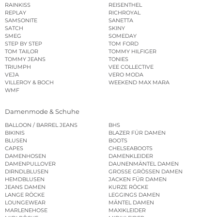
RAINKISS
REISENTHEL
REPLAY
RICHROYAL
SAMSONITE
SANETTA
SATCH
SKINY
SMEG
SOMEDAY
STEP BY STEP
TOM FORD
TOM TAILOR
TOMMY HILFIGER
TOMMY JEANS
TONIES
TRIUMPH
VEE COLLECTIVE
VEJA
VERO MODA
VILLEROY & BOCH
WEEKEND MAX MARA
WMF
Damenmode & Schuhe
BALLOON / BARREL JEANS
BHS
BIKINIS
BLAZER FÜR DAMEN
BLUSEN
BOOTS
CAPES
CHELSEABOOTS
DAMENHOSEN
DAMENKLEIDER
DAMENPULLOVER
DAUNENMÄNTEL DAMEN
DIRNDLBLUSEN
GROSSE GRÖSSEN DAMEN
HEMDBLUSEN
JACKEN FÜR DAMEN
JEANS DAMEN
KURZE RÖCKE
LANGE RÖCKE
LEGGINGS DAMEN
LOUNGEWEAR
MÄNTEL DAMEN
MARLENEHOSE
MAXIKLEIDER