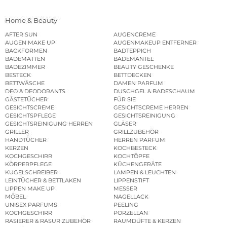
Home & Beauty
AFTER SUN
AUGENCREME
AUGEN MAKE UP
AUGENMAKEUP ENTFERNER
BACKFORMEN
BADTEPPICH
BADEMATTEN
BADEMÄNTEL
BADEZIMMER
BEAUTY GESCHENKE
BESTECK
BETTDECKEN
BETTWÄSCHE
DAMEN PARFUM
DEO & DEODORANTS
DUSCHGEL & BADESCHAUM
GÄSTETÜCHER
FÜR SIE
GESICHTSCREME
GESICHTSCREME HERREN
GESICHTSPFLEGE
GESICHTSREINIGUNG
GESICHTSREINIGUNG HERREN
GLÄSER
GRILLER
GRILLZUBEHÖR
HANDTÜCHER
HERREN PARFUM
KERZEN
KOCHBESTECK
KOCHGESCHIRR
KOCHTÖPFE
KÖRPERPFLEGE
KÜCHENGERÄTE
KUGELSCHREIBER
LAMPEN & LEUCHTEN
LEINTÜCHER & BETTLAKEN
LIPPENSTIFT
LIPPEN MAKE UP
MESSER
MÖBEL
NAGELLACK
UNISEX PARFUMS
PEELING
KOCHGESCHIRR
PORZELLAN
RASIERER & RASUR ZUBEHÖR
RAUMDÜFTE & KERZEN