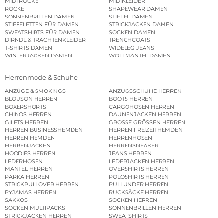
MIDI RÖCKE
MIDIKLEIDER
RÖCKE
SHAPEWEAR DAMEN
SONNENBRILLEN DAMEN
STIEFEL DAMEN
STIEFELETTEN FÜR DAMEN
STRICKJACKEN DAMEN
SWEATSHIRTS FÜR DAMEN
SOCKEN DAMEN
DIRNDL & TRACHTENKLEIDER
TRENCHCOATS
T-SHIRTS DAMEN
WIDELEG JEANS
WINTERJACKEN DAMEN
WOLLMÄNTEL DAMEN
Herrenmode & Schuhe
ANZÜGE & SMOKINGS
ANZUGSSCHUHE HERREN
BLOUSON HERREN
BOOTS HERREN
BOXERSHORTS
CARGOHOSEN HERREN
CHINOS HERREN
DAUNENJACKEN HERREN
GILETS HERREN
GROSSE GRÖSSEN HERREN
HERREN BUSINESSHEMDEN
HERREN FREIZEITHEMDEN
HERREN HEMDEN
HERRENHOSEN
HERRENJACKEN
HERRENSNEAKER
HOODIES HERREN
JEANS HERREN
LEDERHOSEN
LEDERJACKEN HERREN
MÄNTEL HERREN
OVERSHIRTS HERREN
PARKA HERREN
POLOSHIRTS HERREN
STRICKPULLOVER HERREN
PULLUNDER HERREN
PYJAMAS HERREN
RUCKSÄCKE HERREN
SAKKOS
SOCKEN HERREN
SOCKEN MULTIPACKS
SONNENBRILLEN HERREN
STRICKJACKEN HERREN
SWEATSHIRTS