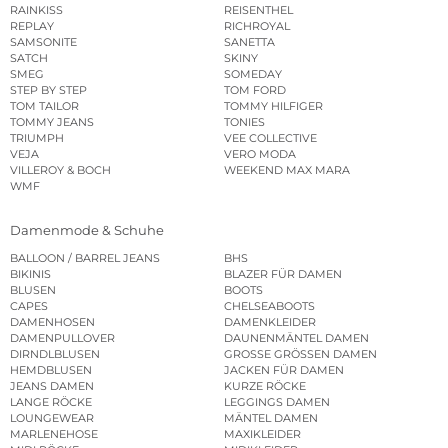
RAINKISS
REISENTHEL
REPLAY
RICHROYAL
SAMSONITE
SANETTA
SATCH
SKINY
SMEG
SOMEDAY
STEP BY STEP
TOM FORD
TOM TAILOR
TOMMY HILFIGER
TOMMY JEANS
TONIES
TRIUMPH
VEE COLLECTIVE
VEJA
VERO MODA
VILLEROY & BOCH
WEEKEND MAX MARA
WMF
Damenmode & Schuhe
BALLOON / BARREL JEANS
BHS
BIKINIS
BLAZER FÜR DAMEN
BLUSEN
BOOTS
CAPES
CHELSEABOOTS
DAMENHOSEN
DAMENKLEIDER
DAMENPULLOVER
DAUNENMÄNTEL DAMEN
DIRNDLBLUSEN
GROSSE GRÖSSEN DAMEN
HEMDBLUSEN
JACKEN FÜR DAMEN
JEANS DAMEN
KURZE RÖCKE
LANGE RÖCKE
LEGGINGS DAMEN
LOUNGEWEAR
MÄNTEL DAMEN
MARLENEHOSE
MAXIKLEIDER