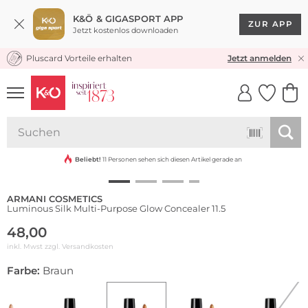
K&Ö & GIGASPORT APP
ZUR APP
Jetzt kostenlos downloaden
Pluscard Vorteile erhalten
KOSTENLOSER VERSAND* & RÜCKVERSAND
Jetzt anmelden
UNSERE APP
CLICK &
CLICK &
COLLECT
RESERVE
Beliebt!
11 Personen sehen sich diesen Artikel gerade an
ARMANI COSMETICS
Luminous Silk Multi-Purpose Glow Concealer 11.5
48,00
inkl. Mwst zzgl.
Versandkosten
Farbe:
Braun