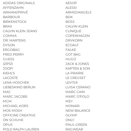
ADIDAS ORIGINALS
AESOP
AFFENZAHN
ALESSI
ARMANI/PRIVÉ
ARMEDANGELS
BARBOUR
BDK
BIRKENSTOCK
BOSS
BRAX
CALVIN KLEIN
CALVIN KLEIN JEANS
CLINIQUE
COMMA
COPENHAGEN
DR. MARTENS
DRYKORN
DYSON
ECOALF
ERGOBAG
FALKE
FRED PERRY
GOT BAG
GUESS
HUGO
IZIPIZI
JACK & JONES
JOOP!
KAPTEN & SON
KIEHL’S
LA PRAIRIE
LACOSTE
LE CREUSET
LENA HOSCHEK
LEVI’S®
LIEBESKIND BERLIN
LUISA CERANO
MAC
MARC CAIN
MARC JACOBS
MARC O’POLO
MCM
MEY
MICHAEL KORS
MONARI
MOS MOSH
NEW BALANCE
OFFICINE CREATIVE
OLYMP
ON SCHUHE
ONLY
OPUS
PAUL GREEN
POLO RALPH LAUREN
RAGWEAR