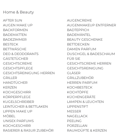
Home & Beauty
AFTER SUN
AUGENCREME
AUGEN MAKE UP
AUGENMAKEUP ENTFERNER
BACKFORMEN
BADTEPPICH
BADEMATTEN
BADEMÄNTEL
BADEZIMMER
BEAUTY GESCHENKE
BESTECK
BETTDECKEN
BETTWÄSCHE
DAMEN PARFUM
DEO & DEODORANTS
DUSCHGEL & BADESCHAUM
GÄSTETÜCHER
FÜR SIE
GESICHTSCREME
GESICHTSCREME HERREN
GESICHTSPFLEGE
GESICHTSREINIGUNG
GESICHTSREINIGUNG HERREN
GLÄSER
GRILLER
GRILLZUBEHÖR
HANDTÜCHER
HERREN PARFUM
KERZEN
KOCHBESTECK
KOCHGESCHIRR
KOCHTÖPFE
KÖRPERPFLEGE
KÜCHENGERÄTE
KUGELSCHREIBER
LAMPEN & LEUCHTEN
LEINTÜCHER & BETTLAKEN
LIPPENSTIFT
LIPPEN MAKE UP
MESSER
MÖBEL
NAGELLACK
UNISEX PARFUMS
PEELING
KOCHGESCHIRR
PORZELLAN
RASIERER & RASUR ZUBEHÖR
RAUMDÜFTE & KERZEN