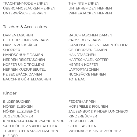
TRACHTENMODE HERREN
T-SHIRTS HERREN
ÜBERGANGSJACKEN HERREN
UNTERHEMDEN HERREN
UNTERWÄSCHE HERREN
WINTERJACKEN HERREN
Taschen & Accessoires
DAMENTASCHEN
BAUCHTASCHEN DAMEN
CLUTCHES UND MINIBAGS
CROSSBODY BAGS
DAMENRUCKSÄCKE
DAMENSCHALS & DAMENTÜCHER
SHOPPER
GELDBÖRSEN DAMEN
HANDSCHUHE DAMEN
HANDTASCHEN
HERREN REISETASCHEN
HARTSCHALENKOFFER
KOFFER UND TROLLEYS
HERREN KOFFER
HERREN KULTURBEUTEL
LAPTOPTASCHEN
REISEGEPÄCK DAMEN
RUCKSÄCKE HERREN
BAUCH- & GÜRTELTASCHEN
TOTE BAG
Kinder
BILDERBÜCHER
FEDERMAPPEN
HÖRSPIELBOXEN
HÖRSPIELE & FIGUREN
HÖRSPIEL ZUBEHÖR
JAUSENBOX & KINDER LUNCHBOX
JUGENDBÜCHER
KINDERBÜCHER
KINDERGARTENRUCKSACK | KINDERGARTENBEUTEL
KUSCHELTIERE
SACHBÜCHER & KINDERLEXIKA
SCHULTASCHEN
TURNBEUTEL & SPORTTASCHEN
WEIHNACHTSKINDERBÜCHER
KLEIDER