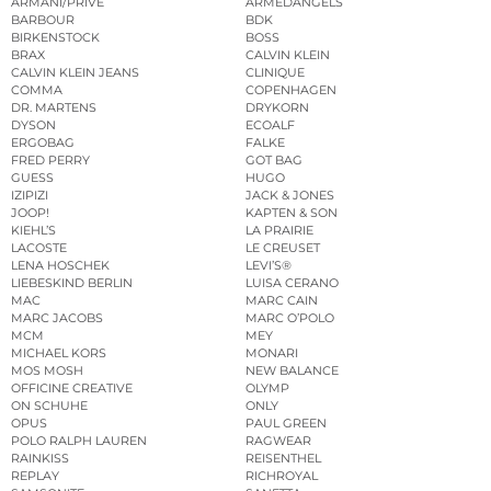
ARMANI/PRIVÉ
ARMEDANGELS
BARBOUR
BDK
BIRKENSTOCK
BOSS
BRAX
CALVIN KLEIN
CALVIN KLEIN JEANS
CLINIQUE
COMMA
COPENHAGEN
DR. MARTENS
DRYKORN
DYSON
ECOALF
ERGOBAG
FALKE
FRED PERRY
GOT BAG
GUESS
HUGO
IZIPIZI
JACK & JONES
JOOP!
KAPTEN & SON
KIEHL’S
LA PRAIRIE
LACOSTE
LE CREUSET
LENA HOSCHEK
LEVI’S®
LIEBESKIND BERLIN
LUISA CERANO
MAC
MARC CAIN
MARC JACOBS
MARC O’POLO
MCM
MEY
MICHAEL KORS
MONARI
MOS MOSH
NEW BALANCE
OFFICINE CREATIVE
OLYMP
ON SCHUHE
ONLY
OPUS
PAUL GREEN
POLO RALPH LAUREN
RAGWEAR
RAINKISS
REISENTHEL
REPLAY
RICHROYAL