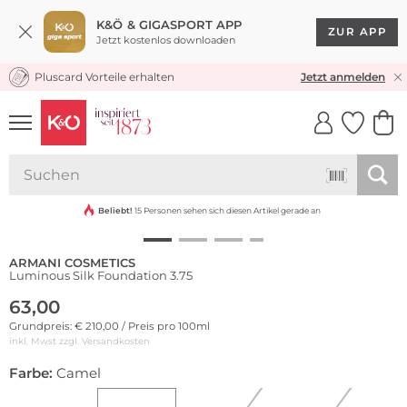
K&Ö & GIGASPORT APP
ZUR APP
Jetzt kostenlos downloaden
Pluscard Vorteile erhalten
KOSTENLOSER VERSAND* & RÜCKVERSAND
Jetzt anmelden
UNSERE APP
CLICK &
CLICK &
COLLECT
RESERVE
Beliebt!
15 Personen sehen sich diesen Artikel gerade an
ARMANI COSMETICS
Luminous Silk Foundation 3.75
63,00
Grundpreis: € 210,00 / Preis pro 100ml
inkl. Mwst zzgl.
Versandkosten
Farbe:
Camel