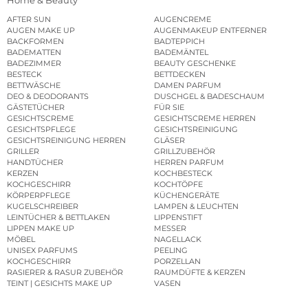
Home & Beauty
AFTER SUN
AUGENCREME
AUGEN MAKE UP
AUGENMAKEUP ENTFERNER
BACKFORMEN
BADTEPPICH
BADEMATTEN
BADEMÄNTEL
BADEZIMMER
BEAUTY GESCHENKE
BESTECK
BETTDECKEN
BETTWÄSCHE
DAMEN PARFUM
DEO & DEODORANTS
DUSCHGEL & BADESCHAUM
GÄSTETÜCHER
FÜR SIE
GESICHTSCREME
GESICHTSCREME HERREN
GESICHTSPFLEGE
GESICHTSREINIGUNG
GESICHTSREINIGUNG HERREN
GLÄSER
GRILLER
GRILLZUBEHÖR
HANDTÜCHER
HERREN PARFUM
KERZEN
KOCHBESTECK
KOCHGESCHIRR
KOCHTÖPFE
KÖRPERPFLEGE
KÜCHENGERÄTE
KUGELSCHREIBER
LAMPEN & LEUCHTEN
LEINTÜCHER & BETTLAKEN
LIPPENSTIFT
LIPPEN MAKE UP
MESSER
MÖBEL
NAGELLACK
UNISEX PARFUMS
PEELING
KOCHGESCHIRR
PORZELLAN
RASIERER & RASUR ZUBEHÖR
RAUMDÜFTE & KERZEN
TEINT | GESICHTS MAKE UP
VASEN