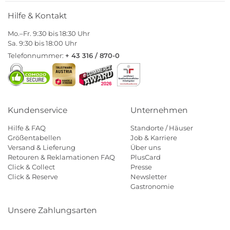
Hilfe & Kontakt
Mo.–Fr. 9:30 bis 18:30 Uhr
Sa. 9:30 bis 18:00 Uhr
Telefonnummer:
+ 43 316 / 870-0
Kundenservice
Unternehmen
Hilfe & FAQ
Standorte / Häuser
Größentabellen
Job & Karriere
Versand & Lieferung
Über uns
Retouren & Reklamationen FAQ
PlusCard
Click & Collect
Presse
Click & Reserve
Newsletter
Gastronomie
Unsere Zahlungsarten
Klarna
Paypal
Mastercard
Visa
Diners
Eps
Shop