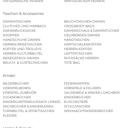
UNTERWÄSCHE HERREN
WINTERJACKEN HERREN
Taschen & Accessoires
DAMENTASCHEN
BAUCHTASCHEN DAMEN
CLUTCHES UND MINIBAGS
CROSSBODY BAGS
DAMENRUCKSÄCKE
DAMENSCHALS & DAMENTÜCHER
SHOPPER
GELDBÖRSEN DAMEN
HANDSCHUHE DAMEN
HANDTASCHEN
HERREN REISETASCHEN
HARTSCHALENKOFFER
KOFFER UND TROLLEYS
HERREN KOFFER
HERREN KULTURBEUTEL
LAPTOPTASCHEN
REISEGEPÄCK DAMEN
RUCKSÄCKE HERREN
BAUCH- & GÜRTELTASCHEN
TOTE BAG
Kinder
BILDERBÜCHER
FEDERMAPPEN
HÖRSPIELBOXEN
HÖRSPIELE & FIGUREN
HÖRSPIEL ZUBEHÖR
JAUSENBOX & KINDER LUNCHBOX
JUGENDBÜCHER
KINDERBÜCHER
KINDERGARTENRUCKSACK | KINDERGARTENBEUTEL
KUSCHELTIERE
SACHBÜCHER & KINDERLEXIKA
SCHULTASCHEN
TURNBEUTEL & SPORTTASCHEN
WEIHNACHTSKINDERBÜCHER
KLEIDER