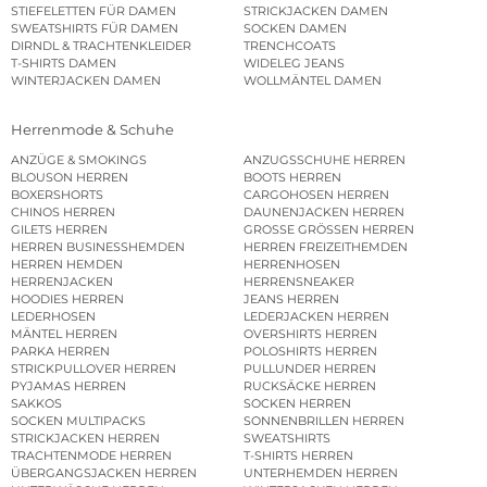
STIEFELETTEN FÜR DAMEN
STRICKJACKEN DAMEN
SWEATSHIRTS FÜR DAMEN
SOCKEN DAMEN
DIRNDL & TRACHTENKLEIDER
TRENCHCOATS
T-SHIRTS DAMEN
WIDELEG JEANS
WINTERJACKEN DAMEN
WOLLMÄNTEL DAMEN
Herrenmode & Schuhe
ANZÜGE & SMOKINGS
ANZUGSSCHUHE HERREN
BLOUSON HERREN
BOOTS HERREN
BOXERSHORTS
CARGOHOSEN HERREN
CHINOS HERREN
DAUNENJACKEN HERREN
GILETS HERREN
GROSSE GRÖSSEN HERREN
HERREN BUSINESSHEMDEN
HERREN FREIZEITHEMDEN
HERREN HEMDEN
HERRENHOSEN
HERRENJACKEN
HERRENSNEAKER
HOODIES HERREN
JEANS HERREN
LEDERHOSEN
LEDERJACKEN HERREN
MÄNTEL HERREN
OVERSHIRTS HERREN
PARKA HERREN
POLOSHIRTS HERREN
STRICKPULLOVER HERREN
PULLUNDER HERREN
PYJAMAS HERREN
RUCKSÄCKE HERREN
SAKKOS
SOCKEN HERREN
SOCKEN MULTIPACKS
SONNENBRILLEN HERREN
STRICKJACKEN HERREN
SWEATSHIRTS
TRACHTENMODE HERREN
T-SHIRTS HERREN
ÜBERGANGSJACKEN HERREN
UNTERHEMDEN HERREN