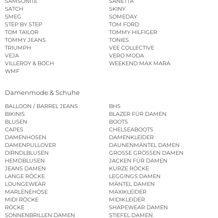
SAMSONITE
SANETTA
SATCH
SKINY
SMEG
SOMEDAY
STEP BY STEP
TOM FORD
TOM TAILOR
TOMMY HILFIGER
TOMMY JEANS
TONIES
TRIUMPH
VEE COLLECTIVE
VEJA
VERO MODA
VILLEROY & BOCH
WEEKEND MAX MARA
WMF
Damenmode & Schuhe
BALLOON / BARREL JEANS
BHS
BIKINIS
BLAZER FÜR DAMEN
BLUSEN
BOOTS
CAPES
CHELSEABOOTS
DAMENHOSEN
DAMENKLEIDER
DAMENPULLOVER
DAUNENMÄNTEL DAMEN
DIRNDLBLUSEN
GROSSE GRÖSSEN DAMEN
HEMDBLUSEN
JACKEN FÜR DAMEN
JEANS DAMEN
KURZE RÖCKE
LANGE RÖCKE
LEGGINGS DAMEN
LOUNGEWEAR
MÄNTEL DAMEN
MARLENEHOSE
MAXIKLEIDER
MIDI RÖCKE
MIDIKLEIDER
RÖCKE
SHAPEWEAR DAMEN
SONNENBRILLEN DAMEN
STIEFEL DAMEN