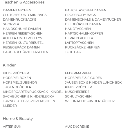
Taschen & Accessoires
DAMENTASCHEN
BAUCHTASCHEN DAMEN
CLUTCHES UND MINIBAGS
CROSSBODY BAGS
DAMENRUCKSÄCKE
DAMENSCHALS & DAMENTÜCHER
SHOPPER
GELDBÖRSEN DAMEN
HANDSCHUHE DAMEN
HANDTASCHEN
HERREN REISETASCHEN
HARTSCHALENKOFFER
KOFFER UND TROLLEYS
HERREN KOFFER
HERREN KULTURBEUTEL
LAPTOPTASCHEN
REISEGEPÄCK DAMEN
RUCKSÄCKE HERREN
BAUCH- & GÜRTELTASCHEN
TOTE BAG
Kinder
BILDERBÜCHER
FEDERMAPPEN
HÖRSPIELBOXEN
HÖRSPIELE & FIGUREN
HÖRSPIEL ZUBEHÖR
JAUSENBOX & KINDER LUNCHBOX
JUGENDBÜCHER
KINDERBÜCHER
KINDERGARTENRUCKSACK | KINDERGARTENBEUTEL
KUSCHELTIERE
SACHBÜCHER & KINDERLEXIKA
SCHULTASCHEN
TURNBEUTEL & SPORTTASCHEN
WEIHNACHTSKINDERBÜCHER
KLEIDER
Home & Beauty
AFTER SUN
AUGENCREME