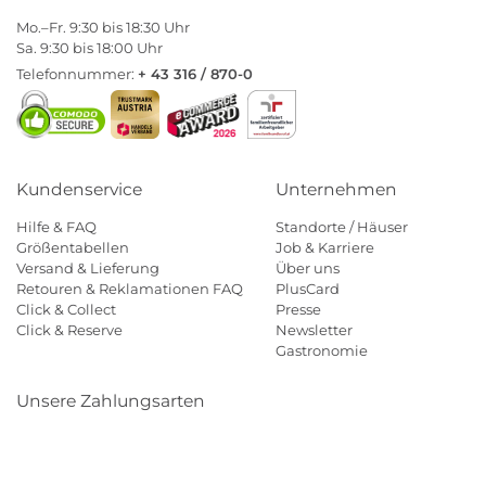
Mo.–Fr. 9:30 bis 18:30 Uhr
Sa. 9:30 bis 18:00 Uhr
Telefonnummer:
+ 43 316 / 870-0
Kundenservice
Unternehmen
Hilfe & FAQ
Standorte / Häuser
Größentabellen
Job & Karriere
Versand & Lieferung
Über uns
Retouren & Reklamationen FAQ
PlusCard
Click & Collect
Presse
Click & Reserve
Newsletter
Gastronomie
Unsere Zahlungsarten
Klarna
Paypal
Mastercard
Visa
Diners
Eps
Shop
Applepay
Amazon