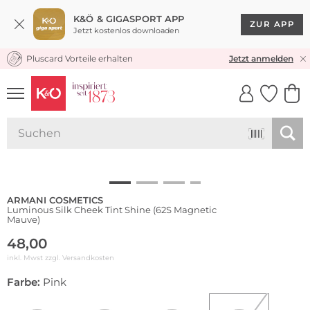
K&Ö & GIGASPORT APP
ZUR APP
Jetzt kostenlos downloaden
Pluscard Vorteile erhalten
30 TAGE RÜCKGABERECHT
Jetzt anmelden
UNSERE APP
CLICK &
CLICK &
COLLECT
RESERVE
ARMANI COSMETICS
Luminous Silk Cheek Tint Shine (62S Magnetic
Mauve)
48,00
inkl. Mwst zzgl.
Versandkosten
Farbe:
Pink