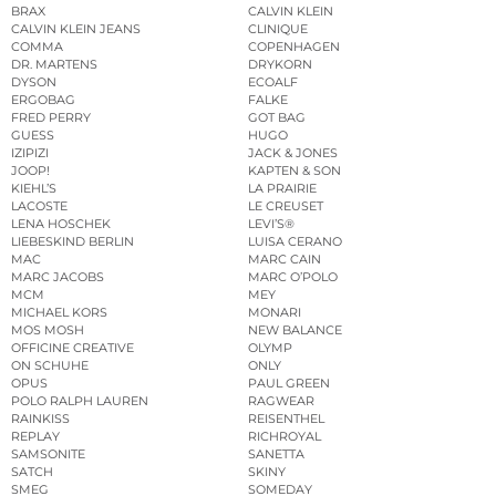
BRAX
CALVIN KLEIN
CALVIN KLEIN JEANS
CLINIQUE
COMMA
COPENHAGEN
DR. MARTENS
DRYKORN
DYSON
ECOALF
ERGOBAG
FALKE
FRED PERRY
GOT BAG
GUESS
HUGO
IZIPIZI
JACK & JONES
JOOP!
KAPTEN & SON
KIEHL’S
LA PRAIRIE
LACOSTE
LE CREUSET
LENA HOSCHEK
LEVI’S®
LIEBESKIND BERLIN
LUISA CERANO
MAC
MARC CAIN
MARC JACOBS
MARC O’POLO
MCM
MEY
MICHAEL KORS
MONARI
MOS MOSH
NEW BALANCE
OFFICINE CREATIVE
OLYMP
ON SCHUHE
ONLY
OPUS
PAUL GREEN
POLO RALPH LAUREN
RAGWEAR
RAINKISS
REISENTHEL
REPLAY
RICHROYAL
SAMSONITE
SANETTA
SATCH
SKINY
SMEG
SOMEDAY