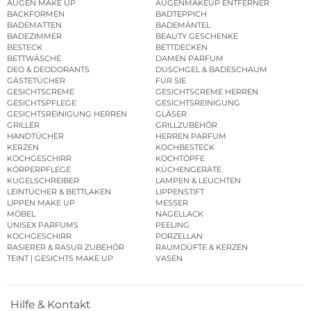
AUGEN MAKE UP
AUGENMAKEUP ENTFERNER
BACKFORMEN
BADTEPPICH
BADEMATTEN
BADEMÄNTEL
BADEZIMMER
BEAUTY GESCHENKE
BESTECK
BETTDECKEN
BETTWÄSCHE
DAMEN PARFUM
DEO & DEODORANTS
DUSCHGEL & BADESCHAUM
GÄSTETÜCHER
FÜR SIE
GESICHTSCREME
GESICHTSCREME HERREN
GESICHTSPFLEGE
GESICHTSREINIGUNG
GESICHTSREINIGUNG HERREN
GLÄSER
GRILLER
GRILLZUBEHÖR
HANDTÜCHER
HERREN PARFUM
KERZEN
KOCHBESTECK
KOCHGESCHIRR
KOCHTÖPFE
KÖRPERPFLEGE
KÜCHENGERÄTE
KUGELSCHREIBER
LAMPEN & LEUCHTEN
LEINTÜCHER & BETTLAKEN
LIPPENSTIFT
LIPPEN MAKE UP
MESSER
MÖBEL
NAGELLACK
UNISEX PARFUMS
PEELING
KOCHGESCHIRR
PORZELLAN
RASIERER & RASUR ZUBEHÖR
RAUMDÜFTE & KERZEN
TEINT | GESICHTS MAKE UP
VASEN
Hilfe & Kontakt