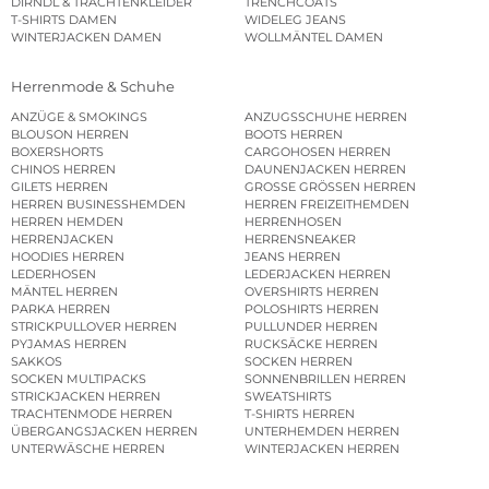
DIRNDL & TRACHTENKLEIDER
TRENCHCOATS
T-SHIRTS DAMEN
WIDELEG JEANS
WINTERJACKEN DAMEN
WOLLMÄNTEL DAMEN
Herrenmode & Schuhe
ANZÜGE & SMOKINGS
ANZUGSSCHUHE HERREN
BLOUSON HERREN
BOOTS HERREN
BOXERSHORTS
CARGOHOSEN HERREN
CHINOS HERREN
DAUNENJACKEN HERREN
GILETS HERREN
GROSSE GRÖSSEN HERREN
HERREN BUSINESSHEMDEN
HERREN FREIZEITHEMDEN
HERREN HEMDEN
HERRENHOSEN
HERRENJACKEN
HERRENSNEAKER
HOODIES HERREN
JEANS HERREN
LEDERHOSEN
LEDERJACKEN HERREN
MÄNTEL HERREN
OVERSHIRTS HERREN
PARKA HERREN
POLOSHIRTS HERREN
STRICKPULLOVER HERREN
PULLUNDER HERREN
PYJAMAS HERREN
RUCKSÄCKE HERREN
SAKKOS
SOCKEN HERREN
SOCKEN MULTIPACKS
SONNENBRILLEN HERREN
STRICKJACKEN HERREN
SWEATSHIRTS
TRACHTENMODE HERREN
T-SHIRTS HERREN
ÜBERGANGSJACKEN HERREN
UNTERHEMDEN HERREN
UNTERWÄSCHE HERREN
WINTERJACKEN HERREN