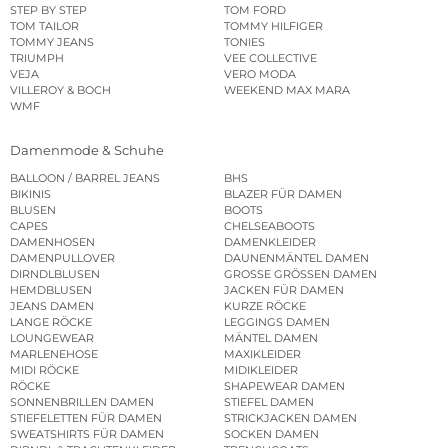
STEP BY STEP
TOM FORD
TOM TAILOR
TOMMY HILFIGER
TOMMY JEANS
TONIES
TRIUMPH
VEE COLLECTIVE
VEJA
VERO MODA
VILLEROY & BOCH
WEEKEND MAX MARA
WMF
Damenmode & Schuhe
BALLOON / BARREL JEANS
BHS
BIKINIS
BLAZER FÜR DAMEN
BLUSEN
BOOTS
CAPES
CHELSEABOOTS
DAMENHOSEN
DAMENKLEIDER
DAMENPULLOVER
DAUNENMÄNTEL DAMEN
DIRNDLBLUSEN
GROSSE GRÖSSEN DAMEN
HEMDBLUSEN
JACKEN FÜR DAMEN
JEANS DAMEN
KURZE RÖCKE
LANGE RÖCKE
LEGGINGS DAMEN
LOUNGEWEAR
MÄNTEL DAMEN
MARLENEHOSE
MAXIKLEIDER
MIDI RÖCKE
MIDIKLEIDER
RÖCKE
SHAPEWEAR DAMEN
SONNENBRILLEN DAMEN
STIEFEL DAMEN
STIEFELETTEN FÜR DAMEN
STRICKJACKEN DAMEN
SWEATSHIRTS FÜR DAMEN
SOCKEN DAMEN