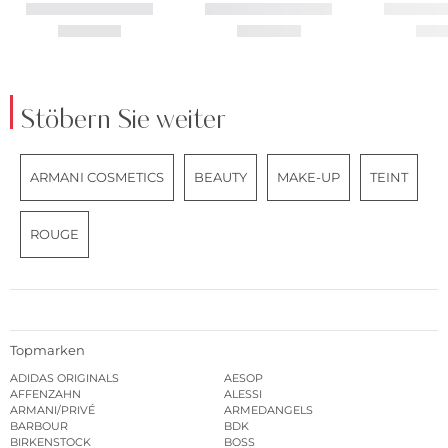
Stöbern Sie weiter
ARMANI COSMETICS
BEAUTY
MAKE-UP
TEINT
ROUGE
Topmarken
ADIDAS ORIGINALS
AESOP
AFFENZAHN
ALESSI
ARMANI/PRIVÉ
ARMEDANGELS
BARBOUR
BDK
BIRKENSTOCK
BOSS