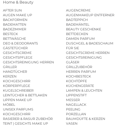
Home & Beauty
AFTER SUN
AUGENCREME
AUGEN MAKE UP
AUGENMAKEUP ENTFERNER
BACKFORMEN
BADTEPPICH
BADEMATTEN
BADEMÄNTEL
BADEZIMMER
BEAUTY GESCHENKE
BESTECK
BETTDECKEN
BETTWÄSCHE
DAMEN PARFUM
DEO & DEODORANTS
DUSCHGEL & BADESCHAUM
GÄSTETÜCHER
FÜR SIE
GESICHTSCREME
GESICHTSCREME HERREN
GESICHTSPFLEGE
GESICHTSREINIGUNG
GESICHTSREINIGUNG HERREN
GLÄSER
GRILLER
GRILLZUBEHÖR
HANDTÜCHER
HERREN PARFUM
KERZEN
KOCHBESTECK
KOCHGESCHIRR
KOCHTÖPFE
KÖRPERPFLEGE
KÜCHENGERÄTE
KUGELSCHREIBER
LAMPEN & LEUCHTEN
LEINTÜCHER & BETTLAKEN
LIPPENSTIFT
LIPPEN MAKE UP
MESSER
MÖBEL
NAGELLACK
UNISEX PARFUMS
PEELING
KOCHGESCHIRR
PORZELLAN
RASIERER & RASUR ZUBEHÖR
RAUMDÜFTE & KERZEN
TEINT | GESICHTS MAKE UP
VASEN