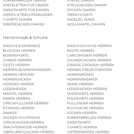
SONNENBRILLEN DAMEN
STIEFEL DAMEN
STIEFELETTEN FÜR DAMEN
STRICKJACKEN DAMEN
SWEATSHIRTS FÜR DAMEN
SOCKEN DAMEN
DIRNDL & TRACHTENKLEIDER
TRENCHCOATS
T-SHIRTS DAMEN
WIDELEG JEANS
WINTERJACKEN DAMEN
WOLLMÄNTEL DAMEN
Herrenmode & Schuhe
ANZÜGE & SMOKINGS
ANZUGSSCHUHE HERREN
BLOUSON HERREN
BOOTS HERREN
BOXERSHORTS
CARGOHOSEN HERREN
CHINOS HERREN
DAUNENJACKEN HERREN
GILETS HERREN
GROSSE GRÖSSEN HERREN
HERREN BUSINESSHEMDEN
HERREN FREIZEITHEMDEN
HERREN HEMDEN
HERRENHOSEN
HERRENJACKEN
HERRENSNEAKER
HOODIES HERREN
JEANS HERREN
LEDERHOSEN
LEDERJACKEN HERREN
MÄNTEL HERREN
OVERSHIRTS HERREN
PARKA HERREN
POLOSHIRTS HERREN
STRICKPULLOVER HERREN
PULLUNDER HERREN
PYJAMAS HERREN
RUCKSÄCKE HERREN
SAKKOS
SOCKEN HERREN
SOCKEN MULTIPACKS
SONNENBRILLEN HERREN
STRICKJACKEN HERREN
SWEATSHIRTS
TRACHTENMODE HERREN
T-SHIRTS HERREN
ÜBERGANGSJACKEN HERREN
UNTERHEMDEN HERREN