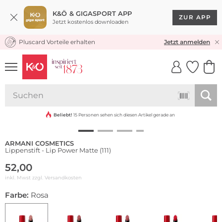
K&Ö & GIGASPORT APP
ZUR APP
Jetzt kostenlos downloaden
Pluscard Vorteile erhalten
KOSTENLOSER VERSAND* & RÜCKVERSAND
Jetzt anmelden
UNSERE APP
CLICK &
CLICK &
COLLECT
RESERVE
Beliebt!
15 Personen sehen sich diesen Artikel gerade an
ARMANI COSMETICS
Lippenstift - Lip Power Matte (111)
52,00
inkl. Mwst zzgl.
Versandkosten
Farbe:
Rosa