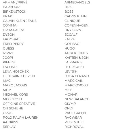
ARMANI/PRIVÉ
ARMEDANGELS
BARBOUR
BDK
BIRKENSTOCK
BOSS
BRAX
CALVIN KLEIN
CALVIN KLEIN JEANS
CLINIQUE
COMMA
COPENHAGEN
DR. MARTENS
DRYKORN
DYSON
ECOALF
ERGOBAG
FALKE
FRED PERRY
GOT BAG
GUESS
HUGO
IZIPIZI
JACK & JONES
JOOP!
KAPTEN & SON
KIEHL’S
LA PRAIRIE
LACOSTE
LE CREUSET
LENA HOSCHEK
LEVI’S®
LIEBESKIND BERLIN
LUISA CERANO
MAC
MARC CAIN
MARC JACOBS
MARC O’POLO
MCM
MEY
MICHAEL KORS
MONARI
MOS MOSH
NEW BALANCE
OFFICINE CREATIVE
OLYMP
ON SCHUHE
ONLY
OPUS
PAUL GREEN
POLO RALPH LAUREN
RAGWEAR
RAINKISS
REISENTHEL
REPLAY
RICHROYAL