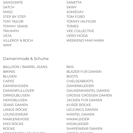
SAMSONITE
SANETTA
SATCH
SKINY
SMEG
SOMEDAY
STEP BY STEP
TOM FORD
TOM TAILOR
TOMMY HILFIGER
TOMMY JEANS
TONIES
TRIUMPH
VEE COLLECTIVE
VEJA
VERO MODA
VILLEROY & BOCH
WEEKEND MAX MARA
WMF
Damenmode & Schuhe
BALLOON / BARREL JEANS
BHS
BIKINIS
BLAZER FÜR DAMEN
BLUSEN
BOOTS
CAPES
CHELSEABOOTS
DAMENHOSEN
DAMENKLEIDER
DAMENPULLOVER
DAUNENMÄNTEL DAMEN
DIRNDLBLUSEN
GROSSE GRÖSSEN DAMEN
HEMDBLUSEN
JACKEN FÜR DAMEN
JEANS DAMEN
KURZE RÖCKE
LANGE RÖCKE
LEGGINGS DAMEN
LOUNGEWEAR
MÄNTEL DAMEN
MARLENEHOSE
MAXIKLEIDER
MIDI RÖCKE
MIDIKLEIDER
RÖCKE
SHAPEWEAR DAMEN