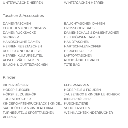
UNTERWÄSCHE HERREN
WINTERJACKEN HERREN
Taschen & Accessoires
DAMENTASCHEN
BAUCHTASCHEN DAMEN
CLUTCHES UND MINIBAGS
CROSSBODY BAGS
DAMENRUCKSÄCKE
DAMENSCHALS & DAMENTÜCHER
SHOPPER
GELDBÖRSEN DAMEN
HANDSCHUHE DAMEN
HANDTASCHEN
HERREN REISETASCHEN
HARTSCHALENKOFFER
KOFFER UND TROLLEYS
HERREN KOFFER
HERREN KULTURBEUTEL
LAPTOPTASCHEN
REISEGEPÄCK DAMEN
RUCKSÄCKE HERREN
BAUCH- & GÜRTELTASCHEN
TOTE BAG
Kinder
BILDERBÜCHER
FEDERMAPPEN
HÖRSPIELBOXEN
HÖRSPIELE & FIGUREN
HÖRSPIEL ZUBEHÖR
JAUSENBOX & KINDER LUNCHBOX
JUGENDBÜCHER
KINDERBÜCHER
KINDERGARTENRUCKSACK | KINDERGARTENBEUTEL
KUSCHELTIERE
SACHBÜCHER & KINDERLEXIKA
SCHULTASCHEN
TURNBEUTEL & SPORTTASCHEN
WEIHNACHTSKINDERBÜCHER
KLEIDER