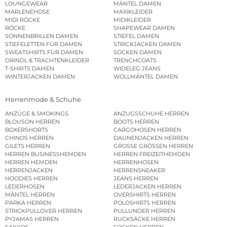
LOUNGEWEAR
MÄNTEL DAMEN
MARLENEHOSE
MAXIKLEIDER
MIDI RÖCKE
MIDIKLEIDER
RÖCKE
SHAPEWEAR DAMEN
SONNENBRILLEN DAMEN
STIEFEL DAMEN
STIEFELETTEN FÜR DAMEN
STRICKJACKEN DAMEN
SWEATSHIRTS FÜR DAMEN
SOCKEN DAMEN
DIRNDL & TRACHTENKLEIDER
TRENCHCOATS
T-SHIRTS DAMEN
WIDELEG JEANS
WINTERJACKEN DAMEN
WOLLMÄNTEL DAMEN
Herrenmode & Schuhe
ANZÜGE & SMOKINGS
ANZUGSSCHUHE HERREN
BLOUSON HERREN
BOOTS HERREN
BOXERSHORTS
CARGOHOSEN HERREN
CHINOS HERREN
DAUNENJACKEN HERREN
GILETS HERREN
GROSSE GRÖSSEN HERREN
HERREN BUSINESSHEMDEN
HERREN FREIZEITHEMDEN
HERREN HEMDEN
HERRENHOSEN
HERRENJACKEN
HERRENSNEAKER
HOODIES HERREN
JEANS HERREN
LEDERHOSEN
LEDERJACKEN HERREN
MÄNTEL HERREN
OVERSHIRTS HERREN
PARKA HERREN
POLOSHIRTS HERREN
STRICKPULLOVER HERREN
PULLUNDER HERREN
PYJAMAS HERREN
RUCKSÄCKE HERREN
SAKKOS
SOCKEN HERREN