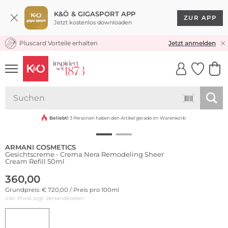
K&Ö & GIGASPORT APP
ZUR APP
Jetzt kostenlos downloaden
Pluscard Vorteile erhalten
KOSTENLOSER VERSAND* & RÜCKVERSAND
Jetzt anmelden
UNSERE APP
CLICK &
CLICK &
COLLECT
RESERVE
Beliebt!
3 Personen haben den Artikel gerade im Warenkorb
ARMANI COSMETICS
Gesichtscreme - Crema Nera Remodeling Sheer
Cream Refill 50ml
360,00
Grundpreis: € 720,00 / Preis pro 100ml
inkl. Mwst zzgl.
Versandkosten