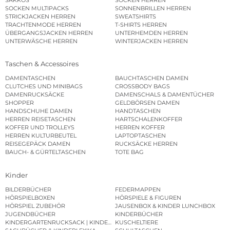
SOCKEN MULTIPACKS
SONNENBRILLEN HERREN
STRICKJACKEN HERREN
SWEATSHIRTS
TRACHTENMODE HERREN
T-SHIRTS HERREN
ÜBERGANGSJACKEN HERREN
UNTERHEMDEN HERREN
UNTERWÄSCHE HERREN
WINTERJACKEN HERREN
Taschen & Accessoires
DAMENTASCHEN
BAUCHTASCHEN DAMEN
CLUTCHES UND MINIBAGS
CROSSBODY BAGS
DAMENRUCKSÄCKE
DAMENSCHALS & DAMENTÜCHER
SHOPPER
GELDBÖRSEN DAMEN
HANDSCHUHE DAMEN
HANDTASCHEN
HERREN REISETASCHEN
HARTSCHALENKOFFER
KOFFER UND TROLLEYS
HERREN KOFFER
HERREN KULTURBEUTEL
LAPTOPTASCHEN
REISEGEPÄCK DAMEN
RUCKSÄCKE HERREN
BAUCH- & GÜRTELTASCHEN
TOTE BAG
Kinder
BILDERBÜCHER
FEDERMAPPEN
HÖRSPIELBOXEN
HÖRSPIELE & FIGUREN
HÖRSPIEL ZUBEHÖR
JAUSENBOX & KINDER LUNCHBOX
JUGENDBÜCHER
KINDERBÜCHER
KINDERGARTENRUCKSACK | KINDERGARTENBEUTEL
KUSCHELTIERE