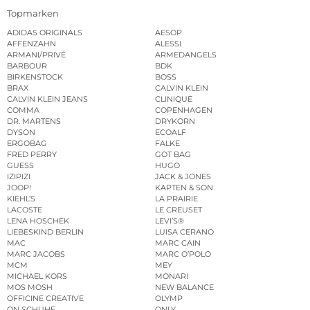
Topmarken
ADIDAS ORIGINALS
AESOP
AFFENZAHN
ALESSI
ARMANI/PRIVÉ
ARMEDANGELS
BARBOUR
BDK
BIRKENSTOCK
BOSS
BRAX
CALVIN KLEIN
CALVIN KLEIN JEANS
CLINIQUE
COMMA
COPENHAGEN
DR. MARTENS
DRYKORN
DYSON
ECOALF
ERGOBAG
FALKE
FRED PERRY
GOT BAG
GUESS
HUGO
IZIPIZI
JACK & JONES
JOOP!
KAPTEN & SON
KIEHL’S
LA PRAIRIE
LACOSTE
LE CREUSET
LENA HOSCHEK
LEVI’S®
LIEBESKIND BERLIN
LUISA CERANO
MAC
MARC CAIN
MARC JACOBS
MARC O’POLO
MCM
MEY
MICHAEL KORS
MONARI
MOS MOSH
NEW BALANCE
OFFICINE CREATIVE
OLYMP
ON SCHUHE
ONLY