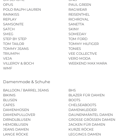
OPUS
PAUL GREEN
POLO RALPH LAUREN
RAGWEAR
RAINKISS
REISENTHEL
REPLAY
RICHROYAL
SAMSONITE
SANETTA
SATCH
SKINY
SMEG
SOMEDAY
STEP BY STEP
TOM FORD
TOM TAILOR
TOMMY HILFIGER
TOMMY JEANS
TONIES
TRIUMPH
VEE COLLECTIVE
VEJA
VERO MODA
VILLEROY & BOCH
WEEKEND MAX MARA
WMF
Damenmode & Schuhe
BALLOON / BARREL JEANS
BHS
BIKINIS
BLAZER FÜR DAMEN
BLUSEN
BOOTS
CAPES
CHELSEABOOTS
DAMENHOSEN
DAMENKLEIDER
DAMENPULLOVER
DAUNENMÄNTEL DAMEN
DIRNDLBLUSEN
GROSSE GRÖSSEN DAMEN
HEMDBLUSEN
JACKEN FÜR DAMEN
JEANS DAMEN
KURZE RÖCKE
LANGE RÖCKE
LEGGINGS DAMEN