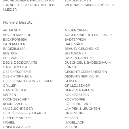
SACHBÜCHER & KINDERLEXIKA
SCHULTASCHEN
TURNBEUTEL & SPORTTASCHEN
WEIHNACHTSKINDERBÜCHER
KLEIDER
Home & Beauty
AFTER SUN
AUGENCREME
AUGEN MAKE UP
AUGENMAKEUP ENTFERNER
BACKFORMEN
BADTEPPICH
BADEMATTEN
BADEMÄNTEL
BADEZIMMER
BEAUTY GESCHENKE
BESTECK
BETTDECKEN
BETTWÄSCHE
DAMEN PARFUM
DEO & DEODORANTS
DUSCHGEL & BADESCHAUM
GÄSTETÜCHER
FÜR SIE
GESICHTSCREME
GESICHTSCREME HERREN
GESICHTSPFLEGE
GESICHTSREINIGUNG
GESICHTSREINIGUNG HERREN
GLÄSER
GRILLER
GRILLZUBEHÖR
HANDTÜCHER
HERREN PARFUM
KERZEN
KOCHBESTECK
KOCHGESCHIRR
KOCHTÖPFE
KÖRPERPFLEGE
KÜCHENGERÄTE
KUGELSCHREIBER
LAMPEN & LEUCHTEN
LEINTÜCHER & BETTLAKEN
LIPPENSTIFT
LIPPEN MAKE UP
MESSER
MÖBEL
NAGELLACK
UNISEX PARFUMS
PEELING