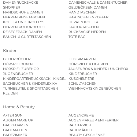
DAMENRUCKSÄCKE
DAMENSCHALS & DAMENTÜCHER
SHOPPER
GELDBÖRSEN DAMEN
HANDSCHUHE DAMEN
HANDTASCHEN
HERREN REISETASCHEN
HARTSCHALENKOFFER
KOFFER UND TROLLEYS
HERREN KOFFER
HERREN KULTURBEUTEL
LAPTOPTASCHEN
REISEGEPÄCK DAMEN
RUCKSÄCKE HERREN
BAUCH- & GÜRTELTASCHEN
TOTE BAG
Kinder
BILDERBÜCHER
FEDERMAPPEN
HÖRSPIELBOXEN
HÖRSPIELE & FIGUREN
HÖRSPIEL ZUBEHÖR
JAUSENBOX & KINDER LUNCHBOX
JUGENDBÜCHER
KINDERBÜCHER
KINDERGARTENRUCKSACK | KINDERGARTENBEUTEL
KUSCHELTIERE
SACHBÜCHER & KINDERLEXIKA
SCHULTASCHEN
TURNBEUTEL & SPORTTASCHEN
WEIHNACHTSKINDERBÜCHER
KLEIDER
Home & Beauty
AFTER SUN
AUGENCREME
AUGEN MAKE UP
AUGENMAKEUP ENTFERNER
BACKFORMEN
BADTEPPICH
BADEMATTEN
BADEMÄNTEL
BADEZIMMER
BEAUTY GESCHENKE