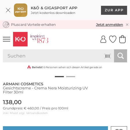
K&Ö & GIGASPORT APP
ZUR APP
Jetzt kostenlos downloaden
Pluscard Vorteile erhalten
KOSTENLOSER VERSAND* & RÜCKVERSAND
Jetzt anmelden
UNSERE APP
CLICK &
CLICK &
COLLECT
RESERVE
Beliebt!
6 Personen sehen sich diesen Artikel gerade an
ARMANI COSMETICS
Gesichtscreme - Crema Nera Moisturizing UV
Filter 30ml
138,00
Grundpreis: € 460,00 / Preis pro 100ml
inkl. Mwst zzgl.
Versandkosten