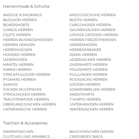
Herrenmode & Schuhe
ANZÜGE & SMOKINGS
ANZUGSSCHUHE HERREN
BLOUSON HERREN
BOOTS HERREN
BOXERSHORTS
CARGOHOSEN HERREN
CHINOS HERREN
DAUNENJACKEN HERREN
GILETS HERREN
GROSSE GRÖSSEN HERREN
HERREN BUSINESSHEMDEN
HERREN FREIZEITHEMDEN
HERREN HEMDEN
HERRENHOSEN
HERRENJACKEN
HERRENSNEAKER
HOODIES HERREN
JEANS HERREN
LEDERHOSEN
LEDERJACKEN HERREN
MÄNTEL HERREN
OVERSHIRTS HERREN
PARKA HERREN
POLOSHIRTS HERREN
STRICKPULLOVER HERREN
PULLUNDER HERREN
PYJAMAS HERREN
RUCKSÄCKE HERREN
SAKKOS
SOCKEN HERREN
SOCKEN MULTIPACKS
SONNENBRILLEN HERREN
STRICKJACKEN HERREN
SWEATSHIRTS
TRACHTENMODE HERREN
T-SHIRTS HERREN
ÜBERGANGSJACKEN HERREN
UNTERHEMDEN HERREN
UNTERWÄSCHE HERREN
WINTERJACKEN HERREN
Taschen & Accessoires
DAMENTASCHEN
BAUCHTASCHEN DAMEN
CLUTCHES UND MINIBAGS
CROSSBODY BAGS