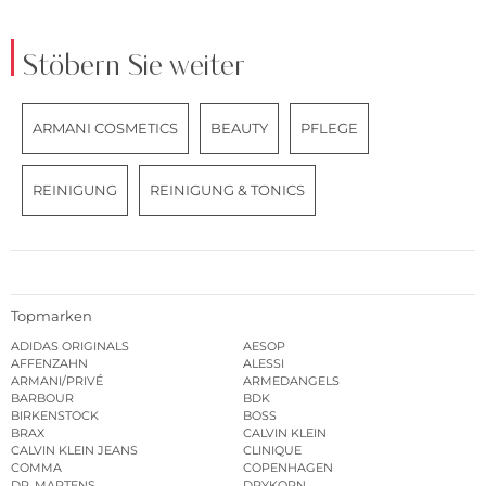
Stöbern Sie weiter
ARMANI COSMETICS
BEAUTY
PFLEGE
REINIGUNG
REINIGUNG & TONICS
Topmarken
ADIDAS ORIGINALS
AESOP
AFFENZAHN
ALESSI
ARMANI/PRIVÉ
ARMEDANGELS
BARBOUR
BDK
BIRKENSTOCK
BOSS
BRAX
CALVIN KLEIN
CALVIN KLEIN JEANS
CLINIQUE
COMMA
COPENHAGEN
DR. MARTENS
DRYKORN