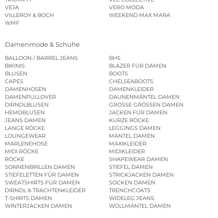
VEJA
VERO MODA
VILLEROY & BOCH
WEEKEND MAX MARA
WMF
Damenmode & Schuhe
BALLOON / BARREL JEANS
BHS
BIKINIS
BLAZER FÜR DAMEN
BLUSEN
BOOTS
CAPES
CHELSEABOOTS
DAMENHOSEN
DAMENKLEIDER
DAMENPULLOVER
DAUNENMÄNTEL DAMEN
DIRNDLBLUSEN
GROSSE GRÖSSEN DAMEN
HEMDBLUSEN
JACKEN FÜR DAMEN
JEANS DAMEN
KURZE RÖCKE
LANGE RÖCKE
LEGGINGS DAMEN
LOUNGEWEAR
MÄNTEL DAMEN
MARLENEHOSE
MAXIKLEIDER
MIDI RÖCKE
MIDIKLEIDER
RÖCKE
SHAPEWEAR DAMEN
SONNENBRILLEN DAMEN
STIEFEL DAMEN
STIEFELETTEN FÜR DAMEN
STRICKJACKEN DAMEN
SWEATSHIRTS FÜR DAMEN
SOCKEN DAMEN
DIRNDL & TRACHTENKLEIDER
TRENCHCOATS
T-SHIRTS DAMEN
WIDELEG JEANS
WINTERJACKEN DAMEN
WOLLMÄNTEL DAMEN