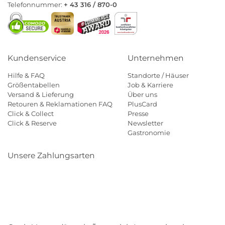
Telefonnummer:
+ 43 316 / 870-0
Kundenservice
Unternehmen
Hilfe & FAQ
Standorte / Häuser
Größentabellen
Job & Karriere
Versand & Lieferung
Über uns
Retouren & Reklamationen FAQ
PlusCard
Click & Collect
Presse
Click & Reserve
Newsletter
Gastronomie
Unsere Zahlungsarten
Klarna
Paypal
Mastercard
Visa
Diners
Eps
Shop
Applepay
Amazon