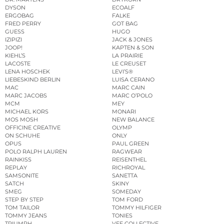
DYSON
ECOALF
ERGOBAG
FALKE
FRED PERRY
GOT BAG
GUESS
HUGO
IZIPIZI
JACK & JONES
JOOP!
KAPTEN & SON
KIEHL’S
LA PRAIRIE
LACOSTE
LE CREUSET
LENA HOSCHEK
LEVI’S®
LIEBESKIND BERLIN
LUISA CERANO
MAC
MARC CAIN
MARC JACOBS
MARC O’POLO
MCM
MEY
MICHAEL KORS
MONARI
MOS MOSH
NEW BALANCE
OFFICINE CREATIVE
OLYMP
ON SCHUHE
ONLY
OPUS
PAUL GREEN
POLO RALPH LAUREN
RAGWEAR
RAINKISS
REISENTHEL
REPLAY
RICHROYAL
SAMSONITE
SANETTA
SATCH
SKINY
SMEG
SOMEDAY
STEP BY STEP
TOM FORD
TOM TAILOR
TOMMY HILFIGER
TOMMY JEANS
TONIES
TRIUMPH
VEE COLLECTIVE