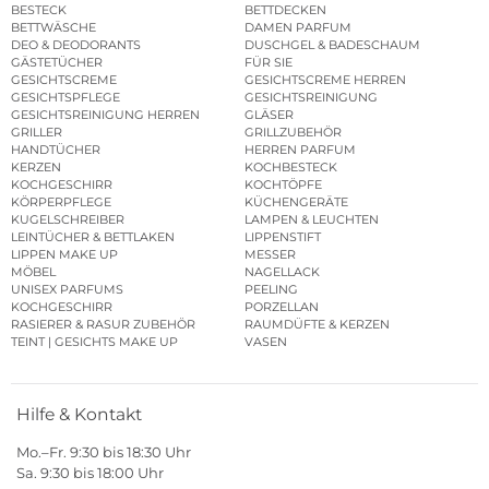
BESTECK
BETTDECKEN
BETTWÄSCHE
DAMEN PARFUM
DEO & DEODORANTS
DUSCHGEL & BADESCHAUM
GÄSTETÜCHER
FÜR SIE
GESICHTSCREME
GESICHTSCREME HERREN
GESICHTSPFLEGE
GESICHTSREINIGUNG
GESICHTSREINIGUNG HERREN
GLÄSER
GRILLER
GRILLZUBEHÖR
HANDTÜCHER
HERREN PARFUM
KERZEN
KOCHBESTECK
KOCHGESCHIRR
KOCHTÖPFE
KÖRPERPFLEGE
KÜCHENGERÄTE
KUGELSCHREIBER
LAMPEN & LEUCHTEN
LEINTÜCHER & BETTLAKEN
LIPPENSTIFT
LIPPEN MAKE UP
MESSER
MÖBEL
NAGELLACK
UNISEX PARFUMS
PEELING
KOCHGESCHIRR
PORZELLAN
RASIERER & RASUR ZUBEHÖR
RAUMDÜFTE & KERZEN
TEINT | GESICHTS MAKE UP
VASEN
Hilfe & Kontakt
Mo.–Fr. 9:30 bis 18:30 Uhr
Sa. 9:30 bis 18:00 Uhr