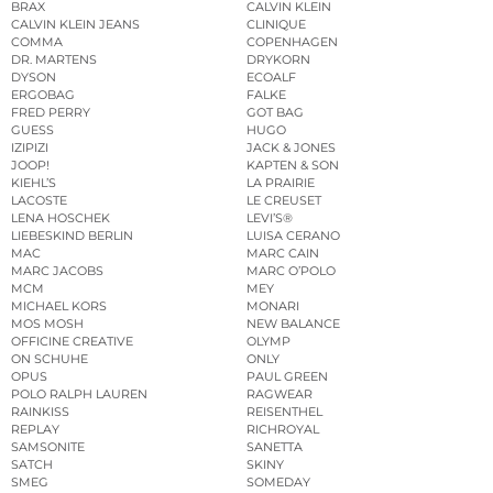
BRAX
CALVIN KLEIN
CALVIN KLEIN JEANS
CLINIQUE
COMMA
COPENHAGEN
DR. MARTENS
DRYKORN
DYSON
ECOALF
ERGOBAG
FALKE
FRED PERRY
GOT BAG
GUESS
HUGO
IZIPIZI
JACK & JONES
JOOP!
KAPTEN & SON
KIEHL’S
LA PRAIRIE
LACOSTE
LE CREUSET
LENA HOSCHEK
LEVI’S®
LIEBESKIND BERLIN
LUISA CERANO
MAC
MARC CAIN
MARC JACOBS
MARC O’POLO
MCM
MEY
MICHAEL KORS
MONARI
MOS MOSH
NEW BALANCE
OFFICINE CREATIVE
OLYMP
ON SCHUHE
ONLY
OPUS
PAUL GREEN
POLO RALPH LAUREN
RAGWEAR
RAINKISS
REISENTHEL
REPLAY
RICHROYAL
SAMSONITE
SANETTA
SATCH
SKINY
SMEG
SOMEDAY