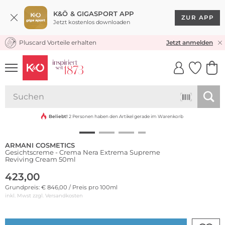
K&Ö & GIGASPORT APP
ZUR APP
Jetzt kostenlos downloaden
Pluscard Vorteile erhalten
KOSTENLOSER VERSAND* & RÜCKVERSAND
Jetzt anmelden
UNSERE APP
CLICK &
CLICK &
COLLECT
RESERVE
Beliebt!
2 Personen haben den Artikel gerade im Warenkorb
ARMANI COSMETICS
Gesichtscreme - Crema Nera Extrema Supreme
Reviving Cream 50ml
423,00
Grundpreis: € 846,00 / Preis pro 100ml
inkl. Mwst zzgl.
Versandkosten