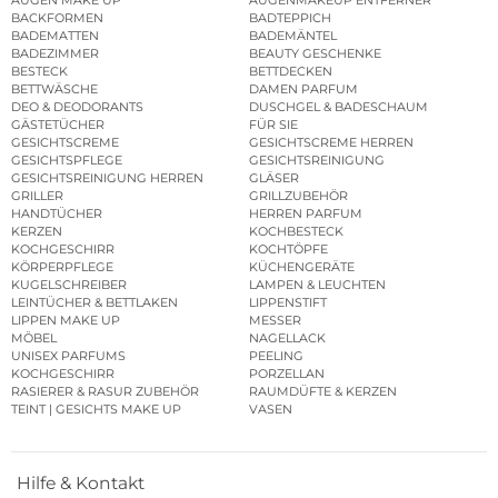
AUGEN MAKE UP
AUGENMAKEUP ENTFERNER
BACKFORMEN
BADTEPPICH
BADEMATTEN
BADEMÄNTEL
BADEZIMMER
BEAUTY GESCHENKE
BESTECK
BETTDECKEN
BETTWÄSCHE
DAMEN PARFUM
DEO & DEODORANTS
DUSCHGEL & BADESCHAUM
GÄSTETÜCHER
FÜR SIE
GESICHTSCREME
GESICHTSCREME HERREN
GESICHTSPFLEGE
GESICHTSREINIGUNG
GESICHTSREINIGUNG HERREN
GLÄSER
GRILLER
GRILLZUBEHÖR
HANDTÜCHER
HERREN PARFUM
KERZEN
KOCHBESTECK
KOCHGESCHIRR
KOCHTÖPFE
KÖRPERPFLEGE
KÜCHENGERÄTE
KUGELSCHREIBER
LAMPEN & LEUCHTEN
LEINTÜCHER & BETTLAKEN
LIPPENSTIFT
LIPPEN MAKE UP
MESSER
MÖBEL
NAGELLACK
UNISEX PARFUMS
PEELING
KOCHGESCHIRR
PORZELLAN
RASIERER & RASUR ZUBEHÖR
RAUMDÜFTE & KERZEN
TEINT | GESICHTS MAKE UP
VASEN
Hilfe & Kontakt