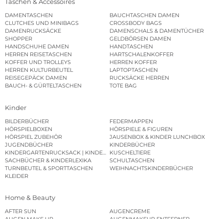
Taschen & Accessoires
DAMENTASCHEN
BAUCHTASCHEN DAMEN
CLUTCHES UND MINIBAGS
CROSSBODY BAGS
DAMENRUCKSÄCKE
DAMENSCHALS & DAMENTÜCHER
SHOPPER
GELDBÖRSEN DAMEN
HANDSCHUHE DAMEN
HANDTASCHEN
HERREN REISETASCHEN
HARTSCHALENKOFFER
KOFFER UND TROLLEYS
HERREN KOFFER
HERREN KULTURBEUTEL
LAPTOPTASCHEN
REISEGEPÄCK DAMEN
RUCKSÄCKE HERREN
BAUCH- & GÜRTELTASCHEN
TOTE BAG
Kinder
BILDERBÜCHER
FEDERMAPPEN
HÖRSPIELBOXEN
HÖRSPIELE & FIGUREN
HÖRSPIEL ZUBEHÖR
JAUSENBOX & KINDER LUNCHBOX
JUGENDBÜCHER
KINDERBÜCHER
KINDERGARTENRUCKSACK | KINDERGARTENBEUTEL
KUSCHELTIERE
SACHBÜCHER & KINDERLEXIKA
SCHULTASCHEN
TURNBEUTEL & SPORTTASCHEN
WEIHNACHTSKINDERBÜCHER
KLEIDER
Home & Beauty
AFTER SUN
AUGENCREME