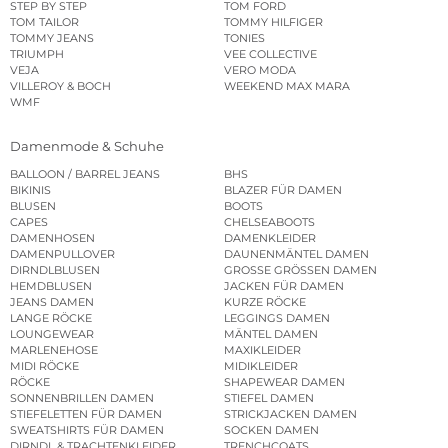
STEP BY STEP
TOM FORD
TOM TAILOR
TOMMY HILFIGER
TOMMY JEANS
TONIES
TRIUMPH
VEE COLLECTIVE
VEJA
VERO MODA
VILLEROY & BOCH
WEEKEND MAX MARA
WMF
Damenmode & Schuhe
BALLOON / BARREL JEANS
BHS
BIKINIS
BLAZER FÜR DAMEN
BLUSEN
BOOTS
CAPES
CHELSEABOOTS
DAMENHOSEN
DAMENKLEIDER
DAMENPULLOVER
DAUNENMÄNTEL DAMEN
DIRNDLBLUSEN
GROSSE GRÖSSEN DAMEN
HEMDBLUSEN
JACKEN FÜR DAMEN
JEANS DAMEN
KURZE RÖCKE
LANGE RÖCKE
LEGGINGS DAMEN
LOUNGEWEAR
MÄNTEL DAMEN
MARLENEHOSE
MAXIKLEIDER
MIDI RÖCKE
MIDIKLEIDER
RÖCKE
SHAPEWEAR DAMEN
SONNENBRILLEN DAMEN
STIEFEL DAMEN
STIEFELETTEN FÜR DAMEN
STRICKJACKEN DAMEN
SWEATSHIRTS FÜR DAMEN
SOCKEN DAMEN
DIRNDL & TRACHTENKLEIDER
TRENCHCOATS