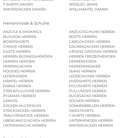
T-SHIRTS DAMEN
WIDELEG JEANS
WINTERJACKEN DAMEN
WOLLMÄNTEL DAMEN
Herrenmode & Schuhe
ANZÜGE & SMOKINGS
ANZUGSSCHUHE HERREN
BLOUSON HERREN
BOOTS HERREN
BOXERSHORTS
CARGOHOSEN HERREN
CHINOS HERREN
DAUNENJACKEN HERREN
GILETS HERREN
GROSSE GRÖSSEN HERREN
HERREN BUSINESSHEMDEN
HERREN FREIZEITHEMDEN
HERREN HEMDEN
HERRENHOSEN
HERRENJACKEN
HERRENSNEAKER
HOODIES HERREN
JEANS HERREN
LEDERHOSEN
LEDERJACKEN HERREN
MÄNTEL HERREN
OVERSHIRTS HERREN
PARKA HERREN
POLOSHIRTS HERREN
STRICKPULLOVER HERREN
PULLUNDER HERREN
PYJAMAS HERREN
RUCKSÄCKE HERREN
SAKKOS
SOCKEN HERREN
SOCKEN MULTIPACKS
SONNENBRILLEN HERREN
STRICKJACKEN HERREN
SWEATSHIRTS
TRACHTENMODE HERREN
T-SHIRTS HERREN
ÜBERGANGSJACKEN HERREN
UNTERHEMDEN HERREN
UNTERWÄSCHE HERREN
WINTERJACKEN HERREN