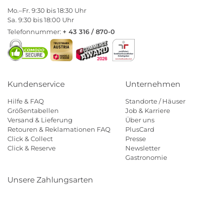
Mo.–Fr. 9:30 bis 18:30 Uhr
Sa. 9:30 bis 18:00 Uhr
Telefonnummer:
+ 43 316 / 870-0
Kundenservice
Unternehmen
Hilfe & FAQ
Standorte / Häuser
Größentabellen
Job & Karriere
Versand & Lieferung
Über uns
Retouren & Reklamationen FAQ
PlusCard
Click & Collect
Presse
Click & Reserve
Newsletter
Gastronomie
Unsere Zahlungsarten
Klarna
Paypal
Mastercard
Visa
Diners
Eps
Shop
Applepay
Amazon