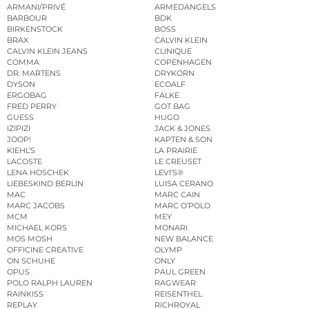
ARMANI/PRIVÉ
ARMEDANGELS
BARBOUR
BDK
BIRKENSTOCK
BOSS
BRAX
CALVIN KLEIN
CALVIN KLEIN JEANS
CLINIQUE
COMMA
COPENHAGEN
DR. MARTENS
DRYKORN
DYSON
ECOALF
ERGOBAG
FALKE
FRED PERRY
GOT BAG
GUESS
HUGO
IZIPIZI
JACK & JONES
JOOP!
KAPTEN & SON
KIEHL’S
LA PRAIRIE
LACOSTE
LE CREUSET
LENA HOSCHEK
LEVI’S®
LIEBESKIND BERLIN
LUISA CERANO
MAC
MARC CAIN
MARC JACOBS
MARC O’POLO
MCM
MEY
MICHAEL KORS
MONARI
MOS MOSH
NEW BALANCE
OFFICINE CREATIVE
OLYMP
ON SCHUHE
ONLY
OPUS
PAUL GREEN
POLO RALPH LAUREN
RAGWEAR
RAINKISS
REISENTHEL
REPLAY
RICHROYAL