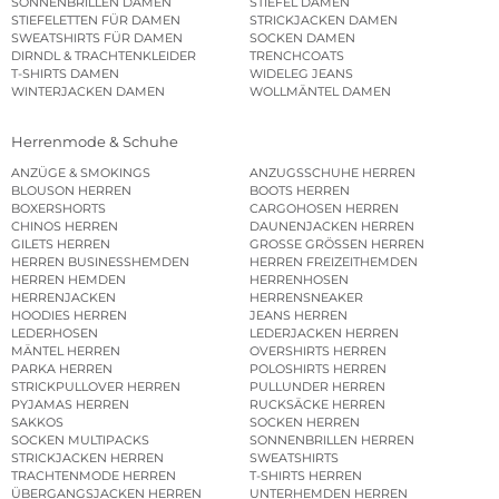
SONNENBRILLEN DAMEN
STIEFEL DAMEN
STIEFELETTEN FÜR DAMEN
STRICKJACKEN DAMEN
SWEATSHIRTS FÜR DAMEN
SOCKEN DAMEN
DIRNDL & TRACHTENKLEIDER
TRENCHCOATS
T-SHIRTS DAMEN
WIDELEG JEANS
WINTERJACKEN DAMEN
WOLLMÄNTEL DAMEN
Herrenmode & Schuhe
ANZÜGE & SMOKINGS
ANZUGSSCHUHE HERREN
BLOUSON HERREN
BOOTS HERREN
BOXERSHORTS
CARGOHOSEN HERREN
CHINOS HERREN
DAUNENJACKEN HERREN
GILETS HERREN
GROSSE GRÖSSEN HERREN
HERREN BUSINESSHEMDEN
HERREN FREIZEITHEMDEN
HERREN HEMDEN
HERRENHOSEN
HERRENJACKEN
HERRENSNEAKER
HOODIES HERREN
JEANS HERREN
LEDERHOSEN
LEDERJACKEN HERREN
MÄNTEL HERREN
OVERSHIRTS HERREN
PARKA HERREN
POLOSHIRTS HERREN
STRICKPULLOVER HERREN
PULLUNDER HERREN
PYJAMAS HERREN
RUCKSÄCKE HERREN
SAKKOS
SOCKEN HERREN
SOCKEN MULTIPACKS
SONNENBRILLEN HERREN
STRICKJACKEN HERREN
SWEATSHIRTS
TRACHTENMODE HERREN
T-SHIRTS HERREN
ÜBERGANGSJACKEN HERREN
UNTERHEMDEN HERREN