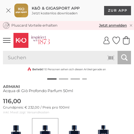
K&Ö & GIGASPORT APP
ZUR APP
Jetzt kostenlos downloaden
Pluscard Vorteile erhalten
KOSTENLOSER VERSAND* & RÜCKVERSAND
Jetzt anmelden
UNSERE APP
CLICK &
CLICK &
COLLECT
RESERVE
Beliebt!
10 Personen sehen sich diesen Artikel gerade an
ARMANI
Acqua di Giò Profondo Parfum 50ml
116,00
Grundpreis: € 232,00 / Preis pro 100ml
inkl. Mwst zzgl.
Versandkosten