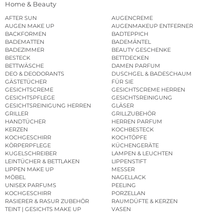
Home & Beauty
AFTER SUN
AUGENCREME
AUGEN MAKE UP
AUGENMAKEUP ENTFERNER
BACKFORMEN
BADTEPPICH
BADEMATTEN
BADEMÄNTEL
BADEZIMMER
BEAUTY GESCHENKE
BESTECK
BETTDECKEN
BETTWÄSCHE
DAMEN PARFUM
DEO & DEODORANTS
DUSCHGEL & BADESCHAUM
GÄSTETÜCHER
FÜR SIE
GESICHTSCREME
GESICHTSCREME HERREN
GESICHTSPFLEGE
GESICHTSREINIGUNG
GESICHTSREINIGUNG HERREN
GLÄSER
GRILLER
GRILLZUBEHÖR
HANDTÜCHER
HERREN PARFUM
KERZEN
KOCHBESTECK
KOCHGESCHIRR
KOCHTÖPFE
KÖRPERPFLEGE
KÜCHENGERÄTE
KUGELSCHREIBER
LAMPEN & LEUCHTEN
LEINTÜCHER & BETTLAKEN
LIPPENSTIFT
LIPPEN MAKE UP
MESSER
MÖBEL
NAGELLACK
UNISEX PARFUMS
PEELING
KOCHGESCHIRR
PORZELLAN
RASIERER & RASUR ZUBEHÖR
RAUMDÜFTE & KERZEN
TEINT | GESICHTS MAKE UP
VASEN