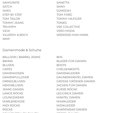
SAMSONITE
SANETTA
SATCH
SKINY
SMEG
SOMEDAY
STEP BY STEP
TOM FORD
TOM TAILOR
TOMMY HILFIGER
TOMMY JEANS
TONIES
TRIUMPH
VEE COLLECTIVE
VEJA
VERO MODA
VILLEROY & BOCH
WEEKEND MAX MARA
WMF
Damenmode & Schuhe
BALLOON / BARREL JEANS
BHS
BIKINIS
BLAZER FÜR DAMEN
BLUSEN
BOOTS
CAPES
CHELSEABOOTS
DAMENHOSEN
DAMENKLEIDER
DAMENPULLOVER
DAUNENMÄNTEL DAMEN
DIRNDLBLUSEN
GROSSE GRÖSSEN DAMEN
HEMDBLUSEN
JACKEN FÜR DAMEN
JEANS DAMEN
KURZE RÖCKE
LANGE RÖCKE
LEGGINGS DAMEN
LOUNGEWEAR
MÄNTEL DAMEN
MARLENEHOSE
MAXIKLEIDER
MIDI RÖCKE
MIDIKLEIDER
RÖCKE
SHAPEWEAR DAMEN