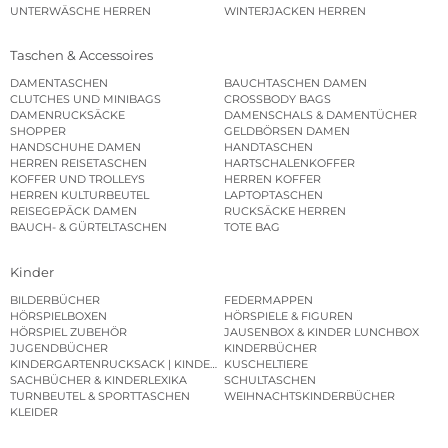
UNTERWÄSCHE HERREN
WINTERJACKEN HERREN
Taschen & Accessoires
DAMENTASCHEN
BAUCHTASCHEN DAMEN
CLUTCHES UND MINIBAGS
CROSSBODY BAGS
DAMENRUCKSÄCKE
DAMENSCHALS & DAMENTÜCHER
SHOPPER
GELDBÖRSEN DAMEN
HANDSCHUHE DAMEN
HANDTASCHEN
HERREN REISETASCHEN
HARTSCHALENKOFFER
KOFFER UND TROLLEYS
HERREN KOFFER
HERREN KULTURBEUTEL
LAPTOPTASCHEN
REISEGEPÄCK DAMEN
RUCKSÄCKE HERREN
BAUCH- & GÜRTELTASCHEN
TOTE BAG
Kinder
BILDERBÜCHER
FEDERMAPPEN
HÖRSPIELBOXEN
HÖRSPIELE & FIGUREN
HÖRSPIEL ZUBEHÖR
JAUSENBOX & KINDER LUNCHBOX
JUGENDBÜCHER
KINDERBÜCHER
KINDERGARTENRUCKSACK | KINDERGARTENBEUTEL
KUSCHELTIERE
SACHBÜCHER & KINDERLEXIKA
SCHULTASCHEN
TURNBEUTEL & SPORTTASCHEN
WEIHNACHTSKINDERBÜCHER
KLEIDER