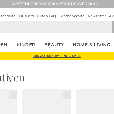
KOSTENLOSER VERSAND* & RÜCKVERSAND
Standorte
PlusCard
Hilfe & FAQ
Geschenkkarte
Newsletter
Ak
REN
KINDER
BEAUTY
HOME & LIVING
BIS ZU -50% IM FINAL SALE
tiven