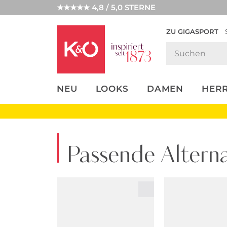
★★★★★ 4,8 / 5,0 STERNE
ZU GIGASPORT
FASHION-
UNSERE APP
CLICK &
CLICK &
TRENDS
COLLECT
RESERVE
NEU
LOOKS
DAMEN
HER
Passende Alterna