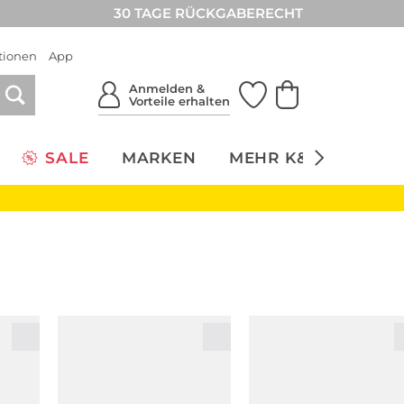
30 TAGE RÜCKGABERECHT
tionen
App
Anmelden &
Vorteile erhalten
SALE
MARKEN
MEHR K&Ö
NACH