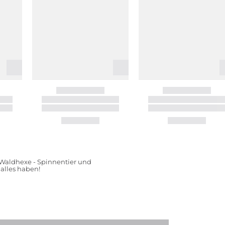
e Waldhexe - Spinnentier und
alles haben!