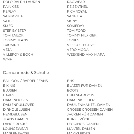
POLO RALPH LAUREN
RAGWEAR
RAINKISS
REISENTHEL
REPLAY
RICHROYAL
SAMSONITE
SANETTA
SATCH
SKINY
SMEG
SOMEDAY
STEP BY STEP
TOM FORD
TOM TAILOR
TOMMY HILFIGER
TOMMY JEANS
TONIES
TRIUMPH
VEE COLLECTIVE
VEJA
VERO MODA
VILLEROY & BOCH
WEEKEND MAX MARA
WMF
Damenmode & Schuhe
BALLOON / BARREL JEANS
BHS
BIKINIS
BLAZER FÜR DAMEN
BLUSEN
BOOTS
CAPES
CHELSEABOOTS
DAMENHOSEN
DAMENKLEIDER
DAMENPULLOVER
DAUNENMÄNTEL DAMEN
DIRNDLBLUSEN
GROSSE GRÖSSEN DAMEN
HEMDBLUSEN
JACKEN FÜR DAMEN
JEANS DAMEN
KURZE RÖCKE
LANGE RÖCKE
LEGGINGS DAMEN
LOUNGEWEAR
MÄNTEL DAMEN
MARLENEHOSE
MAXIKLEIDER