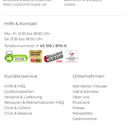
RASIERER & RASUR ZUBEHÖR
RAUMDÜFTE & KERZEN
TEINT | GESICHTS MAKE UP
VASEN
Hilfe & Kontakt
Mo.–Fr. 9:30 bis 18:30 Uhr
Sa. 9:30 bis 18:00 Uhr
Telefonnummer:
+ 43 316 / 870-0
Kundenservice
Unternehmen
Hilfe & FAQ
Standorte / Häuser
Größentabellen
Job & Karriere
Versand & Lieferung
Über uns
Retouren & Reklamationen FAQ
PlusCard
Click & Collect
Presse
Click & Reserve
Newsletter
Gastronomie