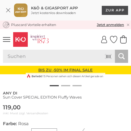
K&Ö & GIGASPORT APP
ZUR APP
Jetzt kostenlos downloaden
Pluscard Vorteile erhalten
KOSTENLOSER VERSAND* & RÜCKVERSAND
Jetzt anmelden
UNSERE APP
CLICK &
CLICK &
COLLECT
RESERVE
BIS ZU -50% IM FINAL SALE
Beliebt!
15 Personen sehen sich diesen Artikel gerade an
ANY DI
Sun Cover SPECIAL EDITION Fluffy Waves
119,00
inkl. Mwst zzgl.
Versandkosten
Farbe:
Rosa