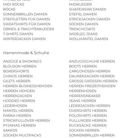
MIDI RÖCKE
MIDIKLEIDER
RÖCKE
SHAPEWEAR DAMEN
SONNENBRILLEN DAMEN
STIEFEL DAMEN
STIEFELETTEN FÜR DAMEN
STRICKJACKEN DAMEN
SWEATSHIRTS FÜR DAMEN
SOCKEN DAMEN
DIRNDL & TRACHTENKLEIDER
TRENCHCOATS
T-SHIRTS DAMEN
WIDELEG JEANS
WINTERJACKEN DAMEN
WOLLMÄNTEL DAMEN
Herrenmode & Schuhe
ANZÜGE & SMOKINGS
ANZUGSSCHUHE HERREN
BLOUSON HERREN
BOOTS HERREN
BOXERSHORTS
CARGOHOSEN HERREN
CHINOS HERREN
DAUNENJACKEN HERREN
GILETS HERREN
GROSSE GRÖSSEN HERREN
HERREN BUSINESSHEMDEN
HERREN FREIZEITHEMDEN
HERREN HEMDEN
HERRENHOSEN
HERRENJACKEN
HERRENSNEAKER
HOODIES HERREN
JEANS HERREN
LEDERHOSEN
LEDERJACKEN HERREN
MÄNTEL HERREN
OVERSHIRTS HERREN
PARKA HERREN
POLOSHIRTS HERREN
STRICKPULLOVER HERREN
PULLUNDER HERREN
PYJAMAS HERREN
RUCKSÄCKE HERREN
SAKKOS
SOCKEN HERREN
SOCKEN MULTIPACKS
SONNENBRILLEN HERREN