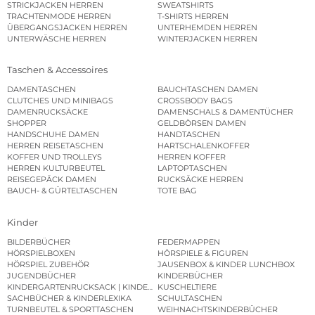
STRICKJACKEN HERREN
SWEATSHIRTS
TRACHTENMODE HERREN
T-SHIRTS HERREN
ÜBERGANGSJACKEN HERREN
UNTERHEMDEN HERREN
UNTERWÄSCHE HERREN
WINTERJACKEN HERREN
Taschen & Accessoires
DAMENTASCHEN
BAUCHTASCHEN DAMEN
CLUTCHES UND MINIBAGS
CROSSBODY BAGS
DAMENRUCKSÄCKE
DAMENSCHALS & DAMENTÜCHER
SHOPPER
GELDBÖRSEN DAMEN
HANDSCHUHE DAMEN
HANDTASCHEN
HERREN REISETASCHEN
HARTSCHALENKOFFER
KOFFER UND TROLLEYS
HERREN KOFFER
HERREN KULTURBEUTEL
LAPTOPTASCHEN
REISEGEPÄCK DAMEN
RUCKSÄCKE HERREN
BAUCH- & GÜRTELTASCHEN
TOTE BAG
Kinder
BILDERBÜCHER
FEDERMAPPEN
HÖRSPIELBOXEN
HÖRSPIELE & FIGUREN
HÖRSPIEL ZUBEHÖR
JAUSENBOX & KINDER LUNCHBOX
JUGENDBÜCHER
KINDERBÜCHER
KINDERGARTENRUCKSACK | KINDERGARTENBEUTEL
KUSCHELTIERE
SACHBÜCHER & KINDERLEXIKA
SCHULTASCHEN
TURNBEUTEL & SPORTTASCHEN
WEIHNACHTSKINDERBÜCHER