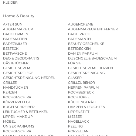
KLEIDER
Home & Beauty
AFTER SUN
AUGENCREME
AUGEN MAKE UP
AUGENMAKEUP ENTFERNER
BACKFORMEN
BADTEPPICH
BADEMATTEN
BADEMÄNTEL
BADEZIMMER
BEAUTY GESCHENKE
BESTECK
BETTDECKEN
BETTWÄSCHE
DAMEN PARFUM
DEO & DEODORANTS
DUSCHGEL & BADESCHAUM
GÄSTETÜCHER
FÜR SIE
GESICHTSCREME
GESICHTSCREME HERREN
GESICHTSPFLEGE
GESICHTSREINIGUNG
GESICHTSREINIGUNG HERREN
GLÄSER
GRILLER
GRILLZUBEHÖR
HANDTÜCHER
HERREN PARFUM
KERZEN
KOCHBESTECK
KOCHGESCHIRR
KOCHTÖPFE
KÖRPERPFLEGE
KÜCHENGERÄTE
KUGELSCHREIBER
LAMPEN & LEUCHTEN
LEINTÜCHER & BETTLAKEN
LIPPENSTIFT
LIPPEN MAKE UP
MESSER
MÖBEL
NAGELLACK
UNISEX PARFUMS
PEELING
KOCHGESCHIRR
PORZELLAN