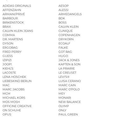
ADIDAS ORIGINALS
AESOP
AFFENZAHN
ALESSI
ARMANI/PRIVÉ
ARMEDANGELS
BARBOUR
BDK
BIRKENSTOCK
BOSS
BRAX
CALVIN KLEIN
CALVIN KLEIN JEANS
CLINIQUE
COMMA
COPENHAGEN
DR. MARTENS
DRYKORN
DYSON
ECOALF
ERGOBAG
FALKE
FRED PERRY
GOT BAG
GUESS
HUGO
IZIPIZI
JACK & JONES
JOOP!
KAPTEN & SON
KIEHL’S
LA PRAIRIE
LACOSTE
LE CREUSET
LENA HOSCHEK
LEVI’S®
LIEBESKIND BERLIN
LUISA CERANO
MAC
MARC CAIN
MARC JACOBS
MARC O’POLO
MCM
MEY
MICHAEL KORS
MONARI
MOS MOSH
NEW BALANCE
OFFICINE CREATIVE
OLYMP
ON SCHUHE
ONLY
OPUS
PAUL GREEN