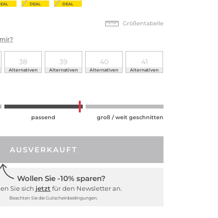
EAL
DEAL
DEAL
Größentabelle
 mir?
38
39
40
41
Alternativen
Alternativen
Alternativen
Alternativen
passend
groß / weit geschnitten
AUSVERKAUFT
Wollen Sie -10% sparen?
en Sie sich
jetzt
für den Newsletter an.
Beachten Sie die Gutscheinbedingungen.