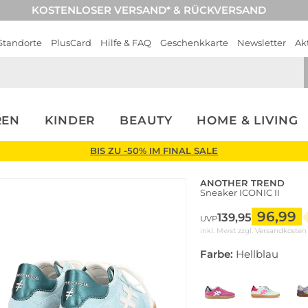
KOSTENLOSER VERSAND* & RÜCKVERSAND
Standorte
PlusCard
Hilfe & FAQ
Geschenkkarte
Newsletter
Ak
REN
KINDER
BEAUTY
HOME & LIVING
BIS ZU -50% IM FINAL SALE
ANOTHER TREND
Sneaker ICONIC II
96,99
139,95
UVP
inkl. Mwst zzgl.
Versandkosten
Farbe:
Hellblau