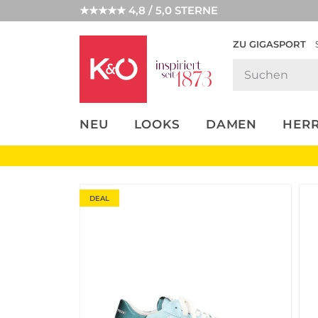
★★★★★ 4,8 / 5,0 STERNE
ZU GIGASPORT
FASHION-
UNSERE APP
CLICK &
CLICK &
TRENDS
COLLECT
RESERVE
NEU
LOOKS
DAMEN
HER
DEAL