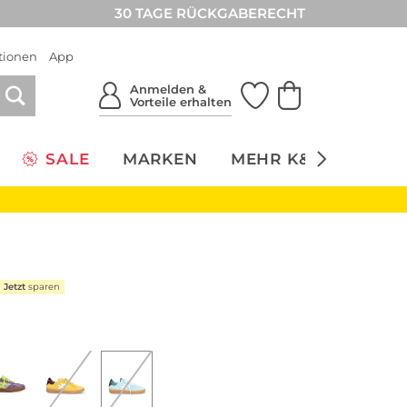
30 TAGE RÜCKGABERECHT
tionen
App
Anmelden &
Vorteile erhalten
SALE
MARKEN
MEHR K&Ö
NACH
Jetzt
sparen