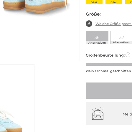
DEAL
DEAL
D
Größe:
Welche Größe passt
36
37
Alternativen
Alternativen
Größenbeurteilung:
?
klein / schmal geschnitten
Meld