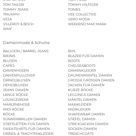
TOM TAILOR
TOMMY HILFIGER
TOMMY JEANS
TONIES
TRIUMPH
VEE COLLECTIVE
VEJA
VERO MODA
VILLEROY & BOCH
WEEKEND MAX MARA
WMF
Damenmode & Schuhe
BALLOON / BARREL JEANS
BHS
BIKINIS
BLAZER FÜR DAMEN
BLUSEN
BOOTS
CAPES
CHELSEABOOTS
DAMENHOSEN
DAMENKLEIDER
DAMENPULLOVER
DAUNENMÄNTEL DAMEN
DIRNDLBLUSEN
GROSSE GRÖSSEN DAMEN
HEMDBLUSEN
JACKEN FÜR DAMEN
JEANS DAMEN
KURZE RÖCKE
LANGE RÖCKE
LEGGINGS DAMEN
LOUNGEWEAR
MÄNTEL DAMEN
MARLENEHOSE
MAXIKLEIDER
MIDI RÖCKE
MIDIKLEIDER
RÖCKE
SHAPEWEAR DAMEN
SONNENBRILLEN DAMEN
STIEFEL DAMEN
STIEFELETTEN FÜR DAMEN
STRICKJACKEN DAMEN
SWEATSHIRTS FÜR DAMEN
SOCKEN DAMEN
DIRNDL & TRACHTENKLEIDER
TRENCHCOATS