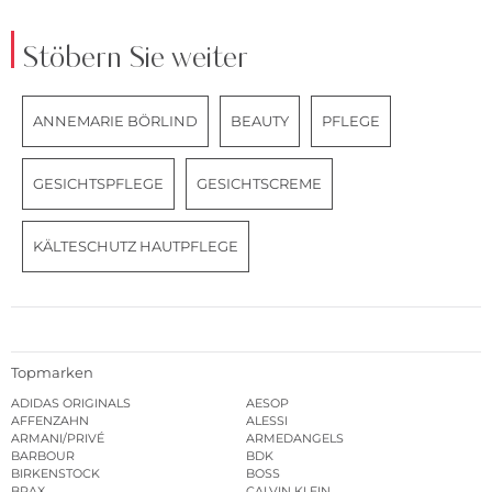
Stöbern Sie weiter
ANNEMARIE BÖRLIND
BEAUTY
PFLEGE
GESICHTSPFLEGE
GESICHTSCREME
KÄLTESCHUTZ HAUTPFLEGE
Topmarken
ADIDAS ORIGINALS
AESOP
AFFENZAHN
ALESSI
ARMANI/PRIVÉ
ARMEDANGELS
BARBOUR
BDK
BIRKENSTOCK
BOSS
BRAX
CALVIN KLEIN