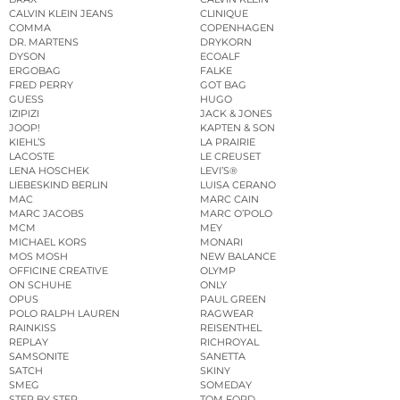
CALVIN KLEIN JEANS
CLINIQUE
COMMA
COPENHAGEN
DR. MARTENS
DRYKORN
DYSON
ECOALF
ERGOBAG
FALKE
FRED PERRY
GOT BAG
GUESS
HUGO
IZIPIZI
JACK & JONES
JOOP!
KAPTEN & SON
KIEHL’S
LA PRAIRIE
LACOSTE
LE CREUSET
LENA HOSCHEK
LEVI’S®
LIEBESKIND BERLIN
LUISA CERANO
MAC
MARC CAIN
MARC JACOBS
MARC O’POLO
MCM
MEY
MICHAEL KORS
MONARI
MOS MOSH
NEW BALANCE
OFFICINE CREATIVE
OLYMP
ON SCHUHE
ONLY
OPUS
PAUL GREEN
POLO RALPH LAUREN
RAGWEAR
RAINKISS
REISENTHEL
REPLAY
RICHROYAL
SAMSONITE
SANETTA
SATCH
SKINY
SMEG
SOMEDAY
STEP BY STEP
TOM FORD