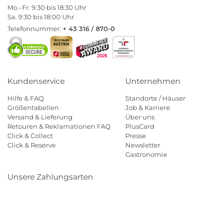
Mo.–Fr. 9:30 bis 18:30 Uhr
Sa. 9:30 bis 18:00 Uhr
Telefonnummer:
+ 43 316 / 870-0
Kundenservice
Unternehmen
Hilfe & FAQ
Standorte / Häuser
Größentabellen
Job & Karriere
Versand & Lieferung
Über uns
Retouren & Reklamationen FAQ
PlusCard
Click & Collect
Presse
Click & Reserve
Newsletter
Gastronomie
Unsere Zahlungsarten
Klarna
Paypal
Mastercard
Visa
Diners
Eps
Shop
Applepay
Amazon