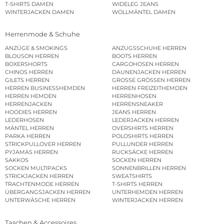
T-SHIRTS DAMEN
WIDELEG JEANS
WINTERJACKEN DAMEN
WOLLMÄNTEL DAMEN
Herrenmode & Schuhe
ANZÜGE & SMOKINGS
ANZUGSSCHUHE HERREN
BLOUSON HERREN
BOOTS HERREN
BOXERSHORTS
CARGOHOSEN HERREN
CHINOS HERREN
DAUNENJACKEN HERREN
GILETS HERREN
GROSSE GRÖSSEN HERREN
HERREN BUSINESSHEMDEN
HERREN FREIZEITHEMDEN
HERREN HEMDEN
HERRENHOSEN
HERRENJACKEN
HERRENSNEAKER
HOODIES HERREN
JEANS HERREN
LEDERHOSEN
LEDERJACKEN HERREN
MÄNTEL HERREN
OVERSHIRTS HERREN
PARKA HERREN
POLOSHIRTS HERREN
STRICKPULLOVER HERREN
PULLUNDER HERREN
PYJAMAS HERREN
RUCKSÄCKE HERREN
SAKKOS
SOCKEN HERREN
SOCKEN MULTIPACKS
SONNENBRILLEN HERREN
STRICKJACKEN HERREN
SWEATSHIRTS
TRACHTENMODE HERREN
T-SHIRTS HERREN
ÜBERGANGSJACKEN HERREN
UNTERHEMDEN HERREN
UNTERWÄSCHE HERREN
WINTERJACKEN HERREN
Taschen & Accessoires