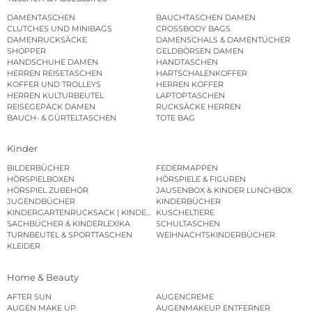
DAMENTASCHEN
BAUCHTASCHEN DAMEN
CLUTCHES UND MINIBAGS
CROSSBODY BAGS
DAMENRUCKSÄCKE
DAMENSCHALS & DAMENTÜCHER
SHOPPER
GELDBÖRSEN DAMEN
HANDSCHUHE DAMEN
HANDTASCHEN
HERREN REISETASCHEN
HARTSCHALENKOFFER
KOFFER UND TROLLEYS
HERREN KOFFER
HERREN KULTURBEUTEL
LAPTOPTASCHEN
REISEGEPÄCK DAMEN
RUCKSÄCKE HERREN
BAUCH- & GÜRTELTASCHEN
TOTE BAG
Kinder
BILDERBÜCHER
FEDERMAPPEN
HÖRSPIELBOXEN
HÖRSPIELE & FIGUREN
HÖRSPIEL ZUBEHÖR
JAUSENBOX & KINDER LUNCHBOX
JUGENDBÜCHER
KINDERBÜCHER
KINDERGARTENRUCKSACK | KINDERGARTENBEUTEL
KUSCHELTIERE
SACHBÜCHER & KINDERLEXIKA
SCHULTASCHEN
TURNBEUTEL & SPORTTASCHEN
WEIHNACHTSKINDERBÜCHER
KLEIDER
Home & Beauty
AFTER SUN
AUGENCREME
AUGEN MAKE UP
AUGENMAKEUP ENTFERNER