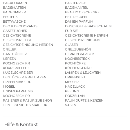
BACKFORMEN
BADTEPPICH
BADEMATTEN
BADEMÄNTEL
BADEZIMMER
BEAUTY GESCHENKE
BESTECK
BETTDECKEN
BETTWÄSCHE
DAMEN PARFUM
DEO & DEODORANTS
DUSCHGEL & BADESCHAUM
GÄSTETÜCHER
FÜR SIE
GESICHTSCREME
GESICHTSCREME HERREN
GESICHTSPFLEGE
GESICHTSREINIGUNG
GESICHTSREINIGUNG HERREN
GLÄSER
GRILLER
GRILLZUBEHÖR
HANDTÜCHER
HERREN PARFUM
KERZEN
KOCHBESTECK
KOCHGESCHIRR
KOCHTÖPFE
KÖRPERPFLEGE
KÜCHENGERÄTE
KUGELSCHREIBER
LAMPEN & LEUCHTEN
LEINTÜCHER & BETTLAKEN
LIPPENSTIFT
LIPPEN MAKE UP
MESSER
MÖBEL
NAGELLACK
UNISEX PARFUMS
PEELING
KOCHGESCHIRR
PORZELLAN
RASIERER & RASUR ZUBEHÖR
RAUMDÜFTE & KERZEN
TEINT | GESICHTS MAKE UP
VASEN
Hilfe & Kontakt