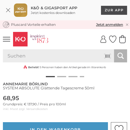
K&Ö & GIGASPORT APP
ZUR APP
Jetzt kostenlos downloaden
Pluscard Vorteile erhalten
KOSTENLOSER VERSAND* & RÜCKVERSAND
Jetzt anmelden
UNSERE APP
CLICK &
CLICK &
COLLECT
RESERVE
Nachhaltig
Beliebt!
5 Personen haben den Artikel gerade im Warenkorb
ANNEMARIE BÖRLIND
SYSTEM ABSOLUTE Glättende Tagescreme 50ml
68,95
Grundpreis: € 137,90 / Preis pro 100ml
inkl. Mwst zzgl.
Versandkosten
IN DEN WARENKORB