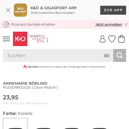
K&Ö & GIGASPORT APP
ZUR APP
Jetzt kostenlos downloaden
Pluscard Vorteile erhalten
KOSTENLOSER VERSAND* & RÜCKVERSAND
Jetzt anmelden
UNSERE APP
CLICK &
CLICK &
COLLECT
RESERVE
Nachhaltig
Beliebt!
6 Personen haben den Artikel gerade im Warenkorb
ANNEMARIE BÖRLIND
PUDERROUGE ( Glow Peach )
23,95
inkl. Mwst zzgl.
Versandkosten
Farbe:
Koralle