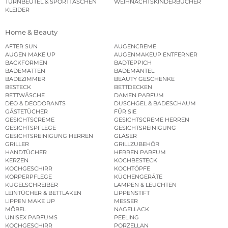
TURNBEUTEL & SPORTTASCHEN
WEIHNACHTSKINDERBÜCHER
KLEIDER
Home & Beauty
AFTER SUN
AUGENCREME
AUGEN MAKE UP
AUGENMAKEUP ENTFERNER
BACKFORMEN
BADTEPPICH
BADEMATTEN
BADEMÄNTEL
BADEZIMMER
BEAUTY GESCHENKE
BESTECK
BETTDECKEN
BETTWÄSCHE
DAMEN PARFUM
DEO & DEODORANTS
DUSCHGEL & BADESCHAUM
GÄSTETÜCHER
FÜR SIE
GESICHTSCREME
GESICHTSCREME HERREN
GESICHTSPFLEGE
GESICHTSREINIGUNG
GESICHTSREINIGUNG HERREN
GLÄSER
GRILLER
GRILLZUBEHÖR
HANDTÜCHER
HERREN PARFUM
KERZEN
KOCHBESTECK
KOCHGESCHIRR
KOCHTÖPFE
KÖRPERPFLEGE
KÜCHENGERÄTE
KUGELSCHREIBER
LAMPEN & LEUCHTEN
LEINTÜCHER & BETTLAKEN
LIPPENSTIFT
LIPPEN MAKE UP
MESSER
MÖBEL
NAGELLACK
UNISEX PARFUMS
PEELING
KOCHGESCHIRR
PORZELLAN