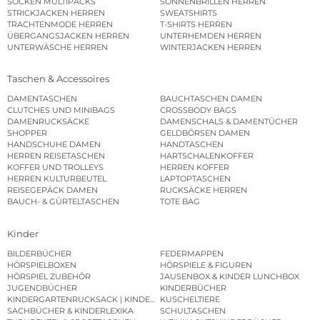
SOCKEN MULTIPACKS
SONNENBRILLEN HERREN
STRICKJACKEN HERREN
SWEATSHIRTS
TRACHTENMODE HERREN
T-SHIRTS HERREN
ÜBERGANGSJACKEN HERREN
UNTERHEMDEN HERREN
UNTERWÄSCHE HERREN
WINTERJACKEN HERREN
Taschen & Accessoires
DAMENTASCHEN
BAUCHTASCHEN DAMEN
CLUTCHES UND MINIBAGS
CROSSBODY BAGS
DAMENRUCKSÄCKE
DAMENSCHALS & DAMENTÜCHER
SHOPPER
GELDBÖRSEN DAMEN
HANDSCHUHE DAMEN
HANDTASCHEN
HERREN REISETASCHEN
HARTSCHALENKOFFER
KOFFER UND TROLLEYS
HERREN KOFFER
HERREN KULTURBEUTEL
LAPTOPTASCHEN
REISEGEPÄCK DAMEN
RUCKSÄCKE HERREN
BAUCH- & GÜRTELTASCHEN
TOTE BAG
Kinder
BILDERBÜCHER
FEDERMAPPEN
HÖRSPIELBOXEN
HÖRSPIELE & FIGUREN
HÖRSPIEL ZUBEHÖR
JAUSENBOX & KINDER LUNCHBOX
JUGENDBÜCHER
KINDERBÜCHER
KINDERGARTENRUCKSACK | KINDERGARTENBEUTEL
KUSCHELTIERE
SACHBÜCHER & KINDERLEXIKA
SCHULTASCHEN