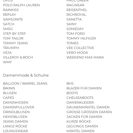
OPUS
PAUL GREEN
POLO RALPH LAUREN
RAGWEAR
RAINKISS
REISENTHEL
REPLAY
RICHROYAL
SAMSONITE
SANETTA
SATCH
SKINY
SMEG
SOMEDAY
STEP BY STEP
TOM FORD
TOM TAILOR
TOMMY HILFIGER
TOMMY JEANS
TONIES
TRIUMPH
VEE COLLECTIVE
VEJA
VERO MODA
VILLEROY & BOCH
WEEKEND MAX MARA
WMF
Damenmode & Schuhe
BALLOON / BARREL JEANS
BHS
BIKINIS
BLAZER FÜR DAMEN
BLUSEN
BOOTS
CAPES
CHELSEABOOTS
DAMENHOSEN
DAMENKLEIDER
DAMENPULLOVER
DAUNENMÄNTEL DAMEN
DIRNDLBLUSEN
GROSSE GRÖSSEN DAMEN
HEMDBLUSEN
JACKEN FÜR DAMEN
JEANS DAMEN
KURZE RÖCKE
LANGE RÖCKE
LEGGINGS DAMEN
LOUNGEWEAR
MÄNTEL DAMEN