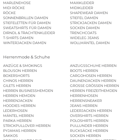
MARLENEHOSE
MAXIKLEIDER
MIDI RÖCKE
MIDIKLEIDER
RÖCKE
SHAPEWEAR DAMEN
SONNENBRILLEN DAMEN
STIEFEL DAMEN
STIEFELETTEN FÜR DAMEN
STRICKJACKEN DAMEN
SWEATSHIRTS FÜR DAMEN
SOCKEN DAMEN
DIRNDL & TRACHTENKLEIDER
TRENCHCOATS
T-SHIRTS DAMEN
WIDELEG JEANS
WINTERJACKEN DAMEN
WOLLMÄNTEL DAMEN
Herrenmode & Schuhe
ANZÜGE & SMOKINGS
ANZUGSSCHUHE HERREN
BLOUSON HERREN
BOOTS HERREN
BOXERSHORTS
CARGOHOSEN HERREN
CHINOS HERREN
DAUNENJACKEN HERREN
GILETS HERREN
GROSSE GRÖSSEN HERREN
HERREN BUSINESSHEMDEN
HERREN FREIZEITHEMDEN
HERREN HEMDEN
HERRENHOSEN
HERRENJACKEN
HERRENSNEAKER
HOODIES HERREN
JEANS HERREN
LEDERHOSEN
LEDERJACKEN HERREN
MÄNTEL HERREN
OVERSHIRTS HERREN
PARKA HERREN
POLOSHIRTS HERREN
STRICKPULLOVER HERREN
PULLUNDER HERREN
PYJAMAS HERREN
RUCKSÄCKE HERREN
SAKKOS
SOCKEN HERREN