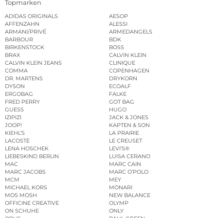
Topmarken
ADIDAS ORIGINALS
AESOP
AFFENZAHN
ALESSI
ARMANI/PRIVÉ
ARMEDANGELS
BARBOUR
BDK
BIRKENSTOCK
BOSS
BRAX
CALVIN KLEIN
CALVIN KLEIN JEANS
CLINIQUE
COMMA
COPENHAGEN
DR. MARTENS
DRYKORN
DYSON
ECOALF
ERGOBAG
FALKE
FRED PERRY
GOT BAG
GUESS
HUGO
IZIPIZI
JACK & JONES
JOOP!
KAPTEN & SON
KIEHL’S
LA PRAIRIE
LACOSTE
LE CREUSET
LENA HOSCHEK
LEVI’S®
LIEBESKIND BERLIN
LUISA CERANO
MAC
MARC CAIN
MARC JACOBS
MARC O’POLO
MCM
MEY
MICHAEL KORS
MONARI
MOS MOSH
NEW BALANCE
OFFICINE CREATIVE
OLYMP
ON SCHUHE
ONLY