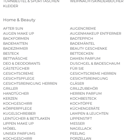
TURNBEUTEL & SPORTTASCHEN
WEIHNACHTSKINDERBÜCHER
KLEIDER
Home & Beauty
AFTER SUN
AUGENCREME
AUGEN MAKE UP
AUGENMAKEUP ENTFERNER
BACKFORMEN
BADTEPPICH
BADEMATTEN
BADEMÄNTEL
BADEZIMMER
BEAUTY GESCHENKE
BESTECK
BETTDECKEN
BETTWÄSCHE
DAMEN PARFUM
DEO & DEODORANTS
DUSCHGEL & BADESCHAUM
GÄSTETÜCHER
FÜR SIE
GESICHTSCREME
GESICHTSCREME HERREN
GESICHTSPFLEGE
GESICHTSREINIGUNG
GESICHTSREINIGUNG HERREN
GLÄSER
GRILLER
GRILLZUBEHÖR
HANDTÜCHER
HERREN PARFUM
KERZEN
KOCHBESTECK
KOCHGESCHIRR
KOCHTÖPFE
KÖRPERPFLEGE
KÜCHENGERÄTE
KUGELSCHREIBER
LAMPEN & LEUCHTEN
LEINTÜCHER & BETTLAKEN
LIPPENSTIFT
LIPPEN MAKE UP
MESSER
MÖBEL
NAGELLACK
UNISEX PARFUMS
PEELING
KOCHGESCHIRR
PORZELLAN