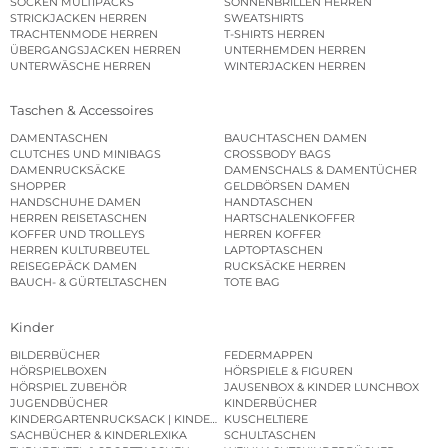
SOCKEN MULTIPACKS
SONNENBRILLEN HERREN
STRICKJACKEN HERREN
SWEATSHIRTS
TRACHTENMODE HERREN
T-SHIRTS HERREN
ÜBERGANGSJACKEN HERREN
UNTERHEMDEN HERREN
UNTERWÄSCHE HERREN
WINTERJACKEN HERREN
Taschen & Accessoires
DAMENTASCHEN
BAUCHTASCHEN DAMEN
CLUTCHES UND MINIBAGS
CROSSBODY BAGS
DAMENRUCKSÄCKE
DAMENSCHALS & DAMENTÜCHER
SHOPPER
GELDBÖRSEN DAMEN
HANDSCHUHE DAMEN
HANDTASCHEN
HERREN REISETASCHEN
HARTSCHALENKOFFER
KOFFER UND TROLLEYS
HERREN KOFFER
HERREN KULTURBEUTEL
LAPTOPTASCHEN
REISEGEPÄCK DAMEN
RUCKSÄCKE HERREN
BAUCH- & GÜRTELTASCHEN
TOTE BAG
Kinder
BILDERBÜCHER
FEDERMAPPEN
HÖRSPIELBOXEN
HÖRSPIELE & FIGUREN
HÖRSPIEL ZUBEHÖR
JAUSENBOX & KINDER LUNCHBOX
JUGENDBÜCHER
KINDERBÜCHER
KINDERGARTENRUCKSACK | KINDERGARTENBEUTEL
KUSCHELTIERE
SACHBÜCHER & KINDERLEXIKA
SCHULTASCHEN