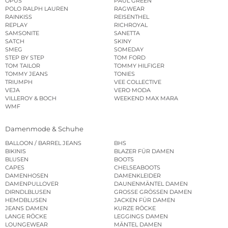
OPUS
PAUL GREEN
POLO RALPH LAUREN
RAGWEAR
RAINKISS
REISENTHEL
REPLAY
RICHROYAL
SAMSONITE
SANETTA
SATCH
SKINY
SMEG
SOMEDAY
STEP BY STEP
TOM FORD
TOM TAILOR
TOMMY HILFIGER
TOMMY JEANS
TONIES
TRIUMPH
VEE COLLECTIVE
VEJA
VERO MODA
VILLEROY & BOCH
WEEKEND MAX MARA
WMF
Damenmode & Schuhe
BALLOON / BARREL JEANS
BHS
BIKINIS
BLAZER FÜR DAMEN
BLUSEN
BOOTS
CAPES
CHELSEABOOTS
DAMENHOSEN
DAMENKLEIDER
DAMENPULLOVER
DAUNENMÄNTEL DAMEN
DIRNDLBLUSEN
GROSSE GRÖSSEN DAMEN
HEMDBLUSEN
JACKEN FÜR DAMEN
JEANS DAMEN
KURZE RÖCKE
LANGE RÖCKE
LEGGINGS DAMEN
LOUNGEWEAR
MÄNTEL DAMEN