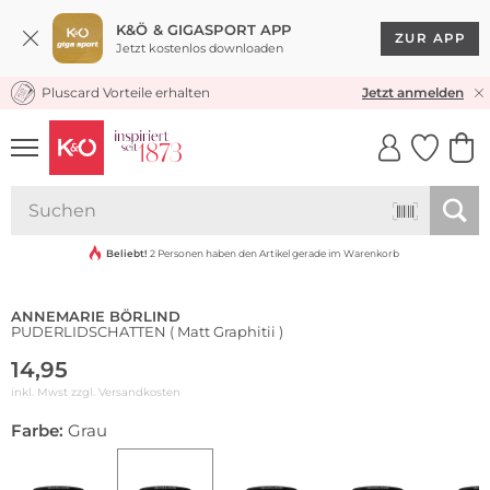
K&Ö & GIGASPORT APP
ZUR APP
Jetzt kostenlos downloaden
Pluscard Vorteile erhalten
KOSTENLOSER VERSAND* & RÜCKVERSAND
Jetzt anmelden
UNSERE APP
CLICK &
CLICK &
COLLECT
RESERVE
Nachhaltig
Beliebt!
2 Personen haben den Artikel gerade im Warenkorb
ANNEMARIE BÖRLIND
PUDERLIDSCHATTEN ( Matt Graphitii )
14,95
inkl. Mwst zzgl.
Versandkosten
Farbe:
Grau