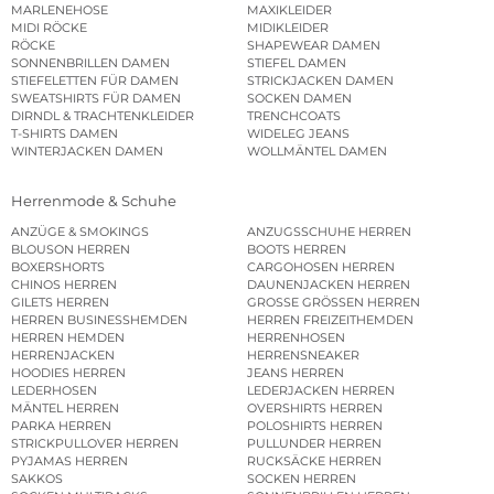
MARLENEHOSE
MAXIKLEIDER
MIDI RÖCKE
MIDIKLEIDER
RÖCKE
SHAPEWEAR DAMEN
SONNENBRILLEN DAMEN
STIEFEL DAMEN
STIEFELETTEN FÜR DAMEN
STRICKJACKEN DAMEN
SWEATSHIRTS FÜR DAMEN
SOCKEN DAMEN
DIRNDL & TRACHTENKLEIDER
TRENCHCOATS
T-SHIRTS DAMEN
WIDELEG JEANS
WINTERJACKEN DAMEN
WOLLMÄNTEL DAMEN
Herrenmode & Schuhe
ANZÜGE & SMOKINGS
ANZUGSSCHUHE HERREN
BLOUSON HERREN
BOOTS HERREN
BOXERSHORTS
CARGOHOSEN HERREN
CHINOS HERREN
DAUNENJACKEN HERREN
GILETS HERREN
GROSSE GRÖSSEN HERREN
HERREN BUSINESSHEMDEN
HERREN FREIZEITHEMDEN
HERREN HEMDEN
HERRENHOSEN
HERRENJACKEN
HERRENSNEAKER
HOODIES HERREN
JEANS HERREN
LEDERHOSEN
LEDERJACKEN HERREN
MÄNTEL HERREN
OVERSHIRTS HERREN
PARKA HERREN
POLOSHIRTS HERREN
STRICKPULLOVER HERREN
PULLUNDER HERREN
PYJAMAS HERREN
RUCKSÄCKE HERREN
SAKKOS
SOCKEN HERREN