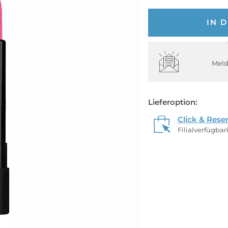
IN 
Meld
Lieferoption:
Click & Rese
Filialverfügba