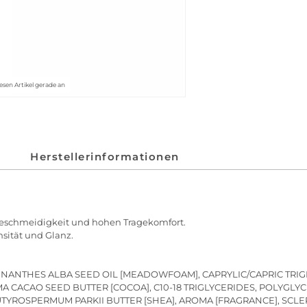
esen Artikel gerade an
Herstellerinformationen
Geschmeidigkeit und hohen Tragekomfort.
sität und Glanz.
LIMNANTHES ALBA SEED OIL [MEADOWFOAM], CAPRYLIC/CAPRIC TRI
A CACAO SEED BUTTER [COCOA], C10-18 TRIGLYCERIDES, POLYGLYC
UTYROSPERMUM PARKII BUTTER [SHEA], AROMA [FRAGRANCE], SCLE