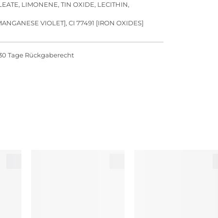
ATE, LIMONENE, TIN OXIDE, LECITHIN,
42 [MANGANESE VIOLET], CI 77491 [IRON OXIDES]
30 Tage Rückgaberecht