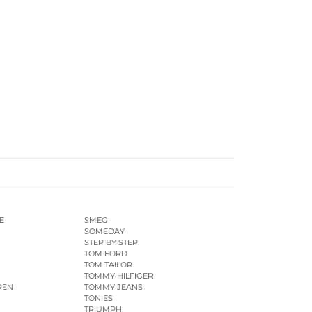
E
SMEG
SOMEDAY
STEP BY STEP
TOM FORD
TOM TAILOR
TOMMY HILFIGER
REN
TOMMY JEANS
TONIES
TRIUMPH