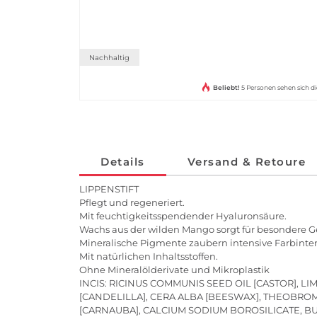
Nachhaltig
Beliebt!
5 Personen sehen sich di
Details
Versand & Retoure
LIPPENSTIFT
Pflegt und regeneriert.
Mit feuchtigkeitsspendender Hyaluronsäure.
Wachs aus der wilden Mango sorgt für besondere 
Mineralische Pigmente zaubern intensive Farbinten
Mit natürlichen Inhaltsstoffen.
Ohne Mineralölderivate und Mikroplastik
INCIS: RICINUS COMMUNIS SEED OIL [CASTOR], 
[CANDELILLA], CERA ALBA [BEESWAX], THEOBROM
[CARNAUBA], CALCIUM SODIUM BOROSILICATE, B