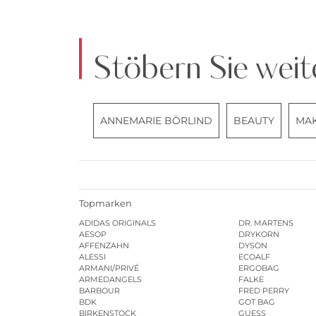
Stöbern Sie weit
ANNEMARIE BÖRLIND
BEAUTY
MA
Topmarken
ADIDAS ORIGINALS
DR. MARTENS
AESOP
DRYKORN
AFFENZAHN
DYSON
ALESSI
ECOALF
ARMANI/PRIVÉ
ERGOBAG
ARMEDANGELS
FALKE
BARBOUR
FRED PERRY
BDK
GOT BAG
BIRKENSTOCK
GUESS