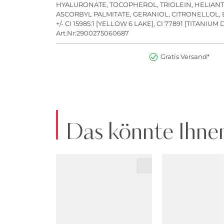
HYALURONATE, TOCOPHEROL, TRIOLEIN, HELIANTH
ASCORBYL PALMITATE, GERANIOL, CITRONELLOL, 
+/- CI 15985:1 [YELLOW 6 LAKE], CI 77891 [TITANIUM
Art.Nr:2900275060687
Gratis Versand*
Das könnte Ihnen