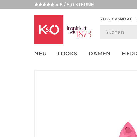
★★★★★ 4,8 / 5,0 STERNE
ZU GIGASPORT
FASHION-
UNSERE APP
CLICK &
CLICK &
TRENDS
COLLECT
RESERVE
NEU
LOOKS
DAMEN
HER