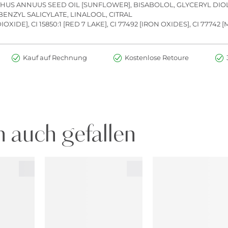
US ANNUUS SEED OIL [SUNFLOWER], BISABOLOL, GLYCERYL DIOLE
BENZYL SALICYLATE, LINALOOL, CITRAL
 DIOXIDE], CI 15850:1 [RED 7 LAKE], CI 77492 [IRON OXIDES], CI 777
Kauf auf Rechnung
Kostenlose Retoure
 auch gefallen