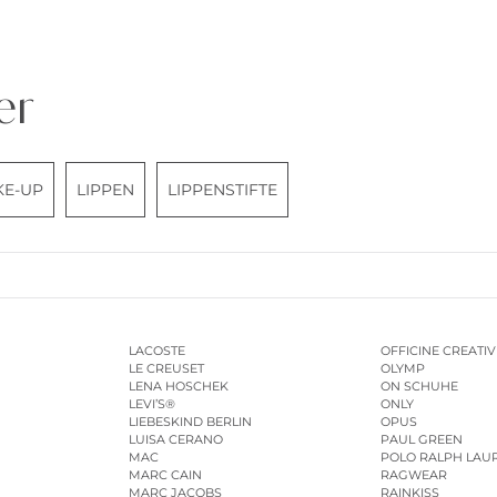
er
KE-UP
LIPPEN
LIPPENSTIFTE
LACOSTE
OFFICINE CREATIV
LE CREUSET
OLYMP
LENA HOSCHEK
ON SCHUHE
LEVI’S®
ONLY
LIEBESKIND BERLIN
OPUS
LUISA CERANO
PAUL GREEN
MAC
POLO RALPH LAU
MARC CAIN
RAGWEAR
MARC JACOBS
RAINKISS