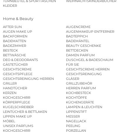
TURNBEUTEL & SPORTTASCHEN
WEIHNACHTSKINDERBÜCHER
KLEIDER
Home & Beauty
AFTER SUN
AUGENCREME
AUGEN MAKE UP
AUGENMAKEUP ENTFERNER
BACKFORMEN
BADTEPPICH
BADEMATTEN
BADEMÄNTEL
BADEZIMMER
BEAUTY GESCHENKE
BESTECK
BETTDECKEN
BETTWÄSCHE
DAMEN PARFUM
DEO & DEODORANTS
DUSCHGEL & BADESCHAUM
GÄSTETÜCHER
FÜR SIE
GESICHTSCREME
GESICHTSCREME HERREN
GESICHTSPFLEGE
GESICHTSREINIGUNG
GESICHTSREINIGUNG HERREN
GLÄSER
GRILLER
GRILLZUBEHÖR
HANDTÜCHER
HERREN PARFUM
KERZEN
KOCHBESTECK
KOCHGESCHIRR
KOCHTÖPFE
KÖRPERPFLEGE
KÜCHENGERÄTE
KUGELSCHREIBER
LAMPEN & LEUCHTEN
LEINTÜCHER & BETTLAKEN
LIPPENSTIFT
LIPPEN MAKE UP
MESSER
MÖBEL
NAGELLACK
UNISEX PARFUMS
PEELING
KOCHGESCHIRR
PORZELLAN