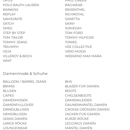
OPUS
PAUL GREEN
POLO RALPH LAUREN
RAGWEAR
RAINKISS
REISENTHEL
REPLAY
RICHROYAL
SAMSONITE
SANETTA
SATCH
SKINY
SMEG
SOMEDAY
STEP BY STEP
TOM FORD
TOM TAILOR
TOMMY HILFIGER
TOMMY JEANS
TONIES
TRIUMPH
VEE COLLECTIVE
VEJA
VERO MODA
VILLEROY & BOCH
WEEKEND MAX MARA
WMF
Damenmode & Schuhe
BALLOON / BARREL JEANS
BHS
BIKINIS
BLAZER FÜR DAMEN
BLUSEN
BOOTS
CAPES
CHELSEABOOTS
DAMENHOSEN
DAMENKLEIDER
DAMENPULLOVER
DAUNENMÄNTEL DAMEN
DIRNDLBLUSEN
GROSSE GRÖSSEN DAMEN
HEMDBLUSEN
JACKEN FÜR DAMEN
JEANS DAMEN
KURZE RÖCKE
LANGE RÖCKE
LEGGINGS DAMEN
LOUNGEWEAR
MÄNTEL DAMEN