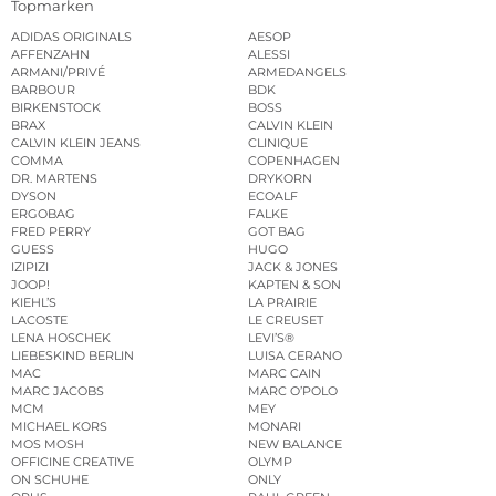
Topmarken
ADIDAS ORIGINALS
AESOP
AFFENZAHN
ALESSI
ARMANI/PRIVÉ
ARMEDANGELS
BARBOUR
BDK
BIRKENSTOCK
BOSS
BRAX
CALVIN KLEIN
CALVIN KLEIN JEANS
CLINIQUE
COMMA
COPENHAGEN
DR. MARTENS
DRYKORN
DYSON
ECOALF
ERGOBAG
FALKE
FRED PERRY
GOT BAG
GUESS
HUGO
IZIPIZI
JACK & JONES
JOOP!
KAPTEN & SON
KIEHL’S
LA PRAIRIE
LACOSTE
LE CREUSET
LENA HOSCHEK
LEVI’S®
LIEBESKIND BERLIN
LUISA CERANO
MAC
MARC CAIN
MARC JACOBS
MARC O’POLO
MCM
MEY
MICHAEL KORS
MONARI
MOS MOSH
NEW BALANCE
OFFICINE CREATIVE
OLYMP
ON SCHUHE
ONLY