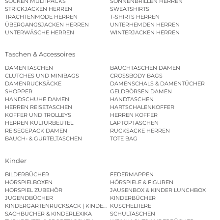
SOCKEN MULTIPACKS
SONNENBRILLEN HERREN
STRICKJACKEN HERREN
SWEATSHIRTS
TRACHTENMODE HERREN
T-SHIRTS HERREN
ÜBERGANGSJACKEN HERREN
UNTERHEMDEN HERREN
UNTERWÄSCHE HERREN
WINTERJACKEN HERREN
Taschen & Accessoires
DAMENTASCHEN
BAUCHTASCHEN DAMEN
CLUTCHES UND MINIBAGS
CROSSBODY BAGS
DAMENRUCKSÄCKE
DAMENSCHALS & DAMENTÜCHER
SHOPPER
GELDBÖRSEN DAMEN
HANDSCHUHE DAMEN
HANDTASCHEN
HERREN REISETASCHEN
HARTSCHALENKOFFER
KOFFER UND TROLLEYS
HERREN KOFFER
HERREN KULTURBEUTEL
LAPTOPTASCHEN
REISEGEPÄCK DAMEN
RUCKSÄCKE HERREN
BAUCH- & GÜRTELTASCHEN
TOTE BAG
Kinder
BILDERBÜCHER
FEDERMAPPEN
HÖRSPIELBOXEN
HÖRSPIELE & FIGUREN
HÖRSPIEL ZUBEHÖR
JAUSENBOX & KINDER LUNCHBOX
JUGENDBÜCHER
KINDERBÜCHER
KINDERGARTENRUCKSACK | KINDERGARTENBEUTEL
KUSCHELTIERE
SACHBÜCHER & KINDERLEXIKA
SCHULTASCHEN