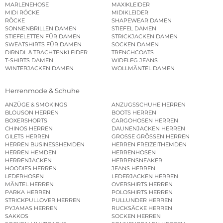
MARLENEHOSE
MAXIKLEIDER
MIDI RÖCKE
MIDIKLEIDER
RÖCKE
SHAPEWEAR DAMEN
SONNENBRILLEN DAMEN
STIEFEL DAMEN
STIEFELETTEN FÜR DAMEN
STRICKJACKEN DAMEN
SWEATSHIRTS FÜR DAMEN
SOCKEN DAMEN
DIRNDL & TRACHTENKLEIDER
TRENCHCOATS
T-SHIRTS DAMEN
WIDELEG JEANS
WINTERJACKEN DAMEN
WOLLMÄNTEL DAMEN
Herrenmode & Schuhe
ANZÜGE & SMOKINGS
ANZUGSSCHUHE HERREN
BLOUSON HERREN
BOOTS HERREN
BOXERSHORTS
CARGOHOSEN HERREN
CHINOS HERREN
DAUNENJACKEN HERREN
GILETS HERREN
GROSSE GRÖSSEN HERREN
HERREN BUSINESSHEMDEN
HERREN FREIZEITHEMDEN
HERREN HEMDEN
HERRENHOSEN
HERRENJACKEN
HERRENSNEAKER
HOODIES HERREN
JEANS HERREN
LEDERHOSEN
LEDERJACKEN HERREN
MÄNTEL HERREN
OVERSHIRTS HERREN
PARKA HERREN
POLOSHIRTS HERREN
STRICKPULLOVER HERREN
PULLUNDER HERREN
PYJAMAS HERREN
RUCKSÄCKE HERREN
SAKKOS
SOCKEN HERREN