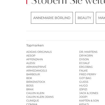
Stöbern Sie weit
ANNEMARIE BÖRLIND
BEAUTY
MA
Topmarken
ADIDAS ORIGINALS
DR. MARTENS
AESOP
DRYKORN
AFFENZAHN
DYSON
ALESSI
ECOALF
ARMANI/PRIVÉ
ERGOBAG
ARMEDANGELS
FALKE
BARBOUR
FRED PERRY
BDK
GOT BAG
BIRKENSTOCK
GUESS
BOSS
HUGO
BRAX
IZIPIZI
CALVIN KLEIN
JACK & JONES
CALVIN KLEIN JEANS
JOOP!
CLINIQUE
KAPTEN & SON
COMMA
KIEHL’S