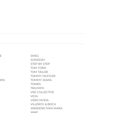
E
SMEG
SOMEDAY
STEP BY STEP
TOM FORD
TOM TAILOR
TOMMY HILFIGER
REN
TOMMY JEANS
TONIES
TRIUMPH
VEE COLLECTIVE
VEJA
VERO MODA
VILLEROY & BOCH
WEEKEND MAX MARA
WMF