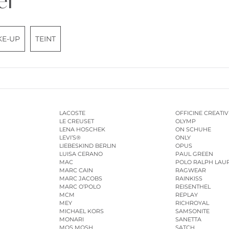
er
KE-UP
TEINT
LACOSTE
OFFICINE CREATIV
LE CREUSET
OLYMP
LENA HOSCHEK
ON SCHUHE
LEVI’S®
ONLY
LIEBESKIND BERLIN
OPUS
LUISA CERANO
PAUL GREEN
MAC
POLO RALPH LAU
MARC CAIN
RAGWEAR
MARC JACOBS
RAINKISS
MARC O’POLO
REISENTHEL
MCM
REPLAY
MEY
RICHROYAL
MICHAEL KORS
SAMSONITE
MONARI
SANETTA
MOS MOSH
SATCH