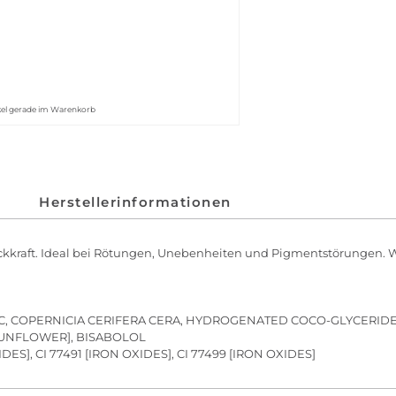
kel gerade im Warenkorb
Herstellerinformationen
kkraft. Ideal bei Rötungen, Unebenheiten und Pigmentstörungen. W
, COPERNICIA CERIFERA CERA, HYDROGENATED COCO-GLYCERIDES, 
SUNFLOWER], BISABOLOL
XIDES], CI 77491 [IRON OXIDES], CI 77499 [IRON OXIDES]