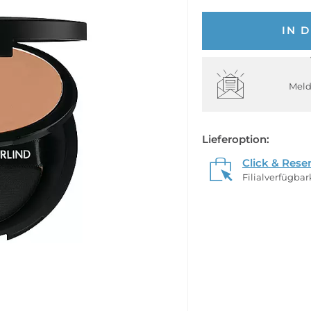
IN 
Meld
Lieferoption:
Click & Rese
Filialverfügba