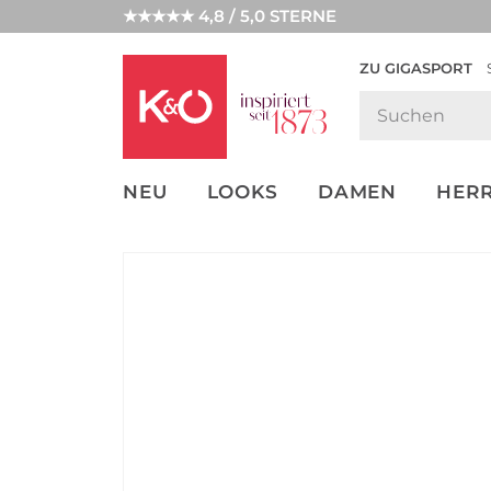
★★★★★ 4,8 / 5,0 STERNE
ZU GIGASPORT
FASHION-
UNSERE APP
CLICK &
CLICK &
TRENDS
COLLECT
RESERVE
NEU
LOOKS
DAMEN
HER