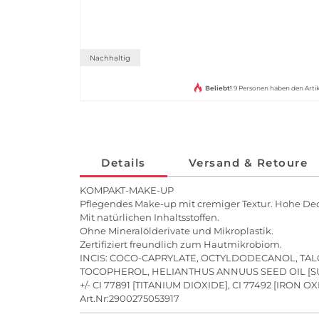
Nachhaltig
Beliebt!
9 Personen haben den Arti
Details
Versand & Retoure
KOMPAKT-MAKE-UP
Pflegendes Make-up mit cremiger Textur. Hohe Dec
Mit natürlichen Inhaltsstoffen.
Ohne Mineralölderivate und Mikroplastik.
Zertifiziert freundlich zum Hautmikrobiom.
INCIS: COCO-CAPRYLATE, OCTYLDODECANOL, TALC
TOCOPHEROL, HELIANTHUS ANNUUS SEED OIL [
+/- CI 77891 [TITANIUM DIOXIDE], CI 77492 [IRON O
Art.Nr:2900275053917