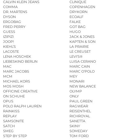
CALVIN KLEIN JEANS
CLINIQUE
COMMA
COPENHAGEN
DR. MARTENS
DRYKORN
DYSON
ECOALF
ERGOBAG
FALKE
FRED PERRY
GOT BAG
GUESS
HUGO
IZIPIZI
JACK & JONES
JOOP!
KAPTEN & SON
KIEHL’S
LA PRAIRIE
LACOSTE
LE CREUSET
LENA HOSCHEK
LEVI’S®
LIEBESKIND BERLIN
LUISA CERANO
MAC
MARC CAIN
MARC JACOBS
MARC O’POLO
MCM
MEY
MICHAEL KORS
MONARI
MOS MOSH
NEW BALANCE
OFFICINE CREATIVE
OLYMP
ON SCHUHE
ONLY
OPUS
PAUL GREEN
POLO RALPH LAUREN
RAGWEAR
RAINKISS
REISENTHEL
REPLAY
RICHROYAL
SAMSONITE
SANETTA
SATCH
SKINY
SMEG
SOMEDAY
STEP BY STEP
TOM FORD