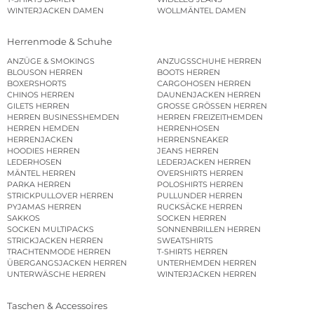
WINTERJACKEN DAMEN
WOLLMÄNTEL DAMEN
Herrenmode & Schuhe
ANZÜGE & SMOKINGS
ANZUGSSCHUHE HERREN
BLOUSON HERREN
BOOTS HERREN
BOXERSHORTS
CARGOHOSEN HERREN
CHINOS HERREN
DAUNENJACKEN HERREN
GILETS HERREN
GROSSE GRÖSSEN HERREN
HERREN BUSINESSHEMDEN
HERREN FREIZEITHEMDEN
HERREN HEMDEN
HERRENHOSEN
HERRENJACKEN
HERRENSNEAKER
HOODIES HERREN
JEANS HERREN
LEDERHOSEN
LEDERJACKEN HERREN
MÄNTEL HERREN
OVERSHIRTS HERREN
PARKA HERREN
POLOSHIRTS HERREN
STRICKPULLOVER HERREN
PULLUNDER HERREN
PYJAMAS HERREN
RUCKSÄCKE HERREN
SAKKOS
SOCKEN HERREN
SOCKEN MULTIPACKS
SONNENBRILLEN HERREN
STRICKJACKEN HERREN
SWEATSHIRTS
TRACHTENMODE HERREN
T-SHIRTS HERREN
ÜBERGANGSJACKEN HERREN
UNTERHEMDEN HERREN
UNTERWÄSCHE HERREN
WINTERJACKEN HERREN
Taschen & Accessoires