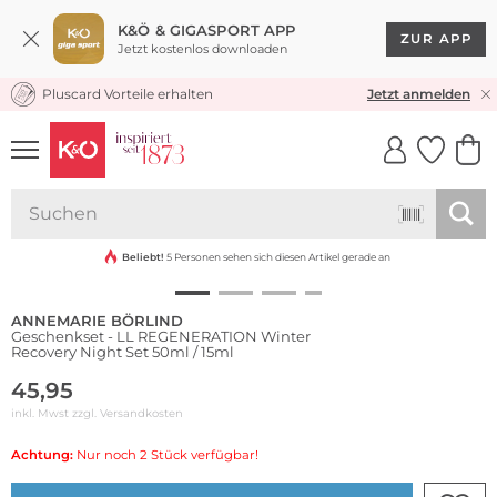
K&Ö & GIGASPORT APP
ZUR APP
Jetzt kostenlos downloaden
Pluscard Vorteile erhalten
KOSTENLOSER VERSAND* & RÜCKVERSAND
Jetzt anmelden
UNSERE APP
CLICK &
CLICK &
COLLECT
RESERVE
Nachhaltig
Beliebt!
5 Personen sehen sich diesen Artikel gerade an
ANNEMARIE BÖRLIND
Geschenkset - LL REGENERATION Winter
Recovery Night Set 50ml / 15ml
45,95
inkl. Mwst zzgl.
Versandkosten
Achtung:
Nur noch 2 Stück verfügbar!