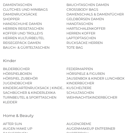
DAMENTASCHEN
BAUCHTASCHEN DAMEN
CLUTCHES UND MINIBAGS
CROSSBODY BAGS
DAMENRUCKSÄCKE
DAMENSCHALS & DAMENTÜCHER
SHOPPER
GELDBÖRSEN DAMEN
HANDSCHUHE DAMEN
HANDTASCHEN
HERREN REISETASCHEN
HARTSCHALENKOFFER
KOFFER UND TROLLEYS
HERREN KOFFER
HERREN KULTURBEUTEL
LAPTOPTASCHEN
REISEGEPÄCK DAMEN
RUCKSÄCKE HERREN
BAUCH- & GÜRTELTASCHEN
TOTE BAG
Kinder
BILDERBÜCHER
FEDERMAPPEN
HÖRSPIELBOXEN
HÖRSPIELE & FIGUREN
HÖRSPIEL ZUBEHÖR
JAUSENBOX & KINDER LUNCHBOX
JUGENDBÜCHER
KINDERBÜCHER
KINDERGARTENRUCKSACK | KINDERGARTENBEUTEL
KUSCHELTIERE
SACHBÜCHER & KINDERLEXIKA
SCHULTASCHEN
TURNBEUTEL & SPORTTASCHEN
WEIHNACHTSKINDERBÜCHER
KLEIDER
Home & Beauty
AFTER SUN
AUGENCREME
AUGEN MAKE UP
AUGENMAKEUP ENTFERNER