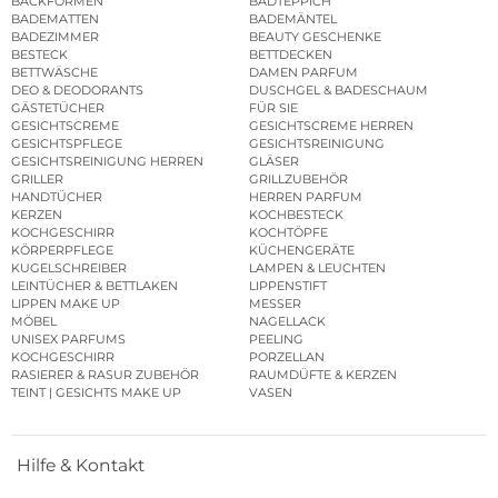
BACKFORMEN
BADTEPPICH
BADEMATTEN
BADEMÄNTEL
BADEZIMMER
BEAUTY GESCHENKE
BESTECK
BETTDECKEN
BETTWÄSCHE
DAMEN PARFUM
DEO & DEODORANTS
DUSCHGEL & BADESCHAUM
GÄSTETÜCHER
FÜR SIE
GESICHTSCREME
GESICHTSCREME HERREN
GESICHTSPFLEGE
GESICHTSREINIGUNG
GESICHTSREINIGUNG HERREN
GLÄSER
GRILLER
GRILLZUBEHÖR
HANDTÜCHER
HERREN PARFUM
KERZEN
KOCHBESTECK
KOCHGESCHIRR
KOCHTÖPFE
KÖRPERPFLEGE
KÜCHENGERÄTE
KUGELSCHREIBER
LAMPEN & LEUCHTEN
LEINTÜCHER & BETTLAKEN
LIPPENSTIFT
LIPPEN MAKE UP
MESSER
MÖBEL
NAGELLACK
UNISEX PARFUMS
PEELING
KOCHGESCHIRR
PORZELLAN
RASIERER & RASUR ZUBEHÖR
RAUMDÜFTE & KERZEN
TEINT | GESICHTS MAKE UP
VASEN
Hilfe & Kontakt