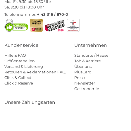
Mo.–Fr. 9:30 bis 18:30 Uhr
Sa. 9:30 bis 18:00 Uhr
Telefonnummer:
+ 43 316 / 870-0
Kundenservice
Unternehmen
Hilfe & FAQ
Standorte / Häuser
Größentabellen
Job & Karriere
Versand & Lieferung
Über uns
Retouren & Reklamationen FAQ
PlusCard
Click & Collect
Presse
Click & Reserve
Newsletter
Gastronomie
Unsere Zahlungsarten
Klarna
Paypal
Mastercard
Visa
Diners
Eps
Shop
Applepay
Amazon