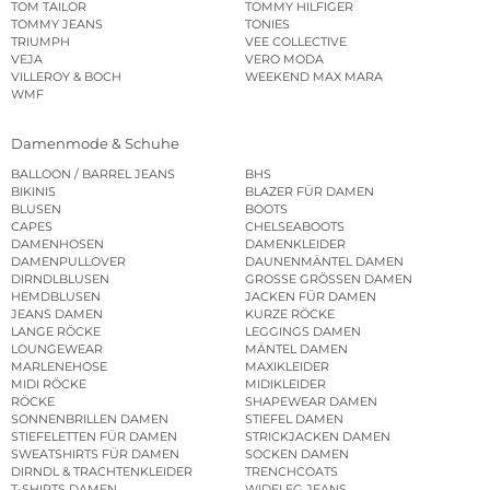
TOM TAILOR
TOMMY HILFIGER
TOMMY JEANS
TONIES
TRIUMPH
VEE COLLECTIVE
VEJA
VERO MODA
VILLEROY & BOCH
WEEKEND MAX MARA
WMF
Damenmode & Schuhe
BALLOON / BARREL JEANS
BHS
BIKINIS
BLAZER FÜR DAMEN
BLUSEN
BOOTS
CAPES
CHELSEABOOTS
DAMENHOSEN
DAMENKLEIDER
DAMENPULLOVER
DAUNENMÄNTEL DAMEN
DIRNDLBLUSEN
GROSSE GRÖSSEN DAMEN
HEMDBLUSEN
JACKEN FÜR DAMEN
JEANS DAMEN
KURZE RÖCKE
LANGE RÖCKE
LEGGINGS DAMEN
LOUNGEWEAR
MÄNTEL DAMEN
MARLENEHOSE
MAXIKLEIDER
MIDI RÖCKE
MIDIKLEIDER
RÖCKE
SHAPEWEAR DAMEN
SONNENBRILLEN DAMEN
STIEFEL DAMEN
STIEFELETTEN FÜR DAMEN
STRICKJACKEN DAMEN
SWEATSHIRTS FÜR DAMEN
SOCKEN DAMEN
DIRNDL & TRACHTENKLEIDER
TRENCHCOATS
T-SHIRTS DAMEN
WIDELEG JEANS