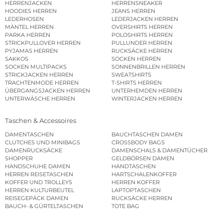
HERRENJACKEN
HERRENSNEAKER
HOODIES HERREN
JEANS HERREN
LEDERHOSEN
LEDERJACKEN HERREN
MÄNTEL HERREN
OVERSHIRTS HERREN
PARKA HERREN
POLOSHIRTS HERREN
STRICKPULLOVER HERREN
PULLUNDER HERREN
PYJAMAS HERREN
RUCKSÄCKE HERREN
SAKKOS
SOCKEN HERREN
SOCKEN MULTIPACKS
SONNENBRILLEN HERREN
STRICKJACKEN HERREN
SWEATSHIRTS
TRACHTENMODE HERREN
T-SHIRTS HERREN
ÜBERGANGSJACKEN HERREN
UNTERHEMDEN HERREN
UNTERWÄSCHE HERREN
WINTERJACKEN HERREN
Taschen & Accessoires
DAMENTASCHEN
BAUCHTASCHEN DAMEN
CLUTCHES UND MINIBAGS
CROSSBODY BAGS
DAMENRUCKSÄCKE
DAMENSCHALS & DAMENTÜCHER
SHOPPER
GELDBÖRSEN DAMEN
HANDSCHUHE DAMEN
HANDTASCHEN
HERREN REISETASCHEN
HARTSCHALENKOFFER
KOFFER UND TROLLEYS
HERREN KOFFER
HERREN KULTURBEUTEL
LAPTOPTASCHEN
REISEGEPÄCK DAMEN
RUCKSÄCKE HERREN
BAUCH- & GÜRTELTASCHEN
TOTE BAG