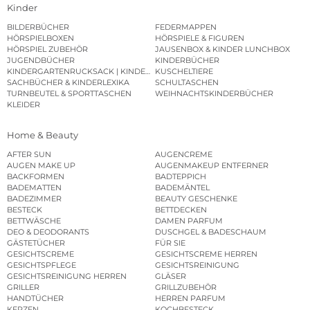
Kinder
BILDERBÜCHER
FEDERMAPPEN
HÖRSPIELBOXEN
HÖRSPIELE & FIGUREN
HÖRSPIEL ZUBEHÖR
JAUSENBOX & KINDER LUNCHBOX
JUGENDBÜCHER
KINDERBÜCHER
KINDERGARTENRUCKSACK | KINDERGARTENBEUTEL
KUSCHELTIERE
SACHBÜCHER & KINDERLEXIKA
SCHULTASCHEN
TURNBEUTEL & SPORTTASCHEN
WEIHNACHTSKINDERBÜCHER
KLEIDER
Home & Beauty
AFTER SUN
AUGENCREME
AUGEN MAKE UP
AUGENMAKEUP ENTFERNER
BACKFORMEN
BADTEPPICH
BADEMATTEN
BADEMÄNTEL
BADEZIMMER
BEAUTY GESCHENKE
BESTECK
BETTDECKEN
BETTWÄSCHE
DAMEN PARFUM
DEO & DEODORANTS
DUSCHGEL & BADESCHAUM
GÄSTETÜCHER
FÜR SIE
GESICHTSCREME
GESICHTSCREME HERREN
GESICHTSPFLEGE
GESICHTSREINIGUNG
GESICHTSREINIGUNG HERREN
GLÄSER
GRILLER
GRILLZUBEHÖR
HANDTÜCHER
HERREN PARFUM
KERZEN
KOCHBESTECK