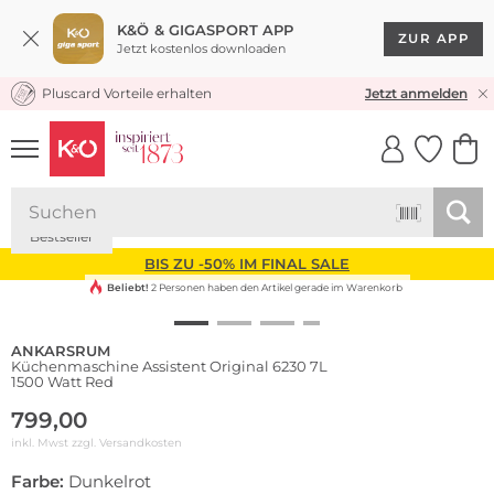
K&Ö & GIGASPORT APP
ZUR APP
Jetzt kostenlos downloaden
Pluscard Vorteile erhalten
KOSTENLOSER VERSAND* & RÜCKVERSAND
Jetzt anmelden
UNSERE APP
CLICK &
CLICK &
COLLECT
RESERVE
Bestseller
BIS ZU -50% IM FINAL SALE
Beliebt!
2 Personen haben den Artikel gerade im Warenkorb
ANKARSRUM
Küchenmaschine Assistent Original 6230 7L
1500 Watt Red
799,00
inkl. Mwst zzgl.
Versandkosten
Farbe:
Dunkelrot