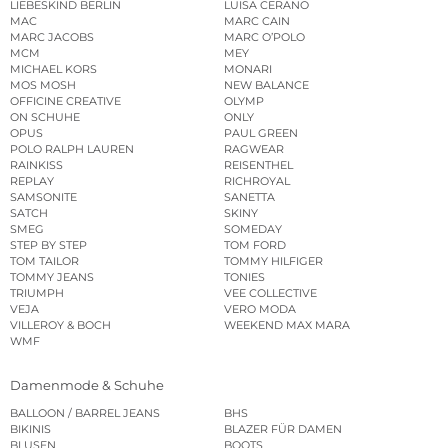
LIEBESKIND BERLIN
LUISA CERANO
MAC
MARC CAIN
MARC JACOBS
MARC O’POLO
MCM
MEY
MICHAEL KORS
MONARI
MOS MOSH
NEW BALANCE
OFFICINE CREATIVE
OLYMP
ON SCHUHE
ONLY
OPUS
PAUL GREEN
POLO RALPH LAUREN
RAGWEAR
RAINKISS
REISENTHEL
REPLAY
RICHROYAL
SAMSONITE
SANETTA
SATCH
SKINY
SMEG
SOMEDAY
STEP BY STEP
TOM FORD
TOM TAILOR
TOMMY HILFIGER
TOMMY JEANS
TONIES
TRIUMPH
VEE COLLECTIVE
VEJA
VERO MODA
VILLEROY & BOCH
WEEKEND MAX MARA
WMF
Damenmode & Schuhe
BALLOON / BARREL JEANS
BHS
BIKINIS
BLAZER FÜR DAMEN
BLUSEN
BOOTS