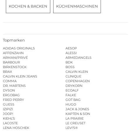
KOCHEN & BACKEN
KÜCHENMASCHINEN
Topmarken
ADIDAS ORIGINALS
AESOP
AFFENZAHN
ALESSI
ARMANI/PRIVÉ
ARMEDANGELS
BARBOUR
BDK
BIRKENSTOCK
BOSS
BRAX
CALVIN KLEIN
CALVIN KLEIN JEANS
CLINIQUE
COMMA
COPENHAGEN
DR. MARTENS
DRYKORN
DYSON
ECOALF
ERGOBAG
FALKE
FRED PERRY
GOT BAG
GUESS
HUGO
IZIPIZI
JACK & JONES
JOOP!
KAPTEN & SON
KIEHL’S
LA PRAIRIE
LACOSTE
LE CREUSET
LENA HOSCHEK
LEVI’S®