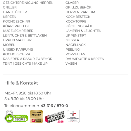
GESICHTSREINIGUNG HERREN
GLÄSER
GRILLER
GRILLZUBEHÖR
HANDTÜCHER
HERREN PARFUM
KERZEN
KOCHBESTECK
KOCHGESCHIRR
KOCHTÖPFE
KÖRPERPFLEGE
KÜCHENGERÄTE
KUGELSCHREIBER
LAMPEN & LEUCHTEN
LEINTÜCHER & BETTLAKEN
LIPPENSTIFT
LIPPEN MAKE UP
MESSER
MÖBEL
NAGELLACK
UNISEX PARFUMS
PEELING
KOCHGESCHIRR
PORZELLAN
RASIERER & RASUR ZUBEHÖR
RAUMDÜFTE & KERZEN
TEINT | GESICHTS MAKE UP
VASEN
Hilfe & Kontakt
Mo.–Fr. 9:30 bis 18:30 Uhr
Sa. 9:30 bis 18:00 Uhr
Telefonnummer:
+ 43 316 / 870-0