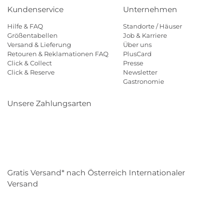
Kundenservice
Unternehmen
Hilfe & FAQ
Standorte / Häuser
Größentabellen
Job & Karriere
Versand & Lieferung
Über uns
Retouren & Reklamationen FAQ
PlusCard
Click & Collect
Presse
Click & Reserve
Newsletter
Gastronomie
Unsere Zahlungsarten
Klarna
Paypal
Mastercard
Visa
Diners
Eps
Shop
Applepay
Amazon
Gratis Versand* nach Österreich Internationaler
Versand