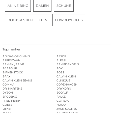
ANINE BING
DAMEN
SCHUHE
BOOTS & STIEFELETTEN
COWBOYBOOTS
Topmarken
ADIDAS ORIGINALS
AESOP
AFFENZAHN
ALESSI
ARMANI/PRIVÉ
ARMEDANGELS
BARBOUR
BDK
BIRKENSTOCK
BOSS
BRAX
CALVIN KLEIN
CALVIN KLEIN JEANS
CLINIQUE
COMMA
COPENHAGEN
DR. MARTENS
DRYKORN
DYSON
ECOALF
ERGOBAG
FALKE
FRED PERRY
GOT BAG
GUESS
HUGO
IZIPIZI
JACK & JONES
JOOP!
KAPTEN & SON