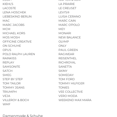
KIEHL’S
LA PRAIRIE
LACOSTE
LE CREUSET
LENA HOSCHEK
LEVI’S®
LIEBESKIND BERLIN
LUISA CERANO
MAC
MARC CAIN
MARC JACOBS
MARC O’POLO
MCM
MEY
MICHAEL KORS
MONARI
MOS MOSH
NEW BALANCE
OFFICINE CREATIVE
OLYMP
ON SCHUHE
ONLY
OPUS
PAUL GREEN
POLO RALPH LAUREN
RAGWEAR
RAINKISS
REISENTHEL
REPLAY
RICHROYAL
SAMSONITE
SANETTA
SATCH
SKINY
SMEG
SOMEDAY
STEP BY STEP
TOM FORD
TOM TAILOR
TOMMY HILFIGER
TOMMY JEANS
TONIES
TRIUMPH
VEE COLLECTIVE
VEJA
VERO MODA
VILLEROY & BOCH
WEEKEND MAX MARA
WMF
Damenmode & Schuhe