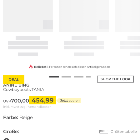
Beliebt!
8 Personen sehen sich diesen Artikel gerade an
SHOP THE LOOK
DEAL
ANINE BING
Cowboyboots TANIA
454,99
700,00
Jetzt
sparen
UVP
inkl. Mwst zzgl.
Versandkosten
Farbe:
Beige
Größe:
Größentabelle