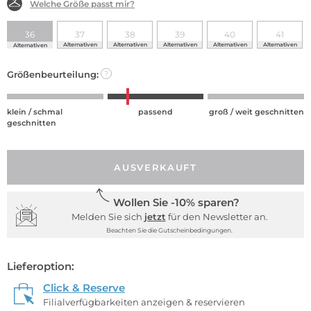
Welche Größe passt mir?
36
37
38
39
40
41
Alternativen
Alternativen
Alternativen
Alternativen
Alternativen
Alternativen
Größenbeurteilung:
?
klein / schmal
passend
groß / weit geschnitten
geschnitten
AUSVERKAUFT
Wollen Sie -10% sparen?
Melden Sie sich
jetzt
für den Newsletter an.
Beachten Sie die Gutscheinbedingungen.
Lieferoption:
Click & Reserve
Filialverfügbarkeiten anzeigen & reservieren