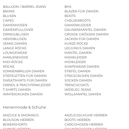
BALLOON / BARREL JEANS
BHS
BIKINIS
BLAZER FÜR DAMEN
BLUSEN
BOOTS
CAPES
CHELSEABOOTS
DAMENHOSEN
DAMENKLEIDER
DAMENPULLOVER
DAUNENMÄNTEL DAMEN
DIRNDLBLUSEN
GROSSE GRÖSSEN DAMEN
HEMDBLUSEN
JACKEN FÜR DAMEN
JEANS DAMEN
KURZE RÖCKE
LANGE RÖCKE
LEGGINGS DAMEN
LOUNGEWEAR
MÄNTEL DAMEN
MARLENEHOSE
MAXIKLEIDER
MIDI RÖCKE
MIDIKLEIDER
RÖCKE
SHAPEWEAR DAMEN
SONNENBRILLEN DAMEN
STIEFEL DAMEN
STIEFELETTEN FÜR DAMEN
STRICKJACKEN DAMEN
SWEATSHIRTS FÜR DAMEN
SOCKEN DAMEN
DIRNDL & TRACHTENKLEIDER
TRENCHCOATS
T-SHIRTS DAMEN
WIDELEG JEANS
WINTERJACKEN DAMEN
WOLLMÄNTEL DAMEN
Herrenmode & Schuhe
ANZÜGE & SMOKINGS
ANZUGSSCHUHE HERREN
BLOUSON HERREN
BOOTS HERREN
BOXERSHORTS
CARGOHOSEN HERREN
CHINOS HERREN
DAUNENJACKEN HERREN