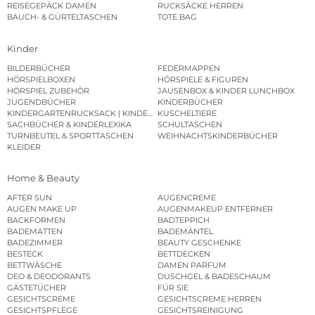
REISEGEPÄCK DAMEN
RUCKSÄCKE HERREN
BAUCH- & GÜRTELTASCHEN
TOTE BAG
Kinder
BILDERBÜCHER
FEDERMAPPEN
HÖRSPIELBOXEN
HÖRSPIELE & FIGUREN
HÖRSPIEL ZUBEHÖR
JAUSENBOX & KINDER LUNCHBOX
JUGENDBÜCHER
KINDERBÜCHER
KINDERGARTENRUCKSACK | KINDERGARTENBEUTEL
KUSCHELTIERE
SACHBÜCHER & KINDERLEXIKA
SCHULTASCHEN
TURNBEUTEL & SPORTTASCHEN
WEIHNACHTSKINDERBÜCHER
KLEIDER
Home & Beauty
AFTER SUN
AUGENCREME
AUGEN MAKE UP
AUGENMAKEUP ENTFERNER
BACKFORMEN
BADTEPPICH
BADEMATTEN
BADEMÄNTEL
BADEZIMMER
BEAUTY GESCHENKE
BESTECK
BETTDECKEN
BETTWÄSCHE
DAMEN PARFUM
DEO & DEODORANTS
DUSCHGEL & BADESCHAUM
GÄSTETÜCHER
FÜR SIE
GESICHTSCREME
GESICHTSCREME HERREN
GESICHTSPFLEGE
GESICHTSREINIGUNG