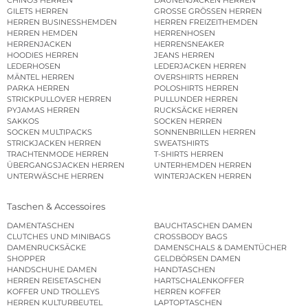
GILETS HERREN
GROSSE GRÖSSEN HERREN
HERREN BUSINESSHEMDEN
HERREN FREIZEITHEMDEN
HERREN HEMDEN
HERRENHOSEN
HERRENJACKEN
HERRENSNEAKER
HOODIES HERREN
JEANS HERREN
LEDERHOSEN
LEDERJACKEN HERREN
MÄNTEL HERREN
OVERSHIRTS HERREN
PARKA HERREN
POLOSHIRTS HERREN
STRICKPULLOVER HERREN
PULLUNDER HERREN
PYJAMAS HERREN
RUCKSÄCKE HERREN
SAKKOS
SOCKEN HERREN
SOCKEN MULTIPACKS
SONNENBRILLEN HERREN
STRICKJACKEN HERREN
SWEATSHIRTS
TRACHTENMODE HERREN
T-SHIRTS HERREN
ÜBERGANGSJACKEN HERREN
UNTERHEMDEN HERREN
UNTERWÄSCHE HERREN
WINTERJACKEN HERREN
Taschen & Accessoires
DAMENTASCHEN
BAUCHTASCHEN DAMEN
CLUTCHES UND MINIBAGS
CROSSBODY BAGS
DAMENRUCKSÄCKE
DAMENSCHALS & DAMENTÜCHER
SHOPPER
GELDBÖRSEN DAMEN
HANDSCHUHE DAMEN
HANDTASCHEN
HERREN REISETASCHEN
HARTSCHALENKOFFER
KOFFER UND TROLLEYS
HERREN KOFFER
HERREN KULTURBEUTEL
LAPTOPTASCHEN