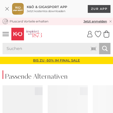
K&Ö & GIGASPORT APP
ZUR APP
Jetzt kostenlos downloaden
Pluscard Vorteile erhalten
KOSTENLOSER VERSAND* & RÜCKVERSAND
Jetzt anmelden
UNSERE APP
CLICK &
CLICK &
COLLECT
RESERVE
BIS ZU -50% IM FINAL SALE
Passende Alternativen