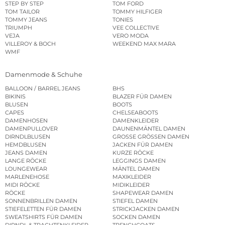
STEP BY STEP
TOM FORD
TOM TAILOR
TOMMY HILFIGER
TOMMY JEANS
TONIES
TRIUMPH
VEE COLLECTIVE
VEJA
VERO MODA
VILLEROY & BOCH
WEEKEND MAX MARA
WMF
Damenmode & Schuhe
BALLOON / BARREL JEANS
BHS
BIKINIS
BLAZER FÜR DAMEN
BLUSEN
BOOTS
CAPES
CHELSEABOOTS
DAMENHOSEN
DAMENKLEIDER
DAMENPULLOVER
DAUNENMÄNTEL DAMEN
DIRNDLBLUSEN
GROSSE GRÖSSEN DAMEN
HEMDBLUSEN
JACKEN FÜR DAMEN
JEANS DAMEN
KURZE RÖCKE
LANGE RÖCKE
LEGGINGS DAMEN
LOUNGEWEAR
MÄNTEL DAMEN
MARLENEHOSE
MAXIKLEIDER
MIDI RÖCKE
MIDIKLEIDER
RÖCKE
SHAPEWEAR DAMEN
SONNENBRILLEN DAMEN
STIEFEL DAMEN
STIEFELETTEN FÜR DAMEN
STRICKJACKEN DAMEN
SWEATSHIRTS FÜR DAMEN
SOCKEN DAMEN
DIRNDL & TRACHTENKLEIDER
TRENCHCOATS