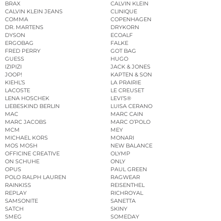
BRAX
CALVIN KLEIN
CALVIN KLEIN JEANS
CLINIQUE
COMMA
COPENHAGEN
DR. MARTENS
DRYKORN
DYSON
ECOALF
ERGOBAG
FALKE
FRED PERRY
GOT BAG
GUESS
HUGO
IZIPIZI
JACK & JONES
JOOP!
KAPTEN & SON
KIEHL’S
LA PRAIRIE
LACOSTE
LE CREUSET
LENA HOSCHEK
LEVI’S®
LIEBESKIND BERLIN
LUISA CERANO
MAC
MARC CAIN
MARC JACOBS
MARC O’POLO
MCM
MEY
MICHAEL KORS
MONARI
MOS MOSH
NEW BALANCE
OFFICINE CREATIVE
OLYMP
ON SCHUHE
ONLY
OPUS
PAUL GREEN
POLO RALPH LAUREN
RAGWEAR
RAINKISS
REISENTHEL
REPLAY
RICHROYAL
SAMSONITE
SANETTA
SATCH
SKINY
SMEG
SOMEDAY