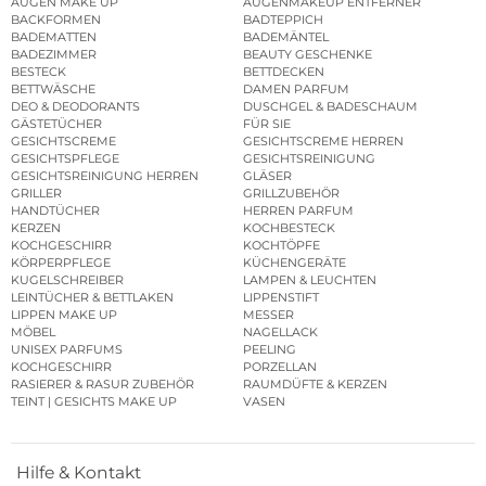
AUGEN MAKE UP
AUGENMAKEUP ENTFERNER
BACKFORMEN
BADTEPPICH
BADEMATTEN
BADEMÄNTEL
BADEZIMMER
BEAUTY GESCHENKE
BESTECK
BETTDECKEN
BETTWÄSCHE
DAMEN PARFUM
DEO & DEODORANTS
DUSCHGEL & BADESCHAUM
GÄSTETÜCHER
FÜR SIE
GESICHTSCREME
GESICHTSCREME HERREN
GESICHTSPFLEGE
GESICHTSREINIGUNG
GESICHTSREINIGUNG HERREN
GLÄSER
GRILLER
GRILLZUBEHÖR
HANDTÜCHER
HERREN PARFUM
KERZEN
KOCHBESTECK
KOCHGESCHIRR
KOCHTÖPFE
KÖRPERPFLEGE
KÜCHENGERÄTE
KUGELSCHREIBER
LAMPEN & LEUCHTEN
LEINTÜCHER & BETTLAKEN
LIPPENSTIFT
LIPPEN MAKE UP
MESSER
MÖBEL
NAGELLACK
UNISEX PARFUMS
PEELING
KOCHGESCHIRR
PORZELLAN
RASIERER & RASUR ZUBEHÖR
RAUMDÜFTE & KERZEN
TEINT | GESICHTS MAKE UP
VASEN
Hilfe & Kontakt