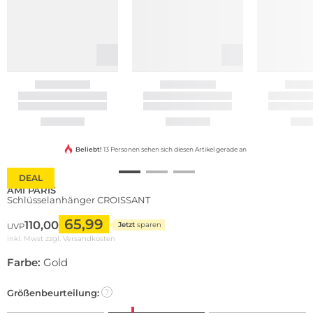
Beliebt!
13 Personen sehen sich diesen Artikel gerade an
DEAL
AMI PARIS
Schlüsselanhänger CROISSANT
65,99
110,00
Jetzt
sparen
UVP
inkl. Mwst zzgl.
Versandkosten
Farbe:
Gold
Größenbeurteilung:
?