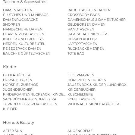
Taschen & Accessoires
DAMENTASCHEN
BAUCHTASCHEN DAMEN
CLUTCHES UND MINIBAGS
CROSSBODY BAGS
DAMENRUCKSÄCKE
DAMENSCHALS & DAMENTÜCHER
SHOPPER
GELDBÖRSEN DAMEN
HANDSCHUHE DAMEN
HANDTASCHEN
HERREN REISETASCHEN
HARTSCHALENKOFFER
KOFFER UND TROLLEYS
HERREN KOFFER
HERREN KULTURBEUTEL
LAPTOPTASCHEN
REISEGEPÄCK DAMEN
RUCKSÄCKE HERREN
BAUCH- & GÜRTELTASCHEN
TOTE BAG
Kinder
BILDERBÜCHER
FEDERMAPPEN
HÖRSPIELBOXEN
HÖRSPIELE & FIGUREN
HÖRSPIEL ZUBEHÖR
JAUSENBOX & KINDER LUNCHBOX
JUGENDBÜCHER
KINDERBÜCHER
KINDERGARTENRUCKSACK | KINDERGARTENBEUTEL
KUSCHELTIERE
SACHBÜCHER & KINDERLEXIKA
SCHULTASCHEN
TURNBEUTEL & SPORTTASCHEN
WEIHNACHTSKINDERBÜCHER
KLEIDER
Home & Beauty
AFTER SUN
AUGENCREME