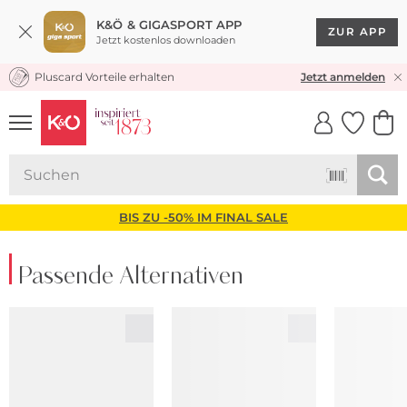
K&Ö & GIGASPORT APP
ZUR APP
Jetzt kostenlos downloaden
Pluscard Vorteile erhalten
KOSTENLOSER VERSAND* & RÜCKVERSAND
Jetzt anmelden
UNSERE APP
CLICK &
CLICK &
COLLECT
RESERVE
BIS ZU -50% IM FINAL SALE
Passende Alternativen