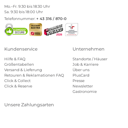
Mo.–Fr. 9:30 bis 18:30 Uhr
Sa. 9:30 bis 18:00 Uhr
Telefonnummer:
+ 43 316 / 870-0
Kundenservice
Unternehmen
Hilfe & FAQ
Standorte / Häuser
Größentabellen
Job & Karriere
Versand & Lieferung
Über uns
Retouren & Reklamationen FAQ
PlusCard
Click & Collect
Presse
Click & Reserve
Newsletter
Gastronomie
Unsere Zahlungsarten
Klarna
Paypal
Mastercard
Visa
Diners
Eps
Shop
Applepay
Amazon