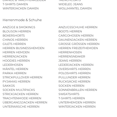
T-SHIRTS DAMEN
WIDELEG JEANS
WINTERJACKEN DAMEN
WOLLMÄNTEL DAMEN
Herrenmode & Schuhe
ANZÜGE & SMOKINGS
ANZUGSSCHUHE HERREN
BLOUSON HERREN
BOOTS HERREN
BOXERSHORTS
CARGOHOSEN HERREN
CHINOS HERREN
DAUNENJACKEN HERREN
GILETS HERREN
GROSSE GRÖSSEN HERREN
HERREN BUSINESSHEMDEN
HERREN FREIZEITHEMDEN
HERREN HEMDEN
HERRENHOSEN
HERRENJACKEN
HERRENSNEAKER
HOODIES HERREN
JEANS HERREN
LEDERHOSEN
LEDERJACKEN HERREN
MÄNTEL HERREN
OVERSHIRTS HERREN
PARKA HERREN
POLOSHIRTS HERREN
STRICKPULLOVER HERREN
PULLUNDER HERREN
PYJAMAS HERREN
RUCKSÄCKE HERREN
SAKKOS
SOCKEN HERREN
SOCKEN MULTIPACKS
SONNENBRILLEN HERREN
STRICKJACKEN HERREN
SWEATSHIRTS
TRACHTENMODE HERREN
T-SHIRTS HERREN
ÜBERGANGSJACKEN HERREN
UNTERHEMDEN HERREN
UNTERWÄSCHE HERREN
WINTERJACKEN HERREN