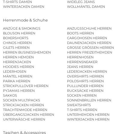
T-SHIRTS DAMEN
WIDELEG JEANS
WINTERJACKEN DAMEN
WOLLMÄNTEL DAMEN
Herrenmode & Schuhe
ANZÜGE & SMOKINGS
ANZUGSSCHUHE HERREN
BLOUSON HERREN
BOOTS HERREN
BOXERSHORTS
CARGOHOSEN HERREN
CHINOS HERREN
DAUNENJACKEN HERREN
GILETS HERREN
GROSSE GRÖSSEN HERREN
HERREN BUSINESSHEMDEN
HERREN FREIZEITHEMDEN
HERREN HEMDEN
HERRENHOSEN
HERRENJACKEN
HERRENSNEAKER
HOODIES HERREN
JEANS HERREN
LEDERHOSEN
LEDERJACKEN HERREN
MÄNTEL HERREN
OVERSHIRTS HERREN
PARKA HERREN
POLOSHIRTS HERREN
STRICKPULLOVER HERREN
PULLUNDER HERREN
PYJAMAS HERREN
RUCKSÄCKE HERREN
SAKKOS
SOCKEN HERREN
SOCKEN MULTIPACKS
SONNENBRILLEN HERREN
STRICKJACKEN HERREN
SWEATSHIRTS
TRACHTENMODE HERREN
T-SHIRTS HERREN
ÜBERGANGSJACKEN HERREN
UNTERHEMDEN HERREN
UNTERWÄSCHE HERREN
WINTERJACKEN HERREN
Taschen & Accessoires