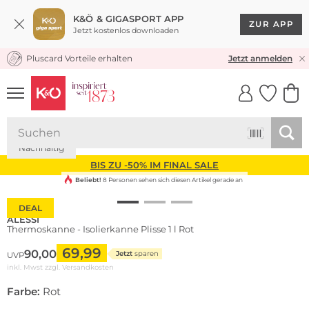
K&Ö & GIGASPORT APP
ZUR APP
Jetzt kostenlos downloaden
Pluscard Vorteile erhalten
KOSTENLOSER VERSAND* & RÜCKVERSAND
Jetzt anmelden
UNSERE APP
CLICK &
CLICK &
COLLECT
RESERVE
Nachhaltig
BIS ZU -50% IM FINAL SALE
Beliebt!
8 Personen sehen sich diesen Artikel gerade an
DEAL
ALESSI
Thermoskanne - Isolierkanne Plisse 1 l Rot
69,99
90,00
Jetzt
sparen
UVP
inkl. Mwst zzgl.
Versandkosten
Farbe:
Rot