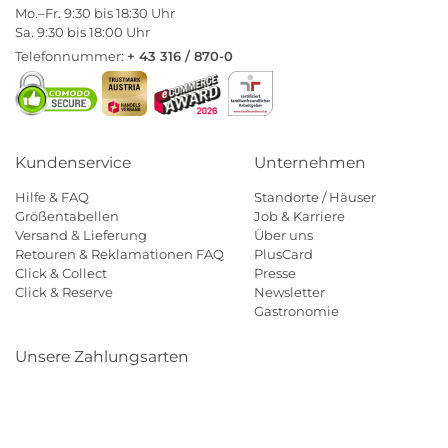
Mo.–Fr. 9:30 bis 18:30 Uhr
Sa. 9:30 bis 18:00 Uhr
Telefonnummer:
+ 43 316 / 870-0
Kundenservice
Unternehmen
Hilfe & FAQ
Standorte / Häuser
Größentabellen
Job & Karriere
Versand & Lieferung
Über uns
Retouren & Reklamationen FAQ
PlusCard
Click & Collect
Presse
Click & Reserve
Newsletter
Gastronomie
Unsere Zahlungsarten
Klarna
Paypal
Mastercard
Visa
Diners
Eps
Shop
Applepay
Amazon