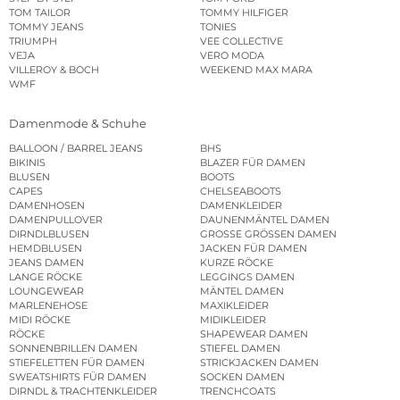
TOM TAILOR
TOMMY HILFIGER
TOMMY JEANS
TONIES
TRIUMPH
VEE COLLECTIVE
VEJA
VERO MODA
VILLEROY & BOCH
WEEKEND MAX MARA
WMF
Damenmode & Schuhe
BALLOON / BARREL JEANS
BHS
BIKINIS
BLAZER FÜR DAMEN
BLUSEN
BOOTS
CAPES
CHELSEABOOTS
DAMENHOSEN
DAMENKLEIDER
DAMENPULLOVER
DAUNENMÄNTEL DAMEN
DIRNDLBLUSEN
GROSSE GRÖSSEN DAMEN
HEMDBLUSEN
JACKEN FÜR DAMEN
JEANS DAMEN
KURZE RÖCKE
LANGE RÖCKE
LEGGINGS DAMEN
LOUNGEWEAR
MÄNTEL DAMEN
MARLENEHOSE
MAXIKLEIDER
MIDI RÖCKE
MIDIKLEIDER
RÖCKE
SHAPEWEAR DAMEN
SONNENBRILLEN DAMEN
STIEFEL DAMEN
STIEFELETTEN FÜR DAMEN
STRICKJACKEN DAMEN
SWEATSHIRTS FÜR DAMEN
SOCKEN DAMEN
DIRNDL & TRACHTENKLEIDER
TRENCHCOATS