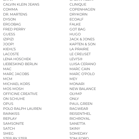
CALVIN KLEIN JEANS
CLINIQUE
COMMA
COPENHAGEN
DR. MARTENS
DRYKORN
DYSON
ECOALF
ERGOBAG
FALKE
FRED PERRY
GOT BAG
GUESS
HUGO
IZIPIZI
JACK & JONES
JOOP!
KAPTEN & SON
KIEHL’S
LA PRAIRIE
LACOSTE
LE CREUSET
LENA HOSCHEK
LEVI’S®
LIEBESKIND BERLIN
LUISA CERANO
MAC
MARC CAIN
MARC JACOBS
MARC O’POLO
MCM
MEY
MICHAEL KORS
MONARI
MOS MOSH
NEW BALANCE
OFFICINE CREATIVE
OLYMP
ON SCHUHE
ONLY
OPUS
PAUL GREEN
POLO RALPH LAUREN
RAGWEAR
RAINKISS
REISENTHEL
REPLAY
RICHROYAL
SAMSONITE
SANETTA
SATCH
SKINY
SMEG
SOMEDAY
STEP BY STEP
TOM FORD