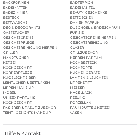
BACKFORMEN
BADTEPPICH
BADEMATTEN
BADEMÄNTEL
BADEZIMMER
BEAUTY GESCHENKE
BESTECK
BETTDECKEN
BETTWÄSCHE
DAMEN PARFUM
DEO & DEODORANTS
DUSCHGEL & BADESCHAUM
GÄSTETÜCHER
FÜR SIE
GESICHTSCREME
GESICHTSCREME HERREN
GESICHTSPFLEGE
GESICHTSREINIGUNG
GESICHTSREINIGUNG HERREN
GLÄSER
GRILLER
GRILLZUBEHÖR
HANDTÜCHER
HERREN PARFUM
KERZEN
KOCHBESTECK
KOCHGESCHIRR
KOCHTÖPFE
KÖRPERPFLEGE
KÜCHENGERÄTE
KUGELSCHREIBER
LAMPEN & LEUCHTEN
LEINTÜCHER & BETTLAKEN
LIPPENSTIFT
LIPPEN MAKE UP
MESSER
MÖBEL
NAGELLACK
UNISEX PARFUMS
PEELING
KOCHGESCHIRR
PORZELLAN
RASIERER & RASUR ZUBEHÖR
RAUMDÜFTE & KERZEN
TEINT | GESICHTS MAKE UP
VASEN
Hilfe & Kontakt