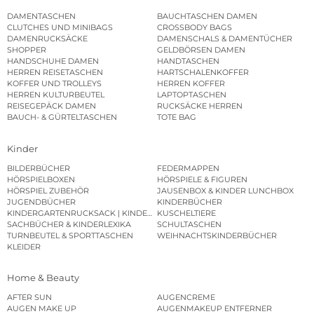
DAMENTASCHEN
BAUCHTASCHEN DAMEN
CLUTCHES UND MINIBAGS
CROSSBODY BAGS
DAMENRUCKSÄCKE
DAMENSCHALS & DAMENTÜCHER
SHOPPER
GELDBÖRSEN DAMEN
HANDSCHUHE DAMEN
HANDTASCHEN
HERREN REISETASCHEN
HARTSCHALENKOFFER
KOFFER UND TROLLEYS
HERREN KOFFER
HERREN KULTURBEUTEL
LAPTOPTASCHEN
REISEGEPÄCK DAMEN
RUCKSÄCKE HERREN
BAUCH- & GÜRTELTASCHEN
TOTE BAG
Kinder
BILDERBÜCHER
FEDERMAPPEN
HÖRSPIELBOXEN
HÖRSPIELE & FIGUREN
HÖRSPIEL ZUBEHÖR
JAUSENBOX & KINDER LUNCHBOX
JUGENDBÜCHER
KINDERBÜCHER
KINDERGARTENRUCKSACK | KINDERGARTENBEUTEL
KUSCHELTIERE
SACHBÜCHER & KINDERLEXIKA
SCHULTASCHEN
TURNBEUTEL & SPORTTASCHEN
WEIHNACHTSKINDERBÜCHER
KLEIDER
Home & Beauty
AFTER SUN
AUGENCREME
AUGEN MAKE UP
AUGENMAKEUP ENTFERNER