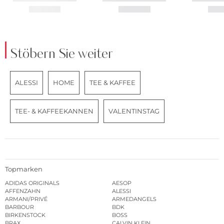
Stöbern Sie weiter
ALESSI
HOME
TEE & KAFFEE
TEE- & KAFFEEKANNEN
VALENTINSTAG
Topmarken
ADIDAS ORIGINALS
AESOP
AFFENZAHN
ALESSI
ARMANI/PRIVÉ
ARMEDANGELS
BARBOUR
BDK
BIRKENSTOCK
BOSS
BRAX
CALVIN KLEIN