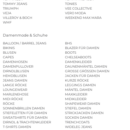
TOMMY JEANS
TONIES
TRIUMPH
VEE COLLECTIVE
VEJA
VERO MODA
VILLEROY & BOCH
WEEKEND MAX MARA
WMF
Damenmode & Schuhe
BALLOON / BARREL JEANS
BHS
BIKINIS
BLAZER FÜR DAMEN
BLUSEN
BOOTS
CAPES
CHELSEABOOTS
DAMENHOSEN
DAMENKLEIDER
DAMENPULLOVER
DAUNENMÄNTEL DAMEN
DIRNDLBLUSEN
GROSSE GRÖSSEN DAMEN
HEMDBLUSEN
JACKEN FÜR DAMEN
JEANS DAMEN
KURZE RÖCKE
LANGE RÖCKE
LEGGINGS DAMEN
LOUNGEWEAR
MÄNTEL DAMEN
MARLENEHOSE
MAXIKLEIDER
MIDI RÖCKE
MIDIKLEIDER
RÖCKE
SHAPEWEAR DAMEN
SONNENBRILLEN DAMEN
STIEFEL DAMEN
STIEFELETTEN FÜR DAMEN
STRICKJACKEN DAMEN
SWEATSHIRTS FÜR DAMEN
SOCKEN DAMEN
DIRNDL & TRACHTENKLEIDER
TRENCHCOATS
T-SHIRTS DAMEN
WIDELEG JEANS