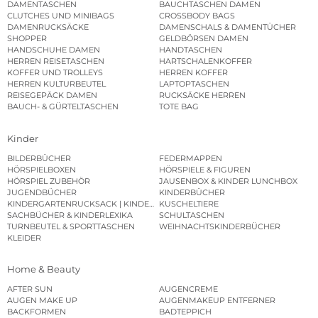
DAMENTASCHEN
BAUCHTASCHEN DAMEN
CLUTCHES UND MINIBAGS
CROSSBODY BAGS
DAMENRUCKSÄCKE
DAMENSCHALS & DAMENTÜCHER
SHOPPER
GELDBÖRSEN DAMEN
HANDSCHUHE DAMEN
HANDTASCHEN
HERREN REISETASCHEN
HARTSCHALENKOFFER
KOFFER UND TROLLEYS
HERREN KOFFER
HERREN KULTURBEUTEL
LAPTOPTASCHEN
REISEGEPÄCK DAMEN
RUCKSÄCKE HERREN
BAUCH- & GÜRTELTASCHEN
TOTE BAG
Kinder
BILDERBÜCHER
FEDERMAPPEN
HÖRSPIELBOXEN
HÖRSPIELE & FIGUREN
HÖRSPIEL ZUBEHÖR
JAUSENBOX & KINDER LUNCHBOX
JUGENDBÜCHER
KINDERBÜCHER
KINDERGARTENRUCKSACK | KINDERGARTENBEUTEL
KUSCHELTIERE
SACHBÜCHER & KINDERLEXIKA
SCHULTASCHEN
TURNBEUTEL & SPORTTASCHEN
WEIHNACHTSKINDERBÜCHER
KLEIDER
Home & Beauty
AFTER SUN
AUGENCREME
AUGEN MAKE UP
AUGENMAKEUP ENTFERNER
BACKFORMEN
BADTEPPICH