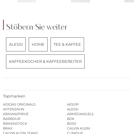
Stöbern Sie weiter
ALESSI
HOME
TEE & KAFFEE
KAFFEEKOCHER & KAFFEEBEREITER
Topmarken
ADIDAS ORIGINALS
AESOP
AFFENZAHN
ALESSI
ARMANI/PRIVÉ
ARMEDANGELS
BARBOUR
BDK
BIRKENSTOCK
BOSS
BRAX
CALVIN KLEIN
CALVIN KLEIN JEANS
CLINIQUE