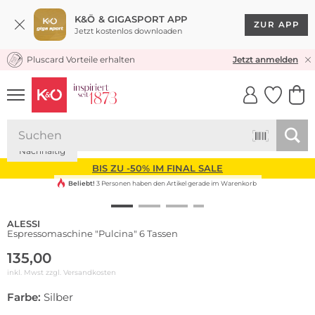
K&Ö & GIGASPORT APP
ZUR APP
Jetzt kostenlos downloaden
Pluscard Vorteile erhalten
KOSTENLOSER VERSAND* & RÜCKVERSAND
Jetzt anmelden
UNSERE APP
CLICK &
CLICK &
COLLECT
RESERVE
Nachhaltig
BIS ZU -50% IM FINAL SALE
Beliebt!
3 Personen haben den Artikel gerade im Warenkorb
ALESSI
Espressomaschine "Pulcina" 6 Tassen
135,00
inkl. Mwst zzgl.
Versandkosten
Farbe:
Silber