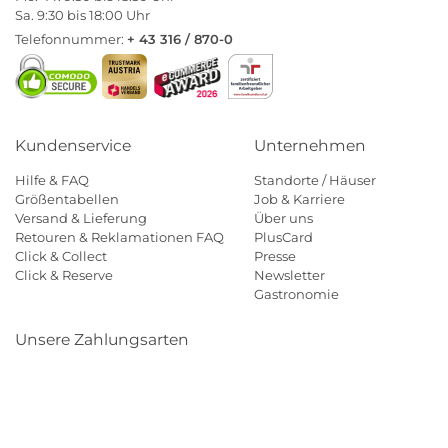
Sa. 9:30 bis 18:00 Uhr
Telefonnummer:
+ 43 316 / 870-0
Kundenservice
Unternehmen
Hilfe & FAQ
Standorte / Häuser
Größentabellen
Job & Karriere
Versand & Lieferung
Über uns
Retouren & Reklamationen FAQ
PlusCard
Click & Collect
Presse
Click & Reserve
Newsletter
Gastronomie
Unsere Zahlungsarten
Klarna
Paypal
Mastercard
Visa
Diners
Eps
Shop
Applepay
Amazon