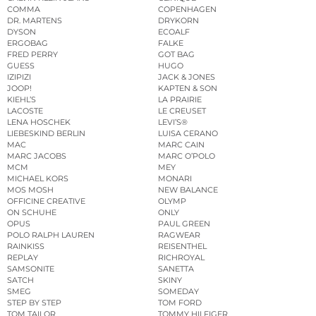
COMMA
COPENHAGEN
DR. MARTENS
DRYKORN
DYSON
ECOALF
ERGOBAG
FALKE
FRED PERRY
GOT BAG
GUESS
HUGO
IZIPIZI
JACK & JONES
JOOP!
KAPTEN & SON
KIEHL’S
LA PRAIRIE
LACOSTE
LE CREUSET
LENA HOSCHEK
LEVI’S®
LIEBESKIND BERLIN
LUISA CERANO
MAC
MARC CAIN
MARC JACOBS
MARC O’POLO
MCM
MEY
MICHAEL KORS
MONARI
MOS MOSH
NEW BALANCE
OFFICINE CREATIVE
OLYMP
ON SCHUHE
ONLY
OPUS
PAUL GREEN
POLO RALPH LAUREN
RAGWEAR
RAINKISS
REISENTHEL
REPLAY
RICHROYAL
SAMSONITE
SANETTA
SATCH
SKINY
SMEG
SOMEDAY
STEP BY STEP
TOM FORD
TOM TAILOR
TOMMY HILFIGER