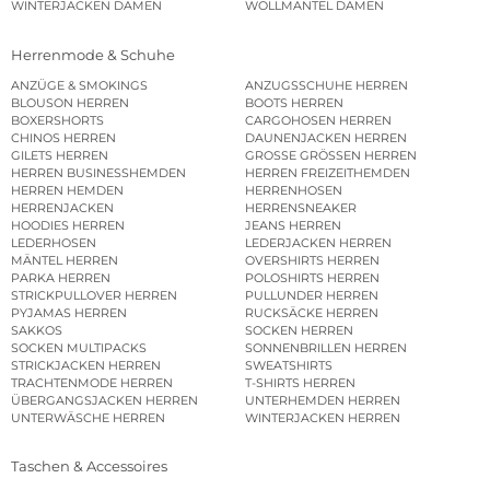
WINTERJACKEN DAMEN
WOLLMÄNTEL DAMEN
Herrenmode & Schuhe
ANZÜGE & SMOKINGS
ANZUGSSCHUHE HERREN
BLOUSON HERREN
BOOTS HERREN
BOXERSHORTS
CARGOHOSEN HERREN
CHINOS HERREN
DAUNENJACKEN HERREN
GILETS HERREN
GROSSE GRÖSSEN HERREN
HERREN BUSINESSHEMDEN
HERREN FREIZEITHEMDEN
HERREN HEMDEN
HERRENHOSEN
HERRENJACKEN
HERRENSNEAKER
HOODIES HERREN
JEANS HERREN
LEDERHOSEN
LEDERJACKEN HERREN
MÄNTEL HERREN
OVERSHIRTS HERREN
PARKA HERREN
POLOSHIRTS HERREN
STRICKPULLOVER HERREN
PULLUNDER HERREN
PYJAMAS HERREN
RUCKSÄCKE HERREN
SAKKOS
SOCKEN HERREN
SOCKEN MULTIPACKS
SONNENBRILLEN HERREN
STRICKJACKEN HERREN
SWEATSHIRTS
TRACHTENMODE HERREN
T-SHIRTS HERREN
ÜBERGANGSJACKEN HERREN
UNTERHEMDEN HERREN
UNTERWÄSCHE HERREN
WINTERJACKEN HERREN
Taschen & Accessoires