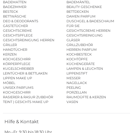
BADEMATTEN
BADEMÄNTEL
BADEZIMMER
BEAUTY GESCHENKE
BESTECK
BETTDECKEN
BETTWÄSCHE
DAMEN PARFUM
DEO & DEODORANTS
DUSCHGEL & BADESCHAUM
GÄSTETÜCHER
FÜR SIE
GESICHTSCREME
GESICHTSCREME HERREN
GESICHTSPFLEGE
GESICHTSREINIGUNG
GESICHTSREINIGUNG HERREN
GLÄSER
GRILLER
GRILLZUBEHÖR
HANDTÜCHER
HERREN PARFUM
KERZEN
KOCHBESTECK
KOCHGESCHIRR
KOCHTÖPFE
KÖRPERPFLEGE
KÜCHENGERÄTE
KUGELSCHREIBER
LAMPEN & LEUCHTEN
LEINTÜCHER & BETTLAKEN
LIPPENSTIFT
LIPPEN MAKE UP
MESSER
MÖBEL
NAGELLACK
UNISEX PARFUMS
PEELING
KOCHGESCHIRR
PORZELLAN
RASIERER & RASUR ZUBEHÖR
RAUMDÜFTE & KERZEN
TEINT | GESICHTS MAKE UP
VASEN
Hilfe & Kontakt
Mo.–Fr. 9:30 bis 18:30 Uhr