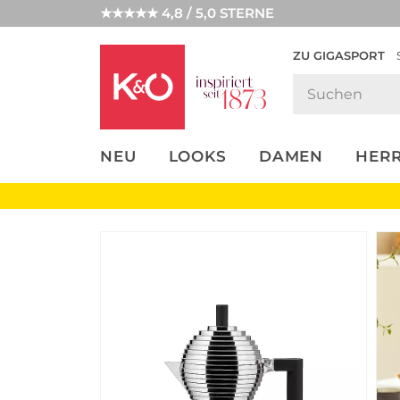
★★★★★ 4,8 / 5,0 STERNE
ZU GIGASPORT
FASHION-
UNSERE APP
CLICK &
CLICK &
TRENDS
COLLECT
RESERVE
NEU
LOOKS
DAMEN
HER