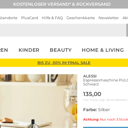
KOSTENLOSER VERSAND* & RÜCKVERSAND
Standorte
PlusCard
Hilfe & FAQ
Geschenkkarte
Newsletter
Ak
REN
KINDER
BEAUTY
HOME & LIVING
BIS ZU -50% IM FINAL SALE
ALESSI
Espressomaschine PULC
Schwarz
135,00
inkl. Mwst zzgl.
Versandkosten
Farbe:
Silber
Achtung:
Nur noch 3 Stück