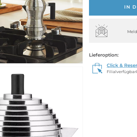
IN 
Meld
Lieferoption:
Click & Rese
Filialverfügba