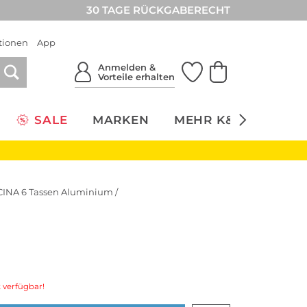
30 TAGE RÜCKGABERECHT
tionen
App
Anmelden &
Vorteile erhalten
SALE
MARKEN
MEHR K&Ö
NACH
INA 6 Tassen Aluminium /
 verfügbar!