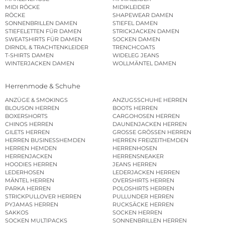
MIDI RÖCKE
MIDIKLEIDER
RÖCKE
SHAPEWEAR DAMEN
SONNENBRILLEN DAMEN
STIEFEL DAMEN
STIEFELETTEN FÜR DAMEN
STRICKJACKEN DAMEN
SWEATSHIRTS FÜR DAMEN
SOCKEN DAMEN
DIRNDL & TRACHTENKLEIDER
TRENCHCOATS
T-SHIRTS DAMEN
WIDELEG JEANS
WINTERJACKEN DAMEN
WOLLMÄNTEL DAMEN
Herrenmode & Schuhe
ANZÜGE & SMOKINGS
ANZUGSSCHUHE HERREN
BLOUSON HERREN
BOOTS HERREN
BOXERSHORTS
CARGOHOSEN HERREN
CHINOS HERREN
DAUNENJACKEN HERREN
GILETS HERREN
GROSSE GRÖSSEN HERREN
HERREN BUSINESSHEMDEN
HERREN FREIZEITHEMDEN
HERREN HEMDEN
HERRENHOSEN
HERRENJACKEN
HERRENSNEAKER
HOODIES HERREN
JEANS HERREN
LEDERHOSEN
LEDERJACKEN HERREN
MÄNTEL HERREN
OVERSHIRTS HERREN
PARKA HERREN
POLOSHIRTS HERREN
STRICKPULLOVER HERREN
PULLUNDER HERREN
PYJAMAS HERREN
RUCKSÄCKE HERREN
SAKKOS
SOCKEN HERREN
SOCKEN MULTIPACKS
SONNENBRILLEN HERREN