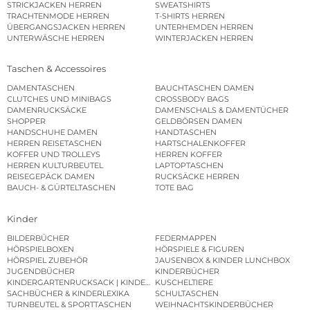
STRICKJACKEN HERREN
SWEATSHIRTS
TRACHTENMODE HERREN
T-SHIRTS HERREN
ÜBERGANGSJACKEN HERREN
UNTERHEMDEN HERREN
UNTERWÄSCHE HERREN
WINTERJACKEN HERREN
Taschen & Accessoires
DAMENTASCHEN
BAUCHTASCHEN DAMEN
CLUTCHES UND MINIBAGS
CROSSBODY BAGS
DAMENRUCKSÄCKE
DAMENSCHALS & DAMENTÜCHER
SHOPPER
GELDBÖRSEN DAMEN
HANDSCHUHE DAMEN
HANDTASCHEN
HERREN REISETASCHEN
HARTSCHALENKOFFER
KOFFER UND TROLLEYS
HERREN KOFFER
HERREN KULTURBEUTEL
LAPTOPTASCHEN
REISEGEPÄCK DAMEN
RUCKSÄCKE HERREN
BAUCH- & GÜRTELTASCHEN
TOTE BAG
Kinder
BILDERBÜCHER
FEDERMAPPEN
HÖRSPIELBOXEN
HÖRSPIELE & FIGUREN
HÖRSPIEL ZUBEHÖR
JAUSENBOX & KINDER LUNCHBOX
JUGENDBÜCHER
KINDERBÜCHER
KINDERGARTENRUCKSACK | KINDERGARTENBEUTEL
KUSCHELTIERE
SACHBÜCHER & KINDERLEXIKA
SCHULTASCHEN
TURNBEUTEL & SPORTTASCHEN
WEIHNACHTSKINDERBÜCHER