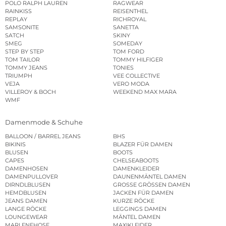
POLO RALPH LAUREN
RAGWEAR
RAINKISS
REISENTHEL
REPLAY
RICHROYAL
SAMSONITE
SANETTA
SATCH
SKINY
SMEG
SOMEDAY
STEP BY STEP
TOM FORD
TOM TAILOR
TOMMY HILFIGER
TOMMY JEANS
TONIES
TRIUMPH
VEE COLLECTIVE
VEJA
VERO MODA
VILLEROY & BOCH
WEEKEND MAX MARA
WMF
Damenmode & Schuhe
BALLOON / BARREL JEANS
BHS
BIKINIS
BLAZER FÜR DAMEN
BLUSEN
BOOTS
CAPES
CHELSEABOOTS
DAMENHOSEN
DAMENKLEIDER
DAMENPULLOVER
DAUNENMÄNTEL DAMEN
DIRNDLBLUSEN
GROSSE GRÖSSEN DAMEN
HEMDBLUSEN
JACKEN FÜR DAMEN
JEANS DAMEN
KURZE RÖCKE
LANGE RÖCKE
LEGGINGS DAMEN
LOUNGEWEAR
MÄNTEL DAMEN
MARLENEHOSE
MAXIKLEIDER