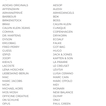
ADIDAS ORIGINALS
AESOP
AFFENZAHN
ALESSI
ARMANI/PRIVÉ
ARMEDANGELS
BARBOUR
BDK
BIRKENSTOCK
BOSS
BRAX
CALVIN KLEIN
CALVIN KLEIN JEANS
CLINIQUE
COMMA
COPENHAGEN
DR. MARTENS
DRYKORN
DYSON
ECOALF
ERGOBAG
FALKE
FRED PERRY
GOT BAG
GUESS
HUGO
IZIPIZI
JACK & JONES
JOOP!
KAPTEN & SON
KIEHL’S
LA PRAIRIE
LACOSTE
LE CREUSET
LENA HOSCHEK
LEVI’S®
LIEBESKIND BERLIN
LUISA CERANO
MAC
MARC CAIN
MARC JACOBS
MARC O’POLO
MCM
MEY
MICHAEL KORS
MONARI
MOS MOSH
NEW BALANCE
OFFICINE CREATIVE
OLYMP
ON SCHUHE
ONLY
OPUS
PAUL GREEN