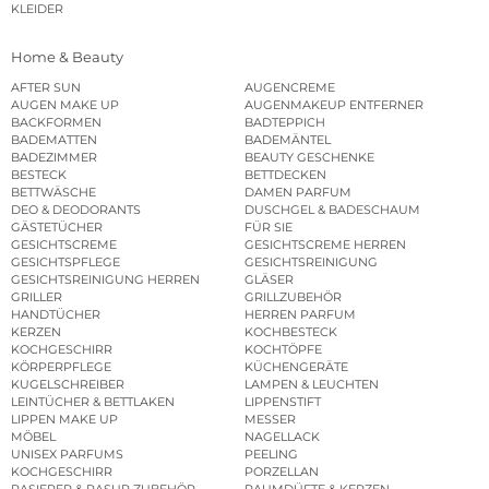
KLEIDER
Home & Beauty
AFTER SUN
AUGENCREME
AUGEN MAKE UP
AUGENMAKEUP ENTFERNER
BACKFORMEN
BADTEPPICH
BADEMATTEN
BADEMÄNTEL
BADEZIMMER
BEAUTY GESCHENKE
BESTECK
BETTDECKEN
BETTWÄSCHE
DAMEN PARFUM
DEO & DEODORANTS
DUSCHGEL & BADESCHAUM
GÄSTETÜCHER
FÜR SIE
GESICHTSCREME
GESICHTSCREME HERREN
GESICHTSPFLEGE
GESICHTSREINIGUNG
GESICHTSREINIGUNG HERREN
GLÄSER
GRILLER
GRILLZUBEHÖR
HANDTÜCHER
HERREN PARFUM
KERZEN
KOCHBESTECK
KOCHGESCHIRR
KOCHTÖPFE
KÖRPERPFLEGE
KÜCHENGERÄTE
KUGELSCHREIBER
LAMPEN & LEUCHTEN
LEINTÜCHER & BETTLAKEN
LIPPENSTIFT
LIPPEN MAKE UP
MESSER
MÖBEL
NAGELLACK
UNISEX PARFUMS
PEELING
KOCHGESCHIRR
PORZELLAN