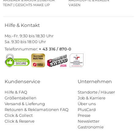
RASIERER & RASUR ZUBEHÖR
RAUMDÜFTE & KERZEN
TEINT | GESICHTS MAKE UP
VASEN
Hilfe & Kontakt
Mo.–Fr. 9:30 bis 18:30 Uhr
Sa. 9:30 bis 18:00 Uhr
Telefonnummer:
+ 43 316 / 870-0
Kundenservice
Unternehmen
Hilfe & FAQ
Standorte / Häuser
Größentabellen
Job & Karriere
Versand & Lieferung
Über uns
Retouren & Reklamationen FAQ
PlusCard
Click & Collect
Presse
Click & Reserve
Newsletter
Gastronomie