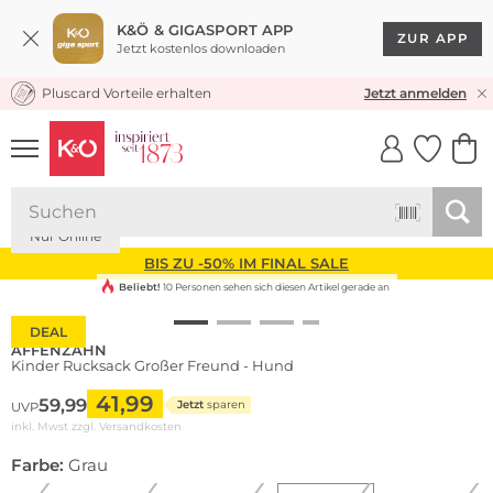
K&Ö & GIGASPORT APP
ZUR APP
Jetzt kostenlos downloaden
Pluscard Vorteile erhalten
KOSTENLOSER VERSAND* & RÜCKVERSAND
Jetzt anmelden
UNSERE APP
CLICK &
CLICK &
COLLECT
RESERVE
Nachhaltig
Nur Online
BIS ZU -50% IM FINAL SALE
Beliebt!
10 Personen sehen sich diesen Artikel gerade an
DEAL
AFFENZAHN
Kinder Rucksack Großer Freund - Hund
41,99
59,99
Jetzt
sparen
UVP
inkl. Mwst zzgl.
Versandkosten
Farbe:
Grau