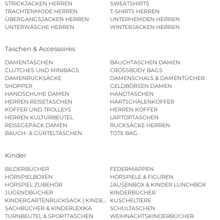
STRICKJACKEN HERREN
SWEATSHIRTS
TRACHTENMODE HERREN
T-SHIRTS HERREN
ÜBERGANGSJACKEN HERREN
UNTERHEMDEN HERREN
UNTERWÄSCHE HERREN
WINTERJACKEN HERREN
Taschen & Accessoires
DAMENTASCHEN
BAUCHTASCHEN DAMEN
CLUTCHES UND MINIBAGS
CROSSBODY BAGS
DAMENRUCKSÄCKE
DAMENSCHALS & DAMENTÜCHER
SHOPPER
GELDBÖRSEN DAMEN
HANDSCHUHE DAMEN
HANDTASCHEN
HERREN REISETASCHEN
HARTSCHALENKOFFER
KOFFER UND TROLLEYS
HERREN KOFFER
HERREN KULTURBEUTEL
LAPTOPTASCHEN
REISEGEPÄCK DAMEN
RUCKSÄCKE HERREN
BAUCH- & GÜRTELTASCHEN
TOTE BAG
Kinder
BILDERBÜCHER
FEDERMAPPEN
HÖRSPIELBOXEN
HÖRSPIELE & FIGUREN
HÖRSPIEL ZUBEHÖR
JAUSENBOX & KINDER LUNCHBOX
JUGENDBÜCHER
KINDERBÜCHER
KINDERGARTENRUCKSACK | KINDERGARTENBEUTEL
KUSCHELTIERE
SACHBÜCHER & KINDERLEXIKA
SCHULTASCHEN
TURNBEUTEL & SPORTTASCHEN
WEIHNACHTSKINDERBÜCHER