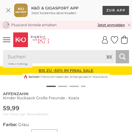
K&Ö & GIGASPORT APP
ZUR APP
Jetzt kostenlos downloaden
Pluscard Vorteile erhalten
KOSTENLOSER VERSAND* & RÜCKVERSAND
Jetzt anmelden
UNSERE APP
CLICK &
CLICK &
COLLECT
RESERVE
Nachhaltig
BIS ZU -50% IM FINAL SALE
Beliebt!
3 Personen haben den Artikel gerade im Warenkorb
AFFENZAHN
Kinder Rucksack Große Freunde - Koala
59,99
inkl. Mwst zzgl.
Versandkosten
Farbe:
Grau