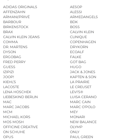
ADIDAS ORIGINALS
AESOP
AFFENZAHN
ALESSI
ARMANI/PRIVÉ
ARMEDANGELS
BARBOUR
BDK
BIRKENSTOCK
BOSS
BRAX
CALVIN KLEIN
CALVIN KLEIN JEANS
CLINIQUE
COMMA
COPENHAGEN
DR. MARTENS
DRYKORN
DYSON
ECOALF
ERGOBAG
FALKE
FRED PERRY
GOT BAG
GUESS
HUGO
IZIPIZI
JACK & JONES
JOOP!
KAPTEN & SON
KIEHL’S
LA PRAIRIE
LACOSTE
LE CREUSET
LENA HOSCHEK
LEVI’S®
LIEBESKIND BERLIN
LUISA CERANO
MAC
MARC CAIN
MARC JACOBS
MARC O’POLO
MCM
MEY
MICHAEL KORS
MONARI
MOS MOSH
NEW BALANCE
OFFICINE CREATIVE
OLYMP
ON SCHUHE
ONLY
OPUS
PAUL GREEN