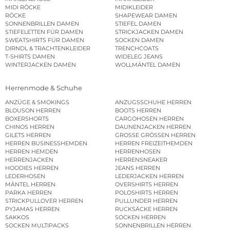
MIDI RÖCKE
MIDIKLEIDER
RÖCKE
SHAPEWEAR DAMEN
SONNENBRILLEN DAMEN
STIEFEL DAMEN
STIEFELETTEN FÜR DAMEN
STRICKJACKEN DAMEN
SWEATSHIRTS FÜR DAMEN
SOCKEN DAMEN
DIRNDL & TRACHTENKLEIDER
TRENCHCOATS
T-SHIRTS DAMEN
WIDELEG JEANS
WINTERJACKEN DAMEN
WOLLMÄNTEL DAMEN
Herrenmode & Schuhe
ANZÜGE & SMOKINGS
ANZUGSSCHUHE HERREN
BLOUSON HERREN
BOOTS HERREN
BOXERSHORTS
CARGOHOSEN HERREN
CHINOS HERREN
DAUNENJACKEN HERREN
GILETS HERREN
GROSSE GRÖSSEN HERREN
HERREN BUSINESSHEMDEN
HERREN FREIZEITHEMDEN
HERREN HEMDEN
HERRENHOSEN
HERRENJACKEN
HERRENSNEAKER
HOODIES HERREN
JEANS HERREN
LEDERHOSEN
LEDERJACKEN HERREN
MÄNTEL HERREN
OVERSHIRTS HERREN
PARKA HERREN
POLOSHIRTS HERREN
STRICKPULLOVER HERREN
PULLUNDER HERREN
PYJAMAS HERREN
RUCKSÄCKE HERREN
SAKKOS
SOCKEN HERREN
SOCKEN MULTIPACKS
SONNENBRILLEN HERREN