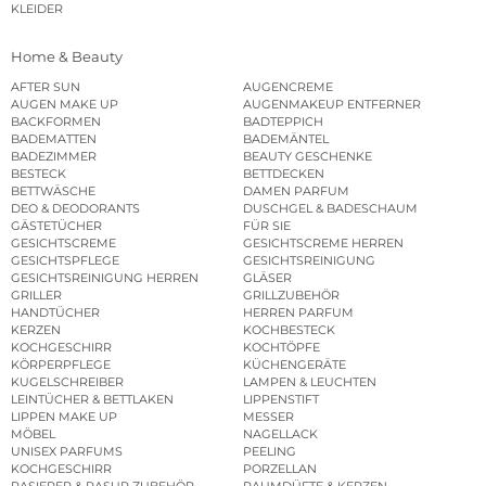
KLEIDER
Home & Beauty
AFTER SUN
AUGENCREME
AUGEN MAKE UP
AUGENMAKEUP ENTFERNER
BACKFORMEN
BADTEPPICH
BADEMATTEN
BADEMÄNTEL
BADEZIMMER
BEAUTY GESCHENKE
BESTECK
BETTDECKEN
BETTWÄSCHE
DAMEN PARFUM
DEO & DEODORANTS
DUSCHGEL & BADESCHAUM
GÄSTETÜCHER
FÜR SIE
GESICHTSCREME
GESICHTSCREME HERREN
GESICHTSPFLEGE
GESICHTSREINIGUNG
GESICHTSREINIGUNG HERREN
GLÄSER
GRILLER
GRILLZUBEHÖR
HANDTÜCHER
HERREN PARFUM
KERZEN
KOCHBESTECK
KOCHGESCHIRR
KOCHTÖPFE
KÖRPERPFLEGE
KÜCHENGERÄTE
KUGELSCHREIBER
LAMPEN & LEUCHTEN
LEINTÜCHER & BETTLAKEN
LIPPENSTIFT
LIPPEN MAKE UP
MESSER
MÖBEL
NAGELLACK
UNISEX PARFUMS
PEELING
KOCHGESCHIRR
PORZELLAN