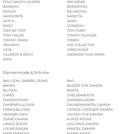
POLO RALPH LAUREN
RAGWEAR
RAINKISS
REISENTHEL
REPLAY
RICHROYAL
SAMSONITE
SANETTA
SATCH
SKINY
SMEG
SOMEDAY
STEP BY STEP
TOM FORD
TOM TAILOR
TOMMY HILFIGER
TOMMY JEANS
TONIES
TRIUMPH
VEE COLLECTIVE
VEJA
VERO MODA
VILLEROY & BOCH
WEEKEND MAX MARA
WMF
Damenmode & Schuhe
BALLOON / BARREL JEANS
BHS
BIKINIS
BLAZER FÜR DAMEN
BLUSEN
BOOTS
CAPES
CHELSEABOOTS
DAMENHOSEN
DAMENKLEIDER
DAMENPULLOVER
DAUNENMÄNTEL DAMEN
DIRNDLBLUSEN
GROSSE GRÖSSEN DAMEN
HEMDBLUSEN
JACKEN FÜR DAMEN
JEANS DAMEN
KURZE RÖCKE
LANGE RÖCKE
LEGGINGS DAMEN
LOUNGEWEAR
MÄNTEL DAMEN
MARLENEHOSE
MAXIKLEIDER