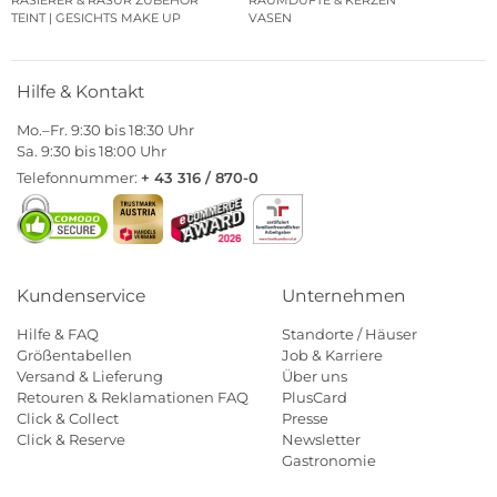
RASIERER & RASUR ZUBEHÖR
RAUMDÜFTE & KERZEN
TEINT | GESICHTS MAKE UP
VASEN
Hilfe & Kontakt
Mo.–Fr. 9:30 bis 18:30 Uhr
Sa. 9:30 bis 18:00 Uhr
Telefonnummer:
+ 43 316 / 870-0
Kundenservice
Unternehmen
Hilfe & FAQ
Standorte / Häuser
Größentabellen
Job & Karriere
Versand & Lieferung
Über uns
Retouren & Reklamationen FAQ
PlusCard
Click & Collect
Presse
Click & Reserve
Newsletter
Gastronomie