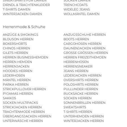
SWEATSHIRTS FÜR DAMEN
SOCKEN DAMEN
DIRNDL & TRACHTENKLEIDER
TRENCHCOATS
T-SHIRTS DAMEN
WIDELEG JEANS
WINTERJACKEN DAMEN
WOLLMÄNTEL DAMEN
Herrenmode & Schuhe
ANZÜGE & SMOKINGS
ANZUGSSCHUHE HERREN
BLOUSON HERREN
BOOTS HERREN
BOXERSHORTS
CARGOHOSEN HERREN
CHINOS HERREN
DAUNENJACKEN HERREN
GILETS HERREN
GROSSE GRÖSSEN HERREN
HERREN BUSINESSHEMDEN
HERREN FREIZEITHEMDEN
HERREN HEMDEN
HERRENHOSEN
HERRENJACKEN
HERRENSNEAKER
HOODIES HERREN
JEANS HERREN
LEDERHOSEN
LEDERJACKEN HERREN
MÄNTEL HERREN
OVERSHIRTS HERREN
PARKA HERREN
POLOSHIRTS HERREN
STRICKPULLOVER HERREN
PULLUNDER HERREN
PYJAMAS HERREN
RUCKSÄCKE HERREN
SAKKOS
SOCKEN HERREN
SOCKEN MULTIPACKS
SONNENBRILLEN HERREN
STRICKJACKEN HERREN
SWEATSHIRTS
TRACHTENMODE HERREN
T-SHIRTS HERREN
ÜBERGANGSJACKEN HERREN
UNTERHEMDEN HERREN
UNTERWÄSCHE HERREN
WINTERJACKEN HERREN