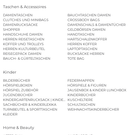
Taschen & Accessoires
DAMENTASCHEN
BAUCHTASCHEN DAMEN
CLUTCHES UND MINIBAGS
CROSSBODY BAGS
DAMENRUCKSÄCKE
DAMENSCHALS & DAMENTÜCHER
SHOPPER
GELDBÖRSEN DAMEN
HANDSCHUHE DAMEN
HANDTASCHEN
HERREN REISETASCHEN
HARTSCHALENKOFFER
KOFFER UND TROLLEYS
HERREN KOFFER
HERREN KULTURBEUTEL
LAPTOPTASCHEN
REISEGEPÄCK DAMEN
RUCKSÄCKE HERREN
BAUCH- & GÜRTELTASCHEN
TOTE BAG
Kinder
BILDERBÜCHER
FEDERMAPPEN
HÖRSPIELBOXEN
HÖRSPIELE & FIGUREN
HÖRSPIEL ZUBEHÖR
JAUSENBOX & KINDER LUNCHBOX
JUGENDBÜCHER
KINDERBÜCHER
KINDERGARTENRUCKSACK | KINDERGARTENBEUTEL
KUSCHELTIERE
SACHBÜCHER & KINDERLEXIKA
SCHULTASCHEN
TURNBEUTEL & SPORTTASCHEN
WEIHNACHTSKINDERBÜCHER
KLEIDER
Home & Beauty