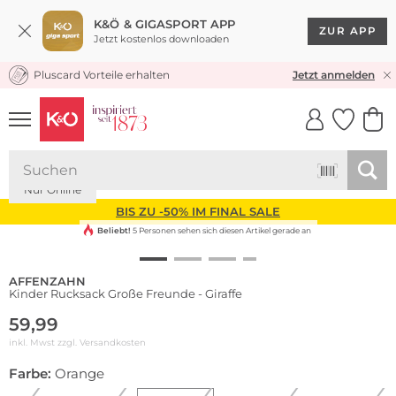
K&Ö & GIGASPORT APP
ZUR APP
Jetzt kostenlos downloaden
Pluscard Vorteile erhalten
KOSTENLOSER VERSAND* & RÜCKVERSAND
Jetzt anmelden
UNSERE APP
CLICK &
CLICK &
COLLECT
RESERVE
Nachhaltig
Nur Online
BIS ZU -50% IM FINAL SALE
Beliebt!
5 Personen sehen sich diesen Artikel gerade an
AFFENZAHN
Kinder Rucksack Große Freunde - Giraffe
59,99
inkl. Mwst zzgl.
Versandkosten
Farbe:
Orange