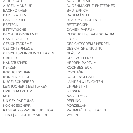
AFTER SUN
AUGENCREME
AUGEN MAKE UP
AUGENMAKEUP ENTFERNER
BACKFORMEN
BADTEPPICH
BADEMATTEN
BADEMÄNTEL
BADEZIMMER
BEAUTY GESCHENKE
BESTECK
BETTDECKEN
BETTWÄSCHE
DAMEN PARFUM
DEO & DEODORANTS
DUSCHGEL & BADESCHAUM
GÄSTETÜCHER
FÜR SIE
GESICHTSCREME
GESICHTSCREME HERREN
GESICHTSPFLEGE
GESICHTSREINIGUNG
GESICHTSREINIGUNG HERREN
GLÄSER
GRILLER
GRILLZUBEHÖR
HANDTÜCHER
HERREN PARFUM
KERZEN
KOCHBESTECK
KOCHGESCHIRR
KOCHTÖPFE
KÖRPERPFLEGE
KÜCHENGERÄTE
KUGELSCHREIBER
LAMPEN & LEUCHTEN
LEINTÜCHER & BETTLAKEN
LIPPENSTIFT
LIPPEN MAKE UP
MESSER
MÖBEL
NAGELLACK
UNISEX PARFUMS
PEELING
KOCHGESCHIRR
PORZELLAN
RASIERER & RASUR ZUBEHÖR
RAUMDÜFTE & KERZEN
TEINT | GESICHTS MAKE UP
VASEN