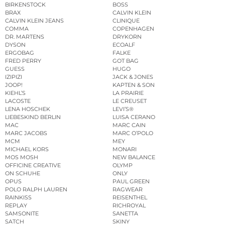
BIRKENSTOCK
BOSS
BRAX
CALVIN KLEIN
CALVIN KLEIN JEANS
CLINIQUE
COMMA
COPENHAGEN
DR. MARTENS
DRYKORN
DYSON
ECOALF
ERGOBAG
FALKE
FRED PERRY
GOT BAG
GUESS
HUGO
IZIPIZI
JACK & JONES
JOOP!
KAPTEN & SON
KIEHL’S
LA PRAIRIE
LACOSTE
LE CREUSET
LENA HOSCHEK
LEVI’S®
LIEBESKIND BERLIN
LUISA CERANO
MAC
MARC CAIN
MARC JACOBS
MARC O’POLO
MCM
MEY
MICHAEL KORS
MONARI
MOS MOSH
NEW BALANCE
OFFICINE CREATIVE
OLYMP
ON SCHUHE
ONLY
OPUS
PAUL GREEN
POLO RALPH LAUREN
RAGWEAR
RAINKISS
REISENTHEL
REPLAY
RICHROYAL
SAMSONITE
SANETTA
SATCH
SKINY