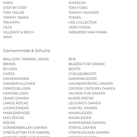
SMEG
SOMEDAY
STEP BY STEP
TOM FORD
TOM TAILOR
TOMMY HILFIGER
TOMMY JEANS
TONIES
TRIUMPH
VEE COLLECTIVE
VEJA
VERO MODA
VILLEROY & BOCH
WEEKEND MAX MARA
WMF
Damenmode & Schuhe
BALLOON / BARREL JEANS
BHS
BIKINIS
BLAZER FÜR DAMEN
BLUSEN
BOOTS
CAPES
CHELSEABOOTS
DAMENHOSEN
DAMENKLEIDER
DAMENPULLOVER
DAUNENMÄNTEL DAMEN
DIRNDLBLUSEN
GROSSE GRÖSSEN DAMEN
HEMDBLUSEN
JACKEN FÜR DAMEN
JEANS DAMEN
KURZE RÖCKE
LANGE RÖCKE
LEGGINGS DAMEN
LOUNGEWEAR
MÄNTEL DAMEN
MARLENEHOSE
MAXIKLEIDER
MIDI RÖCKE
MIDIKLEIDER
RÖCKE
SHAPEWEAR DAMEN
SONNENBRILLEN DAMEN
STIEFEL DAMEN
STIEFELETTEN FÜR DAMEN
STRICKJACKEN DAMEN