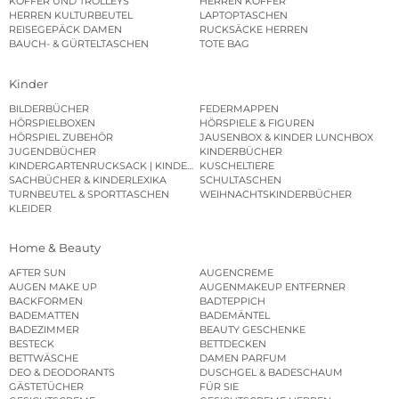
KOFFER UND TROLLEYS
HERREN KOFFER
HERREN KULTURBEUTEL
LAPTOPTASCHEN
REISEGEPÄCK DAMEN
RUCKSÄCKE HERREN
BAUCH- & GÜRTELTASCHEN
TOTE BAG
Kinder
BILDERBÜCHER
FEDERMAPPEN
HÖRSPIELBOXEN
HÖRSPIELE & FIGUREN
HÖRSPIEL ZUBEHÖR
JAUSENBOX & KINDER LUNCHBOX
JUGENDBÜCHER
KINDERBÜCHER
KINDERGARTENRUCKSACK | KINDERGARTENBEUTEL
KUSCHELTIERE
SACHBÜCHER & KINDERLEXIKA
SCHULTASCHEN
TURNBEUTEL & SPORTTASCHEN
WEIHNACHTSKINDERBÜCHER
KLEIDER
Home & Beauty
AFTER SUN
AUGENCREME
AUGEN MAKE UP
AUGENMAKEUP ENTFERNER
BACKFORMEN
BADTEPPICH
BADEMATTEN
BADEMÄNTEL
BADEZIMMER
BEAUTY GESCHENKE
BESTECK
BETTDECKEN
BETTWÄSCHE
DAMEN PARFUM
DEO & DEODORANTS
DUSCHGEL & BADESCHAUM
GÄSTETÜCHER
FÜR SIE