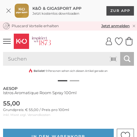
K&Ö & GIGASPORT APP
ZUR APP
Jetzt kostenlos downloaden
Pluscard Vorteile erhalten
KOSTENLOSER VERSAND* & RÜCKVERSAND
Jetzt anmelden
UNSERE APP
CLICK &
CLICK &
COLLECT
RESERVE
Beliebt!
9 Personen sehen sich diesen Artikel gerade an
AESOP
Istros Aromatique Room Spray 100ml
55,00
Grundpreis: € 55,00 / Preis pro 100ml
inkl. Mwst zzgl.
Versandkosten
IN DEN WARENKORB