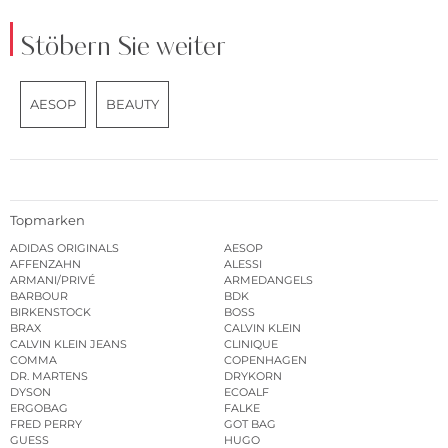
Stöbern Sie weiter
AESOP
BEAUTY
Topmarken
ADIDAS ORIGINALS
AESOP
AFFENZAHN
ALESSI
ARMANI/PRIVÉ
ARMEDANGELS
BARBOUR
BDK
BIRKENSTOCK
BOSS
BRAX
CALVIN KLEIN
CALVIN KLEIN JEANS
CLINIQUE
COMMA
COPENHAGEN
DR. MARTENS
DRYKORN
DYSON
ECOALF
ERGOBAG
FALKE
FRED PERRY
GOT BAG
GUESS
HUGO