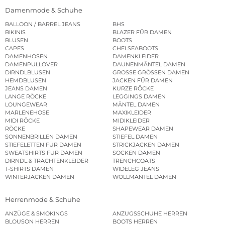
Damenmode & Schuhe
BALLOON / BARREL JEANS
BHS
BIKINIS
BLAZER FÜR DAMEN
BLUSEN
BOOTS
CAPES
CHELSEABOOTS
DAMENHOSEN
DAMENKLEIDER
DAMENPULLOVER
DAUNENMÄNTEL DAMEN
DIRNDLBLUSEN
GROSSE GRÖSSEN DAMEN
HEMDBLUSEN
JACKEN FÜR DAMEN
JEANS DAMEN
KURZE RÖCKE
LANGE RÖCKE
LEGGINGS DAMEN
LOUNGEWEAR
MÄNTEL DAMEN
MARLENEHOSE
MAXIKLEIDER
MIDI RÖCKE
MIDIKLEIDER
RÖCKE
SHAPEWEAR DAMEN
SONNENBRILLEN DAMEN
STIEFEL DAMEN
STIEFELETTEN FÜR DAMEN
STRICKJACKEN DAMEN
SWEATSHIRTS FÜR DAMEN
SOCKEN DAMEN
DIRNDL & TRACHTENKLEIDER
TRENCHCOATS
T-SHIRTS DAMEN
WIDELEG JEANS
WINTERJACKEN DAMEN
WOLLMÄNTEL DAMEN
Herrenmode & Schuhe
ANZÜGE & SMOKINGS
ANZUGSSCHUHE HERREN
BLOUSON HERREN
BOOTS HERREN