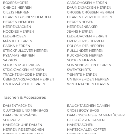
BOXERSHORTS
CARGOHOSEN HERREN
CHINOS HERREN
DAUNENJACKEN HERREN
GILETS HERREN
GROSSE GRÖSSEN HERREN
HERREN BUSINESSHEMDEN
HERREN FREIZEITHEMDEN
HERREN HEMDEN
HERRENHOSEN
HERRENJACKEN
HERRENSNEAKER
HOODIES HERREN
JEANS HERREN
LEDERHOSEN
LEDERJACKEN HERREN
MÄNTEL HERREN
OVERSHIRTS HERREN
PARKA HERREN
POLOSHIRTS HERREN
STRICKPULLOVER HERREN
PULLUNDER HERREN
PYJAMAS HERREN
RUCKSÄCKE HERREN
SAKKOS
SOCKEN HERREN
SOCKEN MULTIPACKS
SONNENBRILLEN HERREN
STRICKJACKEN HERREN
SWEATSHIRTS
TRACHTENMODE HERREN
T-SHIRTS HERREN
ÜBERGANGSJACKEN HERREN
UNTERHEMDEN HERREN
UNTERWÄSCHE HERREN
WINTERJACKEN HERREN
Taschen & Accessoires
DAMENTASCHEN
BAUCHTASCHEN DAMEN
CLUTCHES UND MINIBAGS
CROSSBODY BAGS
DAMENRUCKSÄCKE
DAMENSCHALS & DAMENTÜCHER
SHOPPER
GELDBÖRSEN DAMEN
HANDSCHUHE DAMEN
HANDTASCHEN
HERREN REISETASCHEN
HARTSCHALENKOFFER