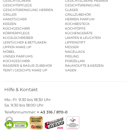
GESICHTSCREME
GESICHTSCREME HERREN
GESICHTSPFLEGE
GESICHTSREINIGUNG
GESICHTSREINIGUNG HERREN
GLÄSER
GRILLER
GRILLZUBEHÖR
HANDTÜCHER
HERREN PARFUM
KERZEN
KOCHBESTECK
KOCHGESCHIRR
KOCHTÖPFE
KÖRPERPFLEGE
KÜCHENGERÄTE
KUGELSCHREIBER
LAMPEN & LEUCHTEN
LEINTÜCHER & BETTLAKEN
LIPPENSTIFT
LIPPEN MAKE UP
MESSER
MÖBEL
NAGELLACK
UNISEX PARFUMS
PEELING
KOCHGESCHIRR
PORZELLAN
RASIERER & RASUR ZUBEHÖR
RAUMDÜFTE & KERZEN
TEINT | GESICHTS MAKE UP
VASEN
Hilfe & Kontakt
Mo.–Fr. 9:30 bis 18:30 Uhr
Sa. 9:30 bis 18:00 Uhr
Telefonnummer:
+ 43 316 / 870-0