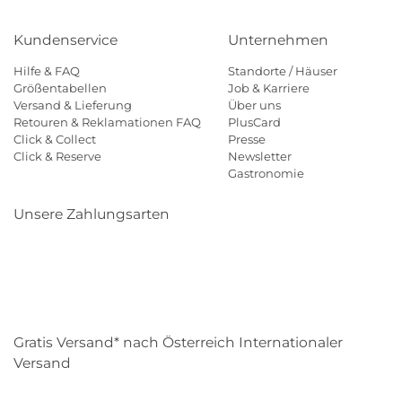
Kundenservice
Unternehmen
Hilfe & FAQ
Standorte / Häuser
Größentabellen
Job & Karriere
Versand & Lieferung
Über uns
Retouren & Reklamationen FAQ
PlusCard
Click & Collect
Presse
Click & Reserve
Newsletter
Gastronomie
Unsere Zahlungsarten
Klarna
Paypal
Mastercard
Visa
Diners
Eps
Shop
Applepay
Amazon
Gratis Versand* nach Österreich Internationaler
Versand