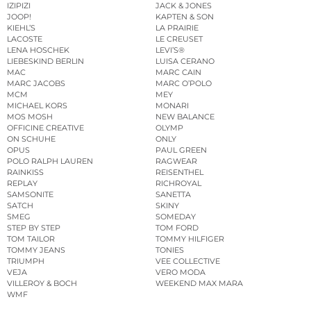
IZIPIZI
JACK & JONES
JOOP!
KAPTEN & SON
KIEHL’S
LA PRAIRIE
LACOSTE
LE CREUSET
LENA HOSCHEK
LEVI’S®
LIEBESKIND BERLIN
LUISA CERANO
MAC
MARC CAIN
MARC JACOBS
MARC O’POLO
MCM
MEY
MICHAEL KORS
MONARI
MOS MOSH
NEW BALANCE
OFFICINE CREATIVE
OLYMP
ON SCHUHE
ONLY
OPUS
PAUL GREEN
POLO RALPH LAUREN
RAGWEAR
RAINKISS
REISENTHEL
REPLAY
RICHROYAL
SAMSONITE
SANETTA
SATCH
SKINY
SMEG
SOMEDAY
STEP BY STEP
TOM FORD
TOM TAILOR
TOMMY HILFIGER
TOMMY JEANS
TONIES
TRIUMPH
VEE COLLECTIVE
VEJA
VERO MODA
VILLEROY & BOCH
WEEKEND MAX MARA
WMF