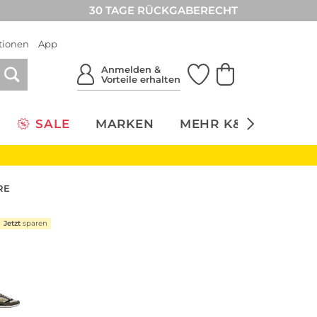
30 TAGE RÜCKGABERECHT
tionen
App
Anmelden &
Vorteile erhalten
SALE
MARKEN
MEHR K&Ö
NACH
RE
Jetzt
sparen