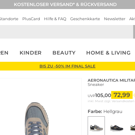
KOSTENLOSER VERSAND* & RÜCKVERSAND
Standorte
PlusCard
Hilfe & FAQ
Geschenkkarte
Newsletter
Ak
REN
KINDER
BEAUTY
HOME & LIVING
BIS ZU -50% IM FINAL SALE
AERONAUTICA MILITA
Sneaker
72,99
105,00
UVP
inkl. Mwst zzgl.
Versandkosten
Farbe:
Hellgrau