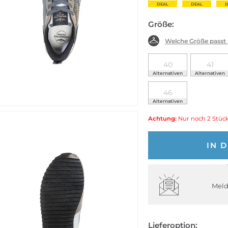
DEAL
DEAL
D
Größe:
Welche Größe passt
40
41
Alternativen
Alternativen
46
Alternativen
Achtung:
Nur noch 2 Stück
IN 
Meld
Lieferoption: