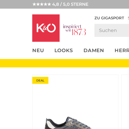
★★★★★ 4,8 / 5,0 STERNE
ZU GIGASPORT
FASHION-
UNSERE APP
CLICK &
CLICK &
TRENDS
COLLECT
RESERVE
NEU
LOOKS
DAMEN
HER
DEAL