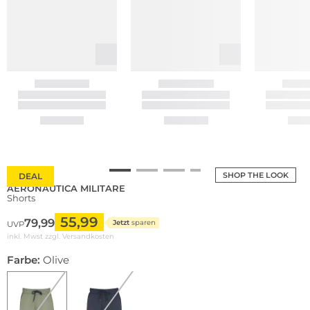
SHOP THE LOOK
DEAL
AERONAUTICA MILITARE
Shorts
55,99
79,99
Jetzt
sparen
UVP
inkl. Mwst zzgl.
Versandkosten
Farbe:
Olive