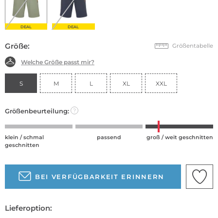
DEAL
DEAL
Größe:
Größentabelle
Welche Größe passt mir?
S
M
L
XL
XXL
Größenbeurteilung:
?
klein / schmal
passend
groß / weit geschnitten
geschnitten
BEI VERFÜGBARKEIT ERINNERN
Lieferoption: