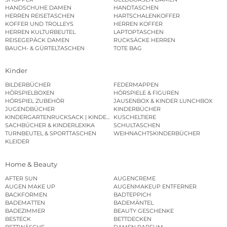
HANDSCHUHE DAMEN
HANDTASCHEN
HERREN REISETASCHEN
HARTSCHALENKOFFER
KOFFER UND TROLLEYS
HERREN KOFFER
HERREN KULTURBEUTEL
LAPTOPTASCHEN
REISEGEPÄCK DAMEN
RUCKSÄCKE HERREN
BAUCH- & GÜRTELTASCHEN
TOTE BAG
Kinder
BILDERBÜCHER
FEDERMAPPEN
HÖRSPIELBOXEN
HÖRSPIELE & FIGUREN
HÖRSPIEL ZUBEHÖR
JAUSENBOX & KINDER LUNCHBOX
JUGENDBÜCHER
KINDERBÜCHER
KINDERGARTENRUCKSACK | KINDERGARTENBEUTEL
KUSCHELTIERE
SACHBÜCHER & KINDERLEXIKA
SCHULTASCHEN
TURNBEUTEL & SPORTTASCHEN
WEIHNACHTSKINDERBÜCHER
KLEIDER
Home & Beauty
AFTER SUN
AUGENCREME
AUGEN MAKE UP
AUGENMAKEUP ENTFERNER
BACKFORMEN
BADTEPPICH
BADEMATTEN
BADEMÄNTEL
BADEZIMMER
BEAUTY GESCHENKE
BESTECK
BETTDECKEN
BETTWÄSCHE
DAMEN PARFUM