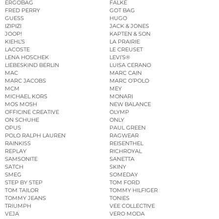
ERGOBAG
FALKE
FRED PERRY
GOT BAG
GUESS
HUGO
IZIPIZI
JACK & JONES
JOOP!
KAPTEN & SON
KIEHL’S
LA PRAIRIE
LACOSTE
LE CREUSET
LENA HOSCHEK
LEVI’S®
LIEBESKIND BERLIN
LUISA CERANO
MAC
MARC CAIN
MARC JACOBS
MARC O’POLO
MCM
MEY
MICHAEL KORS
MONARI
MOS MOSH
NEW BALANCE
OFFICINE CREATIVE
OLYMP
ON SCHUHE
ONLY
OPUS
PAUL GREEN
POLO RALPH LAUREN
RAGWEAR
RAINKISS
REISENTHEL
REPLAY
RICHROYAL
SAMSONITE
SANETTA
SATCH
SKINY
SMEG
SOMEDAY
STEP BY STEP
TOM FORD
TOM TAILOR
TOMMY HILFIGER
TOMMY JEANS
TONIES
TRIUMPH
VEE COLLECTIVE
VEJA
VERO MODA