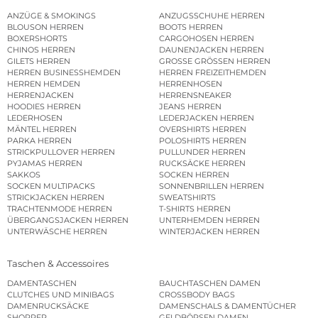
ANZÜGE & SMOKINGS
ANZUGSSCHUHE HERREN
BLOUSON HERREN
BOOTS HERREN
BOXERSHORTS
CARGOHOSEN HERREN
CHINOS HERREN
DAUNENJACKEN HERREN
GILETS HERREN
GROSSE GRÖSSEN HERREN
HERREN BUSINESSHEMDEN
HERREN FREIZEITHEMDEN
HERREN HEMDEN
HERRENHOSEN
HERRENJACKEN
HERRENSNEAKER
HOODIES HERREN
JEANS HERREN
LEDERHOSEN
LEDERJACKEN HERREN
MÄNTEL HERREN
OVERSHIRTS HERREN
PARKA HERREN
POLOSHIRTS HERREN
STRICKPULLOVER HERREN
PULLUNDER HERREN
PYJAMAS HERREN
RUCKSÄCKE HERREN
SAKKOS
SOCKEN HERREN
SOCKEN MULTIPACKS
SONNENBRILLEN HERREN
STRICKJACKEN HERREN
SWEATSHIRTS
TRACHTENMODE HERREN
T-SHIRTS HERREN
ÜBERGANGSJACKEN HERREN
UNTERHEMDEN HERREN
UNTERWÄSCHE HERREN
WINTERJACKEN HERREN
Taschen & Accessoires
DAMENTASCHEN
BAUCHTASCHEN DAMEN
CLUTCHES UND MINIBAGS
CROSSBODY BAGS
DAMENRUCKSÄCKE
DAMENSCHALS & DAMENTÜCHER
SHOPPER
GELDBÖRSEN DAMEN