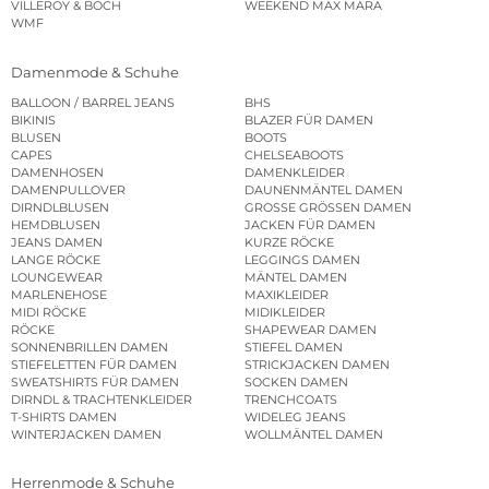
VILLEROY & BOCH
WEEKEND MAX MARA
WMF
Damenmode & Schuhe
BALLOON / BARREL JEANS
BHS
BIKINIS
BLAZER FÜR DAMEN
BLUSEN
BOOTS
CAPES
CHELSEABOOTS
DAMENHOSEN
DAMENKLEIDER
DAMENPULLOVER
DAUNENMÄNTEL DAMEN
DIRNDLBLUSEN
GROSSE GRÖSSEN DAMEN
HEMDBLUSEN
JACKEN FÜR DAMEN
JEANS DAMEN
KURZE RÖCKE
LANGE RÖCKE
LEGGINGS DAMEN
LOUNGEWEAR
MÄNTEL DAMEN
MARLENEHOSE
MAXIKLEIDER
MIDI RÖCKE
MIDIKLEIDER
RÖCKE
SHAPEWEAR DAMEN
SONNENBRILLEN DAMEN
STIEFEL DAMEN
STIEFELETTEN FÜR DAMEN
STRICKJACKEN DAMEN
SWEATSHIRTS FÜR DAMEN
SOCKEN DAMEN
DIRNDL & TRACHTENKLEIDER
TRENCHCOATS
T-SHIRTS DAMEN
WIDELEG JEANS
WINTERJACKEN DAMEN
WOLLMÄNTEL DAMEN
Herrenmode & Schuhe