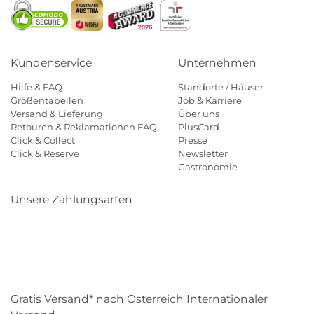
Kundenservice
Unternehmen
Hilfe & FAQ
Standorte / Häuser
Größentabellen
Job & Karriere
Versand & Lieferung
Über uns
Retouren & Reklamationen FAQ
PlusCard
Click & Collect
Presse
Click & Reserve
Newsletter
Gastronomie
Unsere Zahlungsarten
Klarna
Paypal
Mastercard
Visa
Diners
Eps
Shop
Applepay
Amazon
Gratis Versand* nach Österreich Internationaler