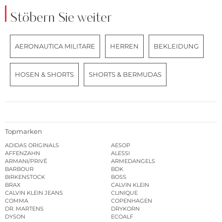
Stöbern Sie weiter
AERONAUTICA MILITARE
HERREN
BEKLEIDUNG
HOSEN & SHORTS
SHORTS & BERMUDAS
Topmarken
ADIDAS ORIGINALS
AESOP
AFFENZAHN
ALESSI
ARMANI/PRIVÉ
ARMEDANGELS
BARBOUR
BDK
BIRKENSTOCK
BOSS
BRAX
CALVIN KLEIN
CALVIN KLEIN JEANS
CLINIQUE
COMMA
COPENHAGEN
DR. MARTENS
DRYKORN
DYSON
ECOALF