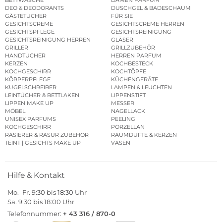
DEO & DEODORANTS
DUSCHGEL & BADESCHAUM
GÄSTETÜCHER
FÜR SIE
GESICHTSCREME
GESICHTSCREME HERREN
GESICHTSPFLEGE
GESICHTSREINIGUNG
GESICHTSREINIGUNG HERREN
GLÄSER
GRILLER
GRILLZUBEHÖR
HANDTÜCHER
HERREN PARFUM
KERZEN
KOCHBESTECK
KOCHGESCHIRR
KOCHTÖPFE
KÖRPERPFLEGE
KÜCHENGERÄTE
KUGELSCHREIBER
LAMPEN & LEUCHTEN
LEINTÜCHER & BETTLAKEN
LIPPENSTIFT
LIPPEN MAKE UP
MESSER
MÖBEL
NAGELLACK
UNISEX PARFUMS
PEELING
KOCHGESCHIRR
PORZELLAN
RASIERER & RASUR ZUBEHÖR
RAUMDÜFTE & KERZEN
TEINT | GESICHTS MAKE UP
VASEN
Hilfe & Kontakt
Mo.–Fr. 9:30 bis 18:30 Uhr
Sa. 9:30 bis 18:00 Uhr
Telefonnummer:
+ 43 316 / 870-0