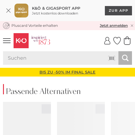
K&Ö & GIGASPORT APP
ZUR APP
Jetzt kostenlos downloaden
Pluscard Vorteile erhalten
KOSTENLOSER VERSAND* & RÜCKVERSAND
Jetzt anmelden
UNSERE APP
CLICK &
CLICK &
COLLECT
RESERVE
BIS ZU -50% IM FINAL SALE
Passende Alternativen