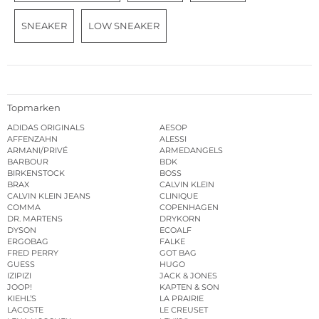
SNEAKER
LOW SNEAKER
Topmarken
ADIDAS ORIGINALS
AESOP
AFFENZAHN
ALESSI
ARMANI/PRIVÉ
ARMEDANGELS
BARBOUR
BDK
BIRKENSTOCK
BOSS
BRAX
CALVIN KLEIN
CALVIN KLEIN JEANS
CLINIQUE
COMMA
COPENHAGEN
DR. MARTENS
DRYKORN
DYSON
ECOALF
ERGOBAG
FALKE
FRED PERRY
GOT BAG
GUESS
HUGO
IZIPIZI
JACK & JONES
JOOP!
KAPTEN & SON
KIEHL’S
LA PRAIRIE
LACOSTE
LE CREUSET