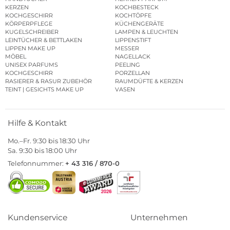
KERZEN
KOCHBESTECK
KOCHGESCHIRR
KOCHTÖPFE
KÖRPERPFLEGE
KÜCHENGERÄTE
KUGELSCHREIBER
LAMPEN & LEUCHTEN
LEINTÜCHER & BETTLAKEN
LIPPENSTIFT
LIPPEN MAKE UP
MESSER
MÖBEL
NAGELLACK
UNISEX PARFUMS
PEELING
KOCHGESCHIRR
PORZELLAN
RASIERER & RASUR ZUBEHÖR
RAUMDÜFTE & KERZEN
TEINT | GESICHTS MAKE UP
VASEN
Hilfe & Kontakt
Mo.–Fr. 9:30 bis 18:30 Uhr
Sa. 9:30 bis 18:00 Uhr
Telefonnummer:
+ 43 316 / 870-0
Kundenservice
Unternehmen