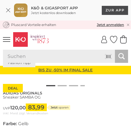
K&Ö & GIGASPORT APP
ZUR APP
Jetzt kostenlos downloaden
Pluscard Vorteile erhalten
KOSTENLOSER VERSAND* & RÜCKVERSAND
Jetzt anmelden
UNSERE APP
CLICK &
CLICK &
COLLECT
RESERVE
Fashion Tipp
BIS ZU -50% IM FINAL SALE
DEAL
ADIDAS ORIGINALS
Sneaker SAMBA OG
83,99
120,00
Jetzt
sparen
UVP
inkl. Mwst zzgl.
Versandkosten
Farbe:
Gelb