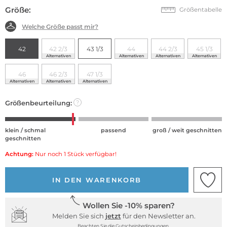
Größe:
Größentabelle
Welche Größe passt mir?
42
42 2/3
43 1/3
44
44 2/3
45 1/3
Alternativen
Alternativen
Alternativen
Alternativen
46
46 2/3
47 1/3
Alternativen
Alternativen
Alternativen
Größenbeurteilung:
?
klein / schmal
passend
groß / weit geschnitten
geschnitten
Achtung:
Nur noch 1 Stück verfügbar!
IN DEN WARENKORB
Wollen Sie -10% sparen?
Melden Sie sich
jetzt
für den Newsletter an.
Beachten Sie die Gutscheinbedingungen.