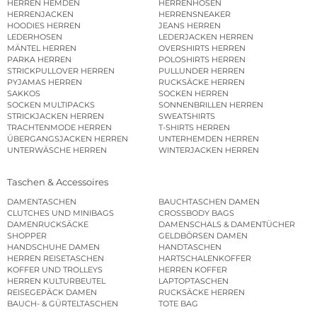
HERREN HEMDEN
HERRENHOSEN
HERRENJACKEN
HERRENSNEAKER
HOODIES HERREN
JEANS HERREN
LEDERHOSEN
LEDERJACKEN HERREN
MÄNTEL HERREN
OVERSHIRTS HERREN
PARKA HERREN
POLOSHIRTS HERREN
STRICKPULLOVER HERREN
PULLUNDER HERREN
PYJAMAS HERREN
RUCKSÄCKE HERREN
SAKKOS
SOCKEN HERREN
SOCKEN MULTIPACKS
SONNENBRILLEN HERREN
STRICKJACKEN HERREN
SWEATSHIRTS
TRACHTENMODE HERREN
T-SHIRTS HERREN
ÜBERGANGSJACKEN HERREN
UNTERHEMDEN HERREN
UNTERWÄSCHE HERREN
WINTERJACKEN HERREN
Taschen & Accessoires
DAMENTASCHEN
BAUCHTASCHEN DAMEN
CLUTCHES UND MINIBAGS
CROSSBODY BAGS
DAMENRUCKSÄCKE
DAMENSCHALS & DAMENTÜCHER
SHOPPER
GELDBÖRSEN DAMEN
HANDSCHUHE DAMEN
HANDTASCHEN
HERREN REISETASCHEN
HARTSCHALENKOFFER
KOFFER UND TROLLEYS
HERREN KOFFER
HERREN KULTURBEUTEL
LAPTOPTASCHEN
REISEGEPÄCK DAMEN
RUCKSÄCKE HERREN
BAUCH- & GÜRTELTASCHEN
TOTE BAG