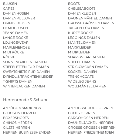
BLUSEN
BOOTS
CAPES
CHELSEABOOTS
DAMENHOSEN
DAMENKLEIDER
DAMENPULLOVER
DAUNENMÄNTEL DAMEN
DIRNDLBLUSEN
GROSSE GRÖSSEN DAMEN
HEMDBLUSEN
JACKEN FÜR DAMEN
JEANS DAMEN
KURZE RÖCKE
LANGE RÖCKE
LEGGINGS DAMEN
LOUNGEWEAR
MÄNTEL DAMEN
MARLENEHOSE
MAXIKLEIDER
MIDI RÖCKE
MIDIKLEIDER
RÖCKE
SHAPEWEAR DAMEN
SONNENBRILLEN DAMEN
STIEFEL DAMEN
STIEFELETTEN FÜR DAMEN
STRICKJACKEN DAMEN
SWEATSHIRTS FÜR DAMEN
SOCKEN DAMEN
DIRNDL & TRACHTENKLEIDER
TRENCHCOATS
T-SHIRTS DAMEN
WIDELEG JEANS
WINTERJACKEN DAMEN
WOLLMÄNTEL DAMEN
Herrenmode & Schuhe
ANZÜGE & SMOKINGS
ANZUGSSCHUHE HERREN
BLOUSON HERREN
BOOTS HERREN
BOXERSHORTS
CARGOHOSEN HERREN
CHINOS HERREN
DAUNENJACKEN HERREN
GILETS HERREN
GROSSE GRÖSSEN HERREN
HERREN BUSINESSHEMDEN
HERREN FREIZEITHEMDEN