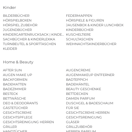
Kinder
BILDERBÜCHER
FEDERMAPPEN
HÖRSPIELBOXEN
HÖRSPIELE & FIGUREN
HÖRSPIEL ZUBEHÖR
JAUSENBOX & KINDER LUNCHBOX
JUGENDBÜCHER
KINDERBÜCHER
KINDERGARTENRUCKSACK | KINDERGARTENBEUTEL
KUSCHELTIERE
SACHBÜCHER & KINDERLEXIKA
SCHULTASCHEN
TURNBEUTEL & SPORTTASCHEN
WEIHNACHTSKINDERBÜCHER
KLEIDER
Home & Beauty
AFTER SUN
AUGENCREME
AUGEN MAKE UP
AUGENMAKEUP ENTFERNER
BACKFORMEN
BADTEPPICH
BADEMATTEN
BADEMÄNTEL
BADEZIMMER
BEAUTY GESCHENKE
BESTECK
BETTDECKEN
BETTWÄSCHE
DAMEN PARFUM
DEO & DEODORANTS
DUSCHGEL & BADESCHAUM
GÄSTETÜCHER
FÜR SIE
GESICHTSCREME
GESICHTSCREME HERREN
GESICHTSPFLEGE
GESICHTSREINIGUNG
GESICHTSREINIGUNG HERREN
GLÄSER
GRILLER
GRILLZUBEHÖR
HANDTÜCHER
HERREN PARFUM