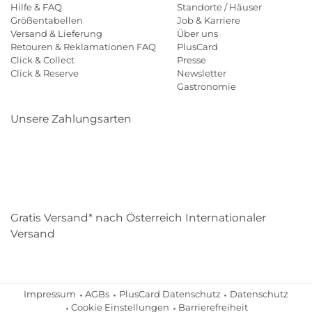
Hilfe & FAQ
Standorte / Häuser
Größentabellen
Job & Karriere
Versand & Lieferung
Über uns
Retouren & Reklamationen FAQ
PlusCard
Click & Collect
Presse
Click & Reserve
Newsletter
Gastronomie
Unsere Zahlungsarten
Klarna
Paypal
Mastercard
Visa
Diners
Eps
Shop
Applepay
Amazon
Gratis Versand* nach Österreich Internationaler
Versand
Impressum
AGBs
PlusCard Datenschutz
Datenschutz
Cookie Einstellungen
Barrierefreiheit