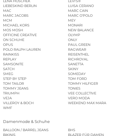
LENA HOSCHEK
LEVI’S®
LIEBESKIND BERLIN
LUISA CERANO
MAC
MARC CAIN
MARC JACOBS
MARC O’POLO
MCM
MEY
MICHAEL KORS
MONARI
MOS MOSH
NEW BALANCE
OFFICINE CREATIVE
OLYMP
ON SCHUHE
ONLY
OPUS
PAUL GREEN
POLO RALPH LAUREN
RAGWEAR
RAINKISS
REISENTHEL
REPLAY
RICHROYAL
SAMSONITE
SANETTA
SATCH
SKINY
SMEG
SOMEDAY
STEP BY STEP
TOM FORD
TOM TAILOR
TOMMY HILFIGER
TOMMY JEANS
TONIES
TRIUMPH
VEE COLLECTIVE
VEJA
VERO MODA
VILLEROY & BOCH
WEEKEND MAX MARA
WMF
Damenmode & Schuhe
BALLOON / BARREL JEANS
BHS
BIKINIS
BLAZER FÜR DAMEN