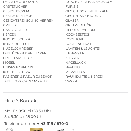
DEO & DEODORANTS
DUSCHGEL & BADESCHAUM
GÄSTETÜCHER
FÜR SIE
GESICHTSCREME
GESICHTSCREME HERREN
GESICHTSPFLEGE
GESICHTSREINIGUNG
GESICHTSREINIGUNG HERREN
GLÄSER
GRILLER
GRILLZUBEHÖR
HANDTÜCHER
HERREN PARFUM
KERZEN
KOCHBESTECK
KOCHGESCHIRR
KOCHTÖPFE
KÖRPERPFLEGE
KÜCHENGERÄTE
KUGELSCHREIBER
LAMPEN & LEUCHTEN
LEINTÜCHER & BETTLAKEN
LIPPENSTIFT
LIPPEN MAKE UP
MESSER
MÖBEL
NAGELLACK
UNISEX PARFUMS
PEELING
KOCHGESCHIRR
PORZELLAN
RASIERER & RASUR ZUBEHÖR
RAUMDÜFTE & KERZEN
TEINT | GESICHTS MAKE UP
VASEN
Hilfe & Kontakt
Mo.–Fr. 9:30 bis 18:30 Uhr
Sa. 9:30 bis 18:00 Uhr
Telefonnummer:
+ 43 316 / 870-0