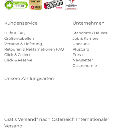
Kundenservice
Unternehmen
Hilfe & FAQ
Standorte / Häuser
Größentabellen
Job & Karriere
Versand & Lieferung
Über uns
Retouren & Reklamationen FAQ
PlusCard
Click & Collect
Presse
Click & Reserve
Newsletter
Gastronomie
Unsere Zahlungsarten
Klarna
Paypal
Mastercard
Visa
Diners
Eps
Shop
Applepay
Amazon
Gratis Versand* nach Österreich Internationaler
Versand