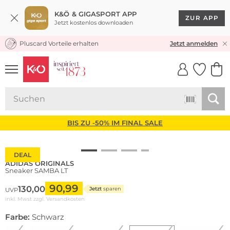
K&Ö & GIGASPORT APP
ZUR APP
Jetzt kostenlos downloaden
Pluscard Vorteile erhalten
KOSTENLOSER VERSAND* & RÜCKVERSAND
Jetzt anmelden
UNSERE APP
CLICK &
CLICK &
COLLECT
RESERVE
BIS ZU -50% IM FINAL SALE
DEAL
ADIDAS ORIGINALS
Sneaker SAMBA LT
90,99
130,00
Jetzt
sparen
UVP
inkl. Mwst zzgl.
Versandkosten
Farbe:
Schwarz