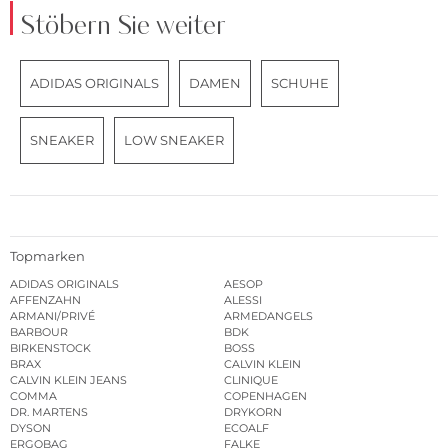
Stöbern Sie weiter
ADIDAS ORIGINALS
DAMEN
SCHUHE
SNEAKER
LOW SNEAKER
Topmarken
ADIDAS ORIGINALS
AESOP
AFFENZAHN
ALESSI
ARMANI/PRIVÉ
ARMEDANGELS
BARBOUR
BDK
BIRKENSTOCK
BOSS
BRAX
CALVIN KLEIN
CALVIN KLEIN JEANS
CLINIQUE
COMMA
COPENHAGEN
DR. MARTENS
DRYKORN
DYSON
ECOALF
ERGOBAG
FALKE