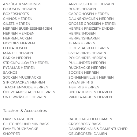
ANZÜGE & SMOKINGS
ANZUGSSCHUHE HERREN
BLOUSON HERREN
BOOTS HERREN
BOXERSHORTS
CARGOHOSEN HERREN
CHINOS HERREN
DAUNENJACKEN HERREN
GILETS HERREN
GROSSE GRÖSSEN HERREN
HERREN BUSINESSHEMDEN
HERREN FREIZEITHEMDEN
HERREN HEMDEN
HERRENHOSEN
HERRENJACKEN
HERRENSNEAKER
HOODIES HERREN
JEANS HERREN
LEDERHOSEN
LEDERJACKEN HERREN
MÄNTEL HERREN
OVERSHIRTS HERREN
PARKA HERREN
POLOSHIRTS HERREN
STRICKPULLOVER HERREN
PULLUNDER HERREN
PYJAMAS HERREN
RUCKSÄCKE HERREN
SAKKOS
SOCKEN HERREN
SOCKEN MULTIPACKS
SONNENBRILLEN HERREN
STRICKJACKEN HERREN
SWEATSHIRTS
TRACHTENMODE HERREN
T-SHIRTS HERREN
ÜBERGANGSJACKEN HERREN
UNTERHEMDEN HERREN
UNTERWÄSCHE HERREN
WINTERJACKEN HERREN
Taschen & Accessoires
DAMENTASCHEN
BAUCHTASCHEN DAMEN
CLUTCHES UND MINIBAGS
CROSSBODY BAGS
DAMENRUCKSÄCKE
DAMENSCHALS & DAMENTÜCHER
SHOPPER
GELDBÖRSEN DAMEN