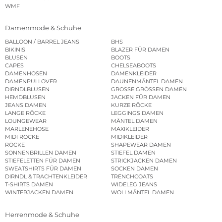
WMF
Damenmode & Schuhe
BALLOON / BARREL JEANS
BHS
BIKINIS
BLAZER FÜR DAMEN
BLUSEN
BOOTS
CAPES
CHELSEABOOTS
DAMENHOSEN
DAMENKLEIDER
DAMENPULLOVER
DAUNENMÄNTEL DAMEN
DIRNDLBLUSEN
GROSSE GRÖSSEN DAMEN
HEMDBLUSEN
JACKEN FÜR DAMEN
JEANS DAMEN
KURZE RÖCKE
LANGE RÖCKE
LEGGINGS DAMEN
LOUNGEWEAR
MÄNTEL DAMEN
MARLENEHOSE
MAXIKLEIDER
MIDI RÖCKE
MIDIKLEIDER
RÖCKE
SHAPEWEAR DAMEN
SONNENBRILLEN DAMEN
STIEFEL DAMEN
STIEFELETTEN FÜR DAMEN
STRICKJACKEN DAMEN
SWEATSHIRTS FÜR DAMEN
SOCKEN DAMEN
DIRNDL & TRACHTENKLEIDER
TRENCHCOATS
T-SHIRTS DAMEN
WIDELEG JEANS
WINTERJACKEN DAMEN
WOLLMÄNTEL DAMEN
Herrenmode & Schuhe