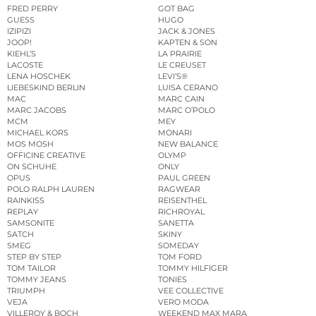
FRED PERRY
GOT BAG
GUESS
HUGO
IZIPIZI
JACK & JONES
JOOP!
KAPTEN & SON
KIEHL’S
LA PRAIRIE
LACOSTE
LE CREUSET
LENA HOSCHEK
LEVI’S®
LIEBESKIND BERLIN
LUISA CERANO
MAC
MARC CAIN
MARC JACOBS
MARC O’POLO
MCM
MEY
MICHAEL KORS
MONARI
MOS MOSH
NEW BALANCE
OFFICINE CREATIVE
OLYMP
ON SCHUHE
ONLY
OPUS
PAUL GREEN
POLO RALPH LAUREN
RAGWEAR
RAINKISS
REISENTHEL
REPLAY
RICHROYAL
SAMSONITE
SANETTA
SATCH
SKINY
SMEG
SOMEDAY
STEP BY STEP
TOM FORD
TOM TAILOR
TOMMY HILFIGER
TOMMY JEANS
TONIES
TRIUMPH
VEE COLLECTIVE
VEJA
VERO MODA
VILLEROY & BOCH
WEEKEND MAX MARA