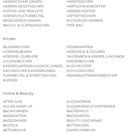
HANDSCHUHE DAMEN
HANDTASCHEN
HERREN REISETASCHEN
HARTSCHALENKOFFER
KOFFER UND TROLLEYS
HERREN KOFFER
HERREN KULTURBEUTEL
LAPTOPTASCHEN
REISEGEPÄCK DAMEN
RUCKSÄCKE HERREN
BAUCH- & GÜRTELTASCHEN
TOTE BAG
Kinder
BILDERBÜCHER
FEDERMAPPEN
HÖRSPIELBOXEN
HÖRSPIELE & FIGUREN
HÖRSPIEL ZUBEHÖR
JAUSENBOX & KINDER LUNCHBOX
JUGENDBÜCHER
KINDERBÜCHER
KINDERGARTENRUCKSACK | KINDERGARTENBEUTEL
KUSCHELTIERE
SACHBÜCHER & KINDERLEXIKA
SCHULTASCHEN
TURNBEUTEL & SPORTTASCHEN
WEIHNACHTSKINDERBÜCHER
KLEIDER
Home & Beauty
AFTER SUN
AUGENCREME
AUGEN MAKE UP
AUGENMAKEUP ENTFERNER
BACKFORMEN
BADTEPPICH
BADEMATTEN
BADEMÄNTEL
BADEZIMMER
BEAUTY GESCHENKE
BESTECK
BETTDECKEN
BETTWÄSCHE
DAMEN PARFUM