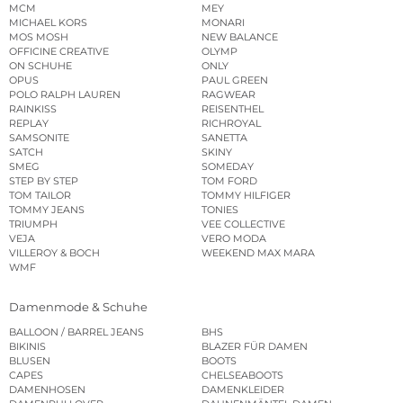
MCM
MEY
MICHAEL KORS
MONARI
MOS MOSH
NEW BALANCE
OFFICINE CREATIVE
OLYMP
ON SCHUHE
ONLY
OPUS
PAUL GREEN
POLO RALPH LAUREN
RAGWEAR
RAINKISS
REISENTHEL
REPLAY
RICHROYAL
SAMSONITE
SANETTA
SATCH
SKINY
SMEG
SOMEDAY
STEP BY STEP
TOM FORD
TOM TAILOR
TOMMY HILFIGER
TOMMY JEANS
TONIES
TRIUMPH
VEE COLLECTIVE
VEJA
VERO MODA
VILLEROY & BOCH
WEEKEND MAX MARA
WMF
Damenmode & Schuhe
BALLOON / BARREL JEANS
BHS
BIKINIS
BLAZER FÜR DAMEN
BLUSEN
BOOTS
CAPES
CHELSEABOOTS
DAMENHOSEN
DAMENKLEIDER