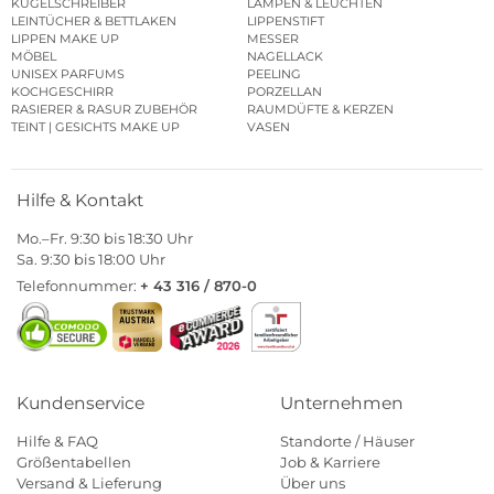
KUGELSCHREIBER
LAMPEN & LEUCHTEN
LEINTÜCHER & BETTLAKEN
LIPPENSTIFT
LIPPEN MAKE UP
MESSER
MÖBEL
NAGELLACK
UNISEX PARFUMS
PEELING
KOCHGESCHIRR
PORZELLAN
RASIERER & RASUR ZUBEHÖR
RAUMDÜFTE & KERZEN
TEINT | GESICHTS MAKE UP
VASEN
Hilfe & Kontakt
Mo.–Fr. 9:30 bis 18:30 Uhr
Sa. 9:30 bis 18:00 Uhr
Telefonnummer:
+ 43 316 / 870-0
Kundenservice
Unternehmen
Hilfe & FAQ
Standorte / Häuser
Größentabellen
Job & Karriere
Versand & Lieferung
Über uns