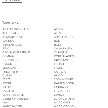
Topmarken
ADIDAS ORIGINALS
AESOP
AFFENZAHN
ALESSI
ARMANI/PRIVÉ
ARMEDANGELS
BARBOUR
BDK
BIRKENSTOCK
BOSS
BRAX
CALVIN KLEIN
CALVIN KLEIN JEANS
CLINIQUE
COMMA
COPENHAGEN
DR. MARTENS
DRYKORN
DYSON
ECOALF
ERGOBAG
FALKE
FRED PERRY
GOT BAG
GUESS
HUGO
IZIPIZI
JACK & JONES
JOOP!
KAPTEN & SON
KIEHL’S
LA PRAIRIE
LACOSTE
LE CREUSET
LENA HOSCHEK
LEVI’S®
LIEBESKIND BERLIN
LUISA CERANO
MAC
MARC CAIN
MARC JACOBS
MARC O’POLO