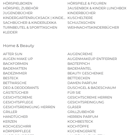
HÖRSPIELBOXEN
HÖRSPIELE & FIGUREN
HÖRSPIEL ZUBEHÖR
JAUSENBOX & KINDER LUNCHBOX
JUGENDBÜCHER
KINDERBÜCHER
KINDERGARTENRUCKSACK | KINDERGARTENBEUTEL
KUSCHELTIERE
SACHBÜCHER & KINDERLEXIKA
SCHULTASCHEN
TURNBEUTEL & SPORTTASCHEN
WEIHNACHTSKINDERBÜCHER
KLEIDER
Home & Beauty
AFTER SUN
AUGENCREME
AUGEN MAKE UP
AUGENMAKEUP ENTFERNER
BACKFORMEN
BADTEPPICH
BADEMATTEN
BADEMÄNTEL
BADEZIMMER
BEAUTY GESCHENKE
BESTECK
BETTDECKEN
BETTWÄSCHE
DAMEN PARFUM
DEO & DEODORANTS
DUSCHGEL & BADESCHAUM
GÄSTETÜCHER
FÜR SIE
GESICHTSCREME
GESICHTSCREME HERREN
GESICHTSPFLEGE
GESICHTSREINIGUNG
GESICHTSREINIGUNG HERREN
GLÄSER
GRILLER
GRILLZUBEHÖR
HANDTÜCHER
HERREN PARFUM
KERZEN
KOCHBESTECK
KOCHGESCHIRR
KOCHTÖPFE
KÖRPERPFLEGE
KÜCHENGERÄTE