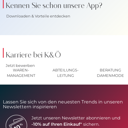
Kennen Sie schon unsere App?
Downloaden & Vorteile entdecken
Karriere bei K&Ö
Jetzt bewerben
WAREN-
ABTEILUNGS-
BERATUNG
MANAGEMENT
LEITUNG
DAMENMODE
Lassen Sie sich von den neuesten Trends in unseren
Newslettern inspirieren
Jetzt unseren Newsletter abonnieren und
-10% auf Ihren Einkauf
* sichern.