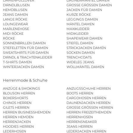
DAMENPULLOVER
DAUNENMÄNTEL DAMEN
DIRNDLBLUSEN
GROSSE GRÖSSEN DAMEN
HEMDBLUSEN
JACKEN FÜR DAMEN
JEANS DAMEN
KURZE RÖCKE
LANGE RÖCKE
LEGGINGS DAMEN
LOUNGEWEAR
MÄNTEL DAMEN
MARLENEHOSE
MAXIKLEIDER
MIDI RÖCKE
MIDIKLEIDER
RÖCKE
SHAPEWEAR DAMEN
SONNENBRILLEN DAMEN
STIEFEL DAMEN
STIEFELETTEN FÜR DAMEN
STRICKJACKEN DAMEN
SWEATSHIRTS FÜR DAMEN
SOCKEN DAMEN
DIRNDL & TRACHTENKLEIDER
TRENCHCOATS
T-SHIRTS DAMEN
WIDELEG JEANS
WINTERJACKEN DAMEN
WOLLMÄNTEL DAMEN
Herrenmode & Schuhe
ANZÜGE & SMOKINGS
ANZUGSSCHUHE HERREN
BLOUSON HERREN
BOOTS HERREN
BOXERSHORTS
CARGOHOSEN HERREN
CHINOS HERREN
DAUNENJACKEN HERREN
GILETS HERREN
GROSSE GRÖSSEN HERREN
HERREN BUSINESSHEMDEN
HERREN FREIZEITHEMDEN
HERREN HEMDEN
HERRENHOSEN
HERRENJACKEN
HERRENSNEAKER
HOODIES HERREN
JEANS HERREN
LEDERHOSEN
LEDERJACKEN HERREN