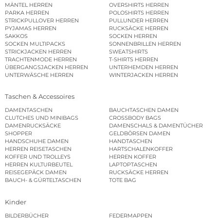
MÄNTEL HERREN
OVERSHIRTS HERREN
PARKA HERREN
POLOSHIRTS HERREN
STRICKPULLOVER HERREN
PULLUNDER HERREN
PYJAMAS HERREN
RUCKSÄCKE HERREN
SAKKOS
SOCKEN HERREN
SOCKEN MULTIPACKS
SONNENBRILLEN HERREN
STRICKJACKEN HERREN
SWEATSHIRTS
TRACHTENMODE HERREN
T-SHIRTS HERREN
ÜBERGANGSJACKEN HERREN
UNTERHEMDEN HERREN
UNTERWÄSCHE HERREN
WINTERJACKEN HERREN
Taschen & Accessoires
DAMENTASCHEN
BAUCHTASCHEN DAMEN
CLUTCHES UND MINIBAGS
CROSSBODY BAGS
DAMENRUCKSÄCKE
DAMENSCHALS & DAMENTÜCHER
SHOPPER
GELDBÖRSEN DAMEN
HANDSCHUHE DAMEN
HANDTASCHEN
HERREN REISETASCHEN
HARTSCHALENKOFFER
KOFFER UND TROLLEYS
HERREN KOFFER
HERREN KULTURBEUTEL
LAPTOPTASCHEN
REISEGEPÄCK DAMEN
RUCKSÄCKE HERREN
BAUCH- & GÜRTELTASCHEN
TOTE BAG
Kinder
BILDERBÜCHER
FEDERMAPPEN