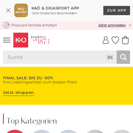
K&Ö & GIGASPORT APP
ZUR APP
Jetzt kostenlos downloaden
Pluscard Vorteile erhalten
KOSTENLOSER VERSAND* & RÜCKVERSAND
Jetzt anmelden
UNSERE APP
CLICK &
CLICK &
COLLECT
RESERVE
FINAL SALE: BIS ZU -50%
Ihre Lieblingsartikel zum besten Preis
Jetzt shoppen
Top Kategorien