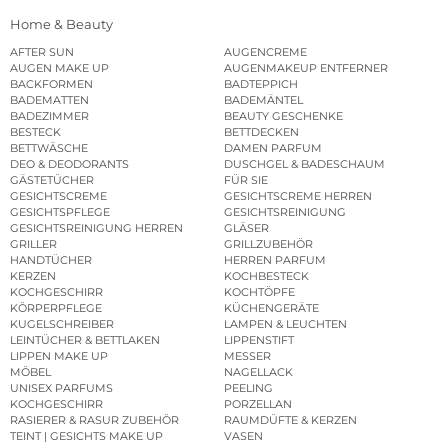
Home & Beauty
AFTER SUN
AUGENCREME
AUGEN MAKE UP
AUGENMAKEUP ENTFERNER
BACKFORMEN
BADTEPPICH
BADEMATTEN
BADEMÄNTEL
BADEZIMMER
BEAUTY GESCHENKE
BESTECK
BETTDECKEN
BETTWÄSCHE
DAMEN PARFUM
DEO & DEODORANTS
DUSCHGEL & BADESCHAUM
GÄSTETÜCHER
FÜR SIE
GESICHTSCREME
GESICHTSCREME HERREN
GESICHTSPFLEGE
GESICHTSREINIGUNG
GESICHTSREINIGUNG HERREN
GLÄSER
GRILLER
GRILLZUBEHÖR
HANDTÜCHER
HERREN PARFUM
KERZEN
KOCHBESTECK
KOCHGESCHIRR
KOCHTÖPFE
KÖRPERPFLEGE
KÜCHENGERÄTE
KUGELSCHREIBER
LAMPEN & LEUCHTEN
LEINTÜCHER & BETTLAKEN
LIPPENSTIFT
LIPPEN MAKE UP
MESSER
MÖBEL
NAGELLACK
UNISEX PARFUMS
PEELING
KOCHGESCHIRR
PORZELLAN
RASIERER & RASUR ZUBEHÖR
RAUMDÜFTE & KERZEN
TEINT | GESICHTS MAKE UP
VASEN