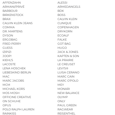
AFFENZAHN
ALESSI
ARMANI/PRIVÉ
ARMEDANGELS
BARBOUR
BDK
BIRKENSTOCK
BOSS
BRAX
CALVIN KLEIN
CALVIN KLEIN JEANS
CLINIQUE
COMMA
COPENHAGEN
DR. MARTENS
DRYKORN
DYSON
ECOALF
ERGOBAG
FALKE
FRED PERRY
GOT BAG
GUESS
HUGO
IZIPIZI
JACK & JONES
JOOP!
KAPTEN & SON
KIEHL’S
LA PRAIRIE
LACOSTE
LE CREUSET
LENA HOSCHEK
LEVI’S®
LIEBESKIND BERLIN
LUISA CERANO
MAC
MARC CAIN
MARC JACOBS
MARC O’POLO
MCM
MEY
MICHAEL KORS
MONARI
MOS MOSH
NEW BALANCE
OFFICINE CREATIVE
OLYMP
ON SCHUHE
ONLY
OPUS
PAUL GREEN
POLO RALPH LAUREN
RAGWEAR
RAINKISS
REISENTHEL