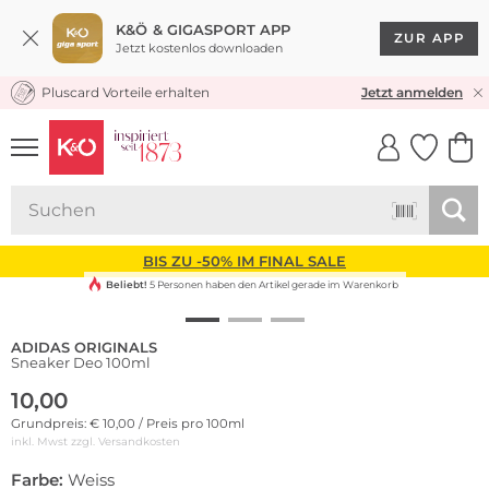
K&Ö & GIGASPORT APP
ZUR APP
Jetzt kostenlos downloaden
Pluscard Vorteile erhalten
KOSTENLOSER VERSAND* & RÜCKVERSAND
Jetzt anmelden
UNSERE APP
CLICK &
CLICK &
COLLECT
RESERVE
BIS ZU -50% IM FINAL SALE
Beliebt!
5 Personen haben den Artikel gerade im Warenkorb
ADIDAS ORIGINALS
Sneaker Deo 100ml
10,00
Grundpreis: € 10,00 / Preis pro 100ml
inkl. Mwst zzgl.
Versandkosten
Farbe:
Weiss