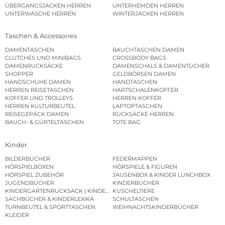
ÜBERGANGSJACKEN HERREN
UNTERHEMDEN HERREN
UNTERWÄSCHE HERREN
WINTERJACKEN HERREN
Taschen & Accessoires
DAMENTASCHEN
BAUCHTASCHEN DAMEN
CLUTCHES UND MINIBAGS
CROSSBODY BAGS
DAMENRUCKSÄCKE
DAMENSCHALS & DAMENTÜCHER
SHOPPER
GELDBÖRSEN DAMEN
HANDSCHUHE DAMEN
HANDTASCHEN
HERREN REISETASCHEN
HARTSCHALENKOFFER
KOFFER UND TROLLEYS
HERREN KOFFER
HERREN KULTURBEUTEL
LAPTOPTASCHEN
REISEGEPÄCK DAMEN
RUCKSÄCKE HERREN
BAUCH- & GÜRTELTASCHEN
TOTE BAG
Kinder
BILDERBÜCHER
FEDERMAPPEN
HÖRSPIELBOXEN
HÖRSPIELE & FIGUREN
HÖRSPIEL ZUBEHÖR
JAUSENBOX & KINDER LUNCHBOX
JUGENDBÜCHER
KINDERBÜCHER
KINDERGARTENRUCKSACK | KINDERGARTENBEUTEL
KUSCHELTIERE
SACHBÜCHER & KINDERLEXIKA
SCHULTASCHEN
TURNBEUTEL & SPORTTASCHEN
WEIHNACHTSKINDERBÜCHER
KLEIDER