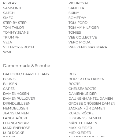
REPLAY
RICHROYAL
SAMSONITE
SANETTA
SATCH
SKINY
SMEG
SOMEDAY
STEP BY STEP
TOM FORD
TOM TAILOR
TOMMY HILFIGER
TOMMY JEANS
TONIES
TRIUMPH
VEE COLLECTIVE
VEJA
VERO MODA
VILLEROY & BOCH
WEEKEND MAX MARA
WMF
Damenmode & Schuhe
BALLOON / BARREL JEANS
BHS
BIKINIS
BLAZER FÜR DAMEN
BLUSEN
BOOTS
CAPES
CHELSEABOOTS
DAMENHOSEN
DAMENKLEIDER
DAMENPULLOVER
DAUNENMÄNTEL DAMEN
DIRNDLBLUSEN
GROSSE GRÖSSEN DAMEN
HEMDBLUSEN
JACKEN FÜR DAMEN
JEANS DAMEN
KURZE RÖCKE
LANGE RÖCKE
LEGGINGS DAMEN
LOUNGEWEAR
MÄNTEL DAMEN
MARLENEHOSE
MAXIKLEIDER
MIDI RÖCKE
MIDIKLEIDER