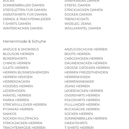
RÖCKE
SHAPEWEAR DAMEN
SONNENBRILLEN DAMEN
STIEFEL DAMEN
STIEFELETTEN FÜR DAMEN
STRICKJACKEN DAMEN
SWEATSHIRTS FÜR DAMEN
SOCKEN DAMEN
DIRNDL & TRACHTENKLEIDER
TRENCHCOATS
T-SHIRTS DAMEN
WIDELEG JEANS
WINTERJACKEN DAMEN
WOLLMÄNTEL DAMEN
Herrenmode & Schuhe
ANZÜGE & SMOKINGS
ANZUGSSCHUHE HERREN
BLOUSON HERREN
BOOTS HERREN
BOXERSHORTS
CARGOHOSEN HERREN
CHINOS HERREN
DAUNENJACKEN HERREN
GILETS HERREN
GROSSE GRÖSSEN HERREN
HERREN BUSINESSHEMDEN
HERREN FREIZEITHEMDEN
HERREN HEMDEN
HERRENHOSEN
HERRENJACKEN
HERRENSNEAKER
HOODIES HERREN
JEANS HERREN
LEDERHOSEN
LEDERJACKEN HERREN
MÄNTEL HERREN
OVERSHIRTS HERREN
PARKA HERREN
POLOSHIRTS HERREN
STRICKPULLOVER HERREN
PULLUNDER HERREN
PYJAMAS HERREN
RUCKSÄCKE HERREN
SAKKOS
SOCKEN HERREN
SOCKEN MULTIPACKS
SONNENBRILLEN HERREN
STRICKJACKEN HERREN
SWEATSHIRTS
TRACHTENMODE HERREN
T-SHIRTS HERREN