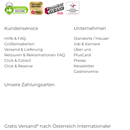
Kundenservice
Unternehmen
Hilfe & FAQ
Standorte / Häuser
Größentabellen
Job & Karriere
Versand & Lieferung
Über uns
Retouren & Reklamationen FAQ
PlusCard
Click & Collect
Presse
Click & Reserve
Newsletter
Gastronomie
Unsere Zahlungsarten
Klarna
Paypal
Mastercard
Visa
Diners
Eps
Shop
Applepay
Amazon
Gratis Versand* nach Österreich Internationaler