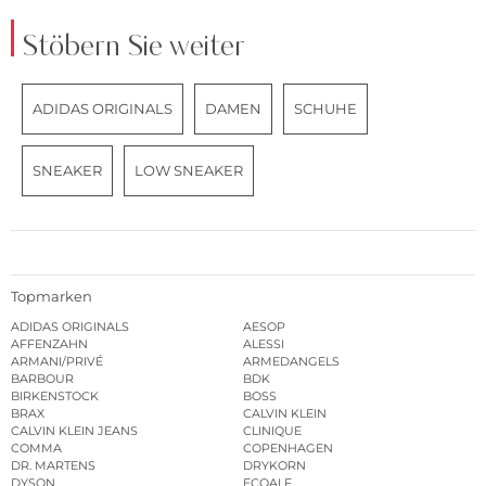
Stöbern Sie weiter
ADIDAS ORIGINALS
DAMEN
SCHUHE
SNEAKER
LOW SNEAKER
Topmarken
ADIDAS ORIGINALS
AESOP
AFFENZAHN
ALESSI
ARMANI/PRIVÉ
ARMEDANGELS
BARBOUR
BDK
BIRKENSTOCK
BOSS
BRAX
CALVIN KLEIN
CALVIN KLEIN JEANS
CLINIQUE
COMMA
COPENHAGEN
DR. MARTENS
DRYKORN
DYSON
ECOALF