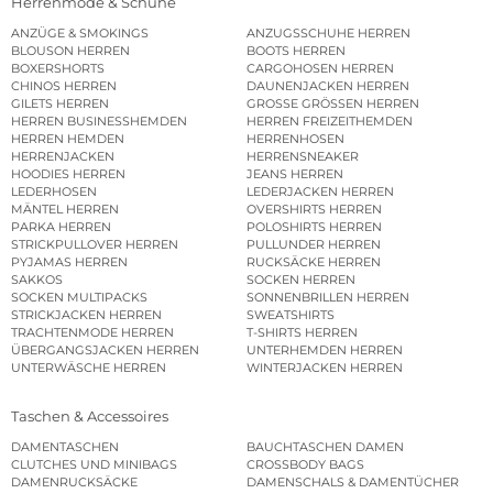
Herrenmode & Schuhe
ANZÜGE & SMOKINGS
ANZUGSSCHUHE HERREN
BLOUSON HERREN
BOOTS HERREN
BOXERSHORTS
CARGOHOSEN HERREN
CHINOS HERREN
DAUNENJACKEN HERREN
GILETS HERREN
GROSSE GRÖSSEN HERREN
HERREN BUSINESSHEMDEN
HERREN FREIZEITHEMDEN
HERREN HEMDEN
HERRENHOSEN
HERRENJACKEN
HERRENSNEAKER
HOODIES HERREN
JEANS HERREN
LEDERHOSEN
LEDERJACKEN HERREN
MÄNTEL HERREN
OVERSHIRTS HERREN
PARKA HERREN
POLOSHIRTS HERREN
STRICKPULLOVER HERREN
PULLUNDER HERREN
PYJAMAS HERREN
RUCKSÄCKE HERREN
SAKKOS
SOCKEN HERREN
SOCKEN MULTIPACKS
SONNENBRILLEN HERREN
STRICKJACKEN HERREN
SWEATSHIRTS
TRACHTENMODE HERREN
T-SHIRTS HERREN
ÜBERGANGSJACKEN HERREN
UNTERHEMDEN HERREN
UNTERWÄSCHE HERREN
WINTERJACKEN HERREN
Taschen & Accessoires
DAMENTASCHEN
BAUCHTASCHEN DAMEN
CLUTCHES UND MINIBAGS
CROSSBODY BAGS
DAMENRUCKSÄCKE
DAMENSCHALS & DAMENTÜCHER