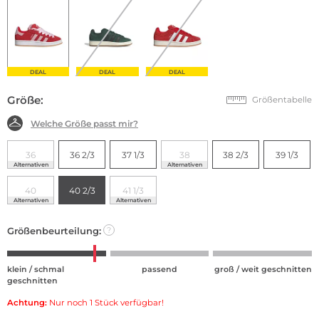
DEAL
DEAL
DEAL
Größe:
Größentabelle
Welche Größe passt mir?
36
36 2/3
37 1/3
38
38 2/3
39 1/3
Alternativen
Alternativen
40
40 2/3
41 1/3
Alternativen
Alternativen
Größenbeurteilung:
?
klein / schmal
passend
groß / weit geschnitten
geschnitten
Achtung:
Nur noch 1 Stück verfügbar!