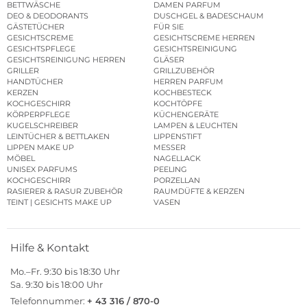
BETTWÄSCHE
DAMEN PARFUM
DEO & DEODORANTS
DUSCHGEL & BADESCHAUM
GÄSTETÜCHER
FÜR SIE
GESICHTSCREME
GESICHTSCREME HERREN
GESICHTSPFLEGE
GESICHTSREINIGUNG
GESICHTSREINIGUNG HERREN
GLÄSER
GRILLER
GRILLZUBEHÖR
HANDTÜCHER
HERREN PARFUM
KERZEN
KOCHBESTECK
KOCHGESCHIRR
KOCHTÖPFE
KÖRPERPFLEGE
KÜCHENGERÄTE
KUGELSCHREIBER
LAMPEN & LEUCHTEN
LEINTÜCHER & BETTLAKEN
LIPPENSTIFT
LIPPEN MAKE UP
MESSER
MÖBEL
NAGELLACK
UNISEX PARFUMS
PEELING
KOCHGESCHIRR
PORZELLAN
RASIERER & RASUR ZUBEHÖR
RAUMDÜFTE & KERZEN
TEINT | GESICHTS MAKE UP
VASEN
Hilfe & Kontakt
Mo.–Fr. 9:30 bis 18:30 Uhr
Sa. 9:30 bis 18:00 Uhr
Telefonnummer:
+ 43 316 / 870-0