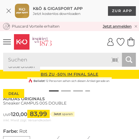
K&Ö & GIGASPORT APP
ZUR APP
Jetzt kostenlos downloaden
Pluscard Vorteile erhalten
KOSTENLOSER VERSAND* & RÜCKVERSAND
Jetzt anmelden
UNSERE APP
CLICK &
CLICK &
COLLECT
RESERVE
Große Größen
BIS ZU -50% IM FINAL SALE
Beliebt!
12 Personen sehen sich diesen Artikel gerade an
DEAL
ADIDAS ORIGINALS
Sneaker CAMPUS 00S DOUBLE
83,99
120,00
Jetzt
sparen
UVP
inkl. Mwst zzgl.
Versandkosten
Farbe:
Rot