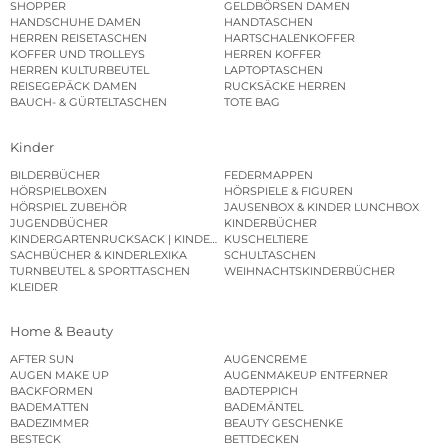
SHOPPER
GELDBÖRSEN DAMEN
HANDSCHUHE DAMEN
HANDTASCHEN
HERREN REISETASCHEN
HARTSCHALENKOFFER
KOFFER UND TROLLEYS
HERREN KOFFER
HERREN KULTURBEUTEL
LAPTOPTASCHEN
REISEGEPÄCK DAMEN
RUCKSÄCKE HERREN
BAUCH- & GÜRTELTASCHEN
TOTE BAG
Kinder
BILDERBÜCHER
FEDERMAPPEN
HÖRSPIELBOXEN
HÖRSPIELE & FIGUREN
HÖRSPIEL ZUBEHÖR
JAUSENBOX & KINDER LUNCHBOX
JUGENDBÜCHER
KINDERBÜCHER
KINDERGARTENRUCKSACK | KINDERGARTENBEUTEL
KUSCHELTIERE
SACHBÜCHER & KINDERLEXIKA
SCHULTASCHEN
TURNBEUTEL & SPORTTASCHEN
WEIHNACHTSKINDERBÜCHER
KLEIDER
Home & Beauty
AFTER SUN
AUGENCREME
AUGEN MAKE UP
AUGENMAKEUP ENTFERNER
BACKFORMEN
BADTEPPICH
BADEMATTEN
BADEMÄNTEL
BADEZIMMER
BEAUTY GESCHENKE
BESTECK
BETTDECKEN