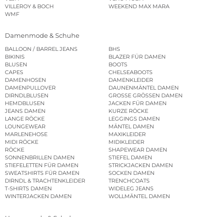
VILLEROY & BOCH
WEEKEND MAX MARA
WMF
Damenmode & Schuhe
BALLOON / BARREL JEANS
BHS
BIKINIS
BLAZER FÜR DAMEN
BLUSEN
BOOTS
CAPES
CHELSEABOOTS
DAMENHOSEN
DAMENKLEIDER
DAMENPULLOVER
DAUNENMÄNTEL DAMEN
DIRNDLBLUSEN
GROSSE GRÖSSEN DAMEN
HEMDBLUSEN
JACKEN FÜR DAMEN
JEANS DAMEN
KURZE RÖCKE
LANGE RÖCKE
LEGGINGS DAMEN
LOUNGEWEAR
MÄNTEL DAMEN
MARLENEHOSE
MAXIKLEIDER
MIDI RÖCKE
MIDIKLEIDER
RÖCKE
SHAPEWEAR DAMEN
SONNENBRILLEN DAMEN
STIEFEL DAMEN
STIEFELETTEN FÜR DAMEN
STRICKJACKEN DAMEN
SWEATSHIRTS FÜR DAMEN
SOCKEN DAMEN
DIRNDL & TRACHTENKLEIDER
TRENCHCOATS
T-SHIRTS DAMEN
WIDELEG JEANS
WINTERJACKEN DAMEN
WOLLMÄNTEL DAMEN