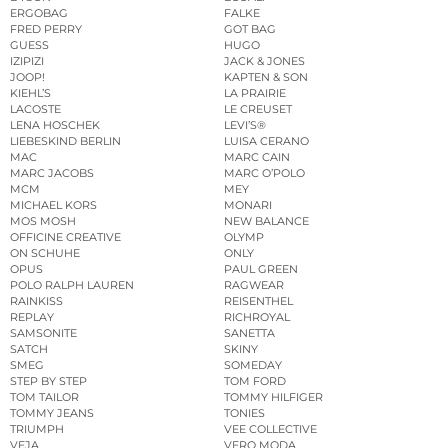
ERGOBAG
FALKE
FRED PERRY
GOT BAG
GUESS
HUGO
IZIPIZI
JACK & JONES
JOOP!
KAPTEN & SON
KIEHL’S
LA PRAIRIE
LACOSTE
LE CREUSET
LENA HOSCHEK
LEVI’S®
LIEBESKIND BERLIN
LUISA CERANO
MAC
MARC CAIN
MARC JACOBS
MARC O’POLO
MCM
MEY
MICHAEL KORS
MONARI
MOS MOSH
NEW BALANCE
OFFICINE CREATIVE
OLYMP
ON SCHUHE
ONLY
OPUS
PAUL GREEN
POLO RALPH LAUREN
RAGWEAR
RAINKISS
REISENTHEL
REPLAY
RICHROYAL
SAMSONITE
SANETTA
SATCH
SKINY
SMEG
SOMEDAY
STEP BY STEP
TOM FORD
TOM TAILOR
TOMMY HILFIGER
TOMMY JEANS
TONIES
TRIUMPH
VEE COLLECTIVE
VEJA
VERO MODA