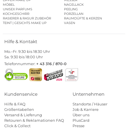
MÖBEL
NAGELLACK
UNISEX PARFUMS
PEELING
KOCHGESCHIRR
PORZELLAN
RASIERER & RASUR ZUBEHÖR
RAUMDÜFTE & KERZEN
TEINT | GESICHTS MAKE UP
VASEN
Hilfe & Kontakt
Mo.–Fr. 9:30 bis 18:30 Uhr
Sa. 9:30 bis 18:00 Uhr
Telefonnummer:
+ 43 316 / 870-0
Kundenservice
Unternehmen
Hilfe & FAQ
Standorte / Häuser
Größentabellen
Job & Karriere
Versand & Lieferung
Über uns
Retouren & Reklamationen FAQ
PlusCard
Click & Collect
Presse