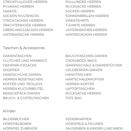
STRICKPULLOVER HERREN
PULLUNDER HERREN
PYJAMAS HERREN
RUCKSÄCKE HERREN
SAKKOS
SOCKEN HERREN
SOCKEN MULTIPACKS
SONNENBRILLEN HERREN
STRICKJACKEN HERREN
SWEATSHIRTS
TRACHTENMODE HERREN
T-SHIRTS HERREN
ÜBERGANGSJACKEN HERREN
UNTERHEMDEN HERREN
UNTERWÄSCHE HERREN
WINTERJACKEN HERREN
Taschen & Accessoires
DAMENTASCHEN
BAUCHTASCHEN DAMEN
CLUTCHES UND MINIBAGS
CROSSBODY BAGS
DAMENRUCKSÄCKE
DAMENSCHALS & DAMENTÜCHER
SHOPPER
GELDBÖRSEN DAMEN
HANDSCHUHE DAMEN
HANDTASCHEN
HERREN REISETASCHEN
HARTSCHALENKOFFER
KOFFER UND TROLLEYS
HERREN KOFFER
HERREN KULTURBEUTEL
LAPTOPTASCHEN
REISEGEPÄCK DAMEN
RUCKSÄCKE HERREN
BAUCH- & GÜRTELTASCHEN
TOTE BAG
Kinder
BILDERBÜCHER
FEDERMAPPEN
HÖRSPIELBOXEN
HÖRSPIELE & FIGUREN
HÖRSPIEL ZUBEHÖR
JAUSENBOX & KINDER LUNCHBOX