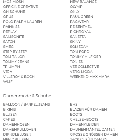
MOS MOSH
NEW BALANCE
OFFICINE CREATIVE
OLYMP
ON SCHUHE
ONLY
OPUS
PAUL GREEN
POLO RALPH LAUREN
RAGWEAR
RAINKISS
REISENTHEL
REPLAY
RICHROYAL
SAMSONITE
SANETTA
SATCH
SKINY
SMEG
SOMEDAY
STEP BY STEP
TOM FORD
TOM TAILOR
TOMMY HILFIGER
TOMMY JEANS
TONIES
TRIUMPH
VEE COLLECTIVE
VEJA
VERO MODA
VILLEROY & BOCH
WEEKEND MAX MARA
WMF
Damenmode & Schuhe
BALLOON / BARREL JEANS
BHS
BIKINIS
BLAZER FÜR DAMEN
BLUSEN
BOOTS
CAPES
CHELSEABOOTS
DAMENHOSEN
DAMENKLEIDER
DAMENPULLOVER
DAUNENMÄNTEL DAMEN
DIRNDLBLUSEN
GROSSE GRÖSSEN DAMEN
HEMDBLUSEN
JACKEN FÜR DAMEN