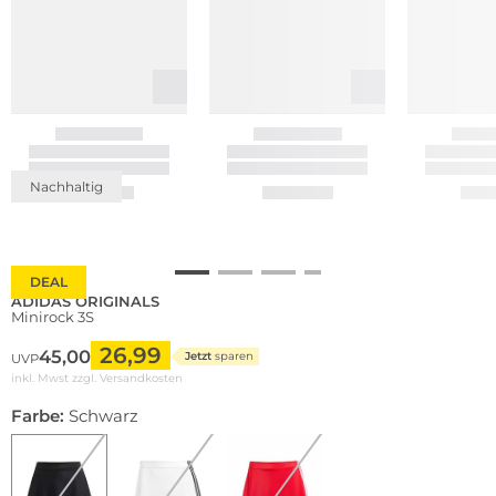
Nachhaltig
DEAL
ADIDAS ORIGINALS
Minirock 3S
26,99
45,00
Jetzt
sparen
UVP
inkl. Mwst zzgl.
Versandkosten
Farbe:
Schwarz