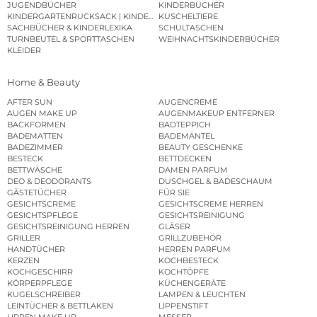
JUGENDBÜCHER
KINDERBÜCHER
KINDERGARTENRUCKSACK | KINDERGARTENBEUTEL
KUSCHELTIERE
SACHBÜCHER & KINDERLEXIKA
SCHULTASCHEN
TURNBEUTEL & SPORTTASCHEN
WEIHNACHTSKINDERBÜCHER
KLEIDER
Home & Beauty
AFTER SUN
AUGENCREME
AUGEN MAKE UP
AUGENMAKEUP ENTFERNER
BACKFORMEN
BADTEPPICH
BADEMATTEN
BADEMÄNTEL
BADEZIMMER
BEAUTY GESCHENKE
BESTECK
BETTDECKEN
BETTWÄSCHE
DAMEN PARFUM
DEO & DEODORANTS
DUSCHGEL & BADESCHAUM
GÄSTETÜCHER
FÜR SIE
GESICHTSCREME
GESICHTSCREME HERREN
GESICHTSPFLEGE
GESICHTSREINIGUNG
GESICHTSREINIGUNG HERREN
GLÄSER
GRILLER
GRILLZUBEHÖR
HANDTÜCHER
HERREN PARFUM
KERZEN
KOCHBESTECK
KOCHGESCHIRR
KOCHTÖPFE
KÖRPERPFLEGE
KÜCHENGERÄTE
KUGELSCHREIBER
LAMPEN & LEUCHTEN
LEINTÜCHER & BETTLAKEN
LIPPENSTIFT
LIPPEN MAKE UP
MESSER