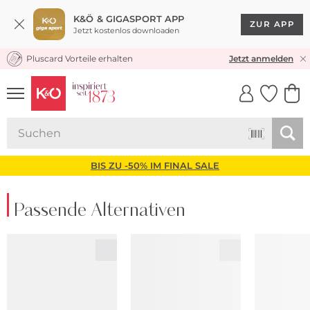
K&Ö & GIGASPORT APP
ZUR APP
Jetzt kostenlos downloaden
Pluscard Vorteile erhalten
KOSTENLOSER VERSAND* & RÜCKVERSAND
Jetzt anmelden
UNSERE APP
CLICK &
CLICK &
COLLECT
RESERVE
BIS ZU -50% IM FINAL SALE
Passende Alternativen