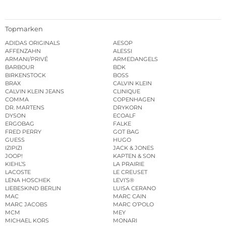
Topmarken
ADIDAS ORIGINALS
AESOP
AFFENZAHN
ALESSI
ARMANI/PRIVÉ
ARMEDANGELS
BARBOUR
BDK
BIRKENSTOCK
BOSS
BRAX
CALVIN KLEIN
CALVIN KLEIN JEANS
CLINIQUE
COMMA
COPENHAGEN
DR. MARTENS
DRYKORN
DYSON
ECOALF
ERGOBAG
FALKE
FRED PERRY
GOT BAG
GUESS
HUGO
IZIPIZI
JACK & JONES
JOOP!
KAPTEN & SON
KIEHL’S
LA PRAIRIE
LACOSTE
LE CREUSET
LENA HOSCHEK
LEVI’S®
LIEBESKIND BERLIN
LUISA CERANO
MAC
MARC CAIN
MARC JACOBS
MARC O’POLO
MCM
MEY
MICHAEL KORS
MONARI