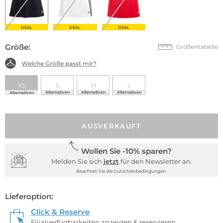
DEAL
DEAL
DEAL
Größe:
Größentabelle
Welche Größe passt mir?
XS
S
M
L
Alternativen
Alternativen
Alternativen
Alternativen
AUSVERKAUFT
Wollen Sie -10% sparen?
Melden Sie sich
jetzt
für den Newsletter an.
Beachten Sie die Gutscheinbedingungen.
Lieferoption:
Click & Reserve
Filialverfügbarkeiten anzeigen & reservieren