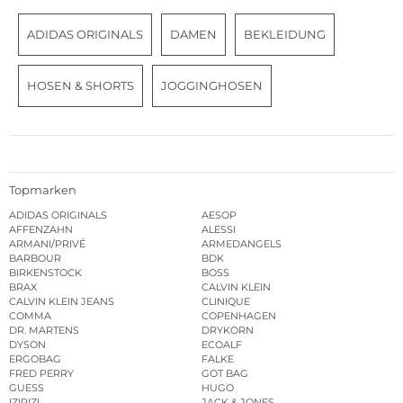
ADIDAS ORIGINALS
DAMEN
BEKLEIDUNG
HOSEN & SHORTS
JOGGINGHOSEN
Topmarken
ADIDAS ORIGINALS
AESOP
AFFENZAHN
ALESSI
ARMANI/PRIVÉ
ARMEDANGELS
BARBOUR
BDK
BIRKENSTOCK
BOSS
BRAX
CALVIN KLEIN
CALVIN KLEIN JEANS
CLINIQUE
COMMA
COPENHAGEN
DR. MARTENS
DRYKORN
DYSON
ECOALF
ERGOBAG
FALKE
FRED PERRY
GOT BAG
GUESS
HUGO
IZIPIZI
JACK & JONES