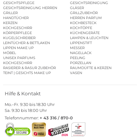
GESICHTSPFLEGE
GESICHTSREINIGUNG
GESICHTSREINIGUNG HERREN
GLÄSER
GRILLER
GRILLZUBEHÖR
HANDTÜCHER
HERREN PARFUM
KERZEN
KOCHBESTECK
KOCHGESCHIRR
KOCHTÖPFE
KÖRPERPFLEGE
KÜCHENGERÄTE
KUGELSCHREIBER
LAMPEN & LEUCHTEN
LEINTÜCHER & BETTLAKEN
LIPPENSTIFT
LIPPEN MAKE UP
MESSER
MÖBEL
NAGELLACK
UNISEX PARFUMS
PEELING
KOCHGESCHIRR
PORZELLAN
RASIERER & RASUR ZUBEHÖR
RAUMDÜFTE & KERZEN
TEINT | GESICHTS MAKE UP
VASEN
Hilfe & Kontakt
Mo.–Fr. 9:30 bis 18:30 Uhr
Sa. 9:30 bis 18:00 Uhr
Telefonnummer:
+ 43 316 / 870-0