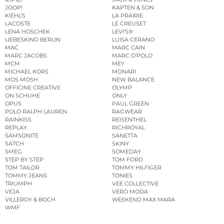
JOOP!
KAPTEN & SON
KIEHL’S
LA PRAIRIE
LACOSTE
LE CREUSET
LENA HOSCHEK
LEVI’S®
LIEBESKIND BERLIN
LUISA CERANO
MAC
MARC CAIN
MARC JACOBS
MARC O’POLO
MCM
MEY
MICHAEL KORS
MONARI
MOS MOSH
NEW BALANCE
OFFICINE CREATIVE
OLYMP
ON SCHUHE
ONLY
OPUS
PAUL GREEN
POLO RALPH LAUREN
RAGWEAR
RAINKISS
REISENTHEL
REPLAY
RICHROYAL
SAMSONITE
SANETTA
SATCH
SKINY
SMEG
SOMEDAY
STEP BY STEP
TOM FORD
TOM TAILOR
TOMMY HILFIGER
TOMMY JEANS
TONIES
TRIUMPH
VEE COLLECTIVE
VEJA
VERO MODA
VILLEROY & BOCH
WEEKEND MAX MARA
WMF