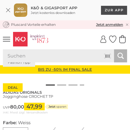
K&Ö & GIGASPORT APP
ZUR APP
Jetzt kostenlos downloaden
Pluscard Vorteile erhalten
KOSTENLOSER VERSAND* & RÜCKVERSAND
Jetzt anmelden
UNSERE APP
CLICK &
CLICK &
COLLECT
RESERVE
Nachhaltig
Fashion Tipp
BIS ZU -50% IM FINAL SALE
DEAL
ADIDAS ORIGINALS
Jogginghose CROCHET TP
47,99
80,00
Jetzt
sparen
UVP
inkl. Mwst zzgl.
Versandkosten
Farbe:
Weiss