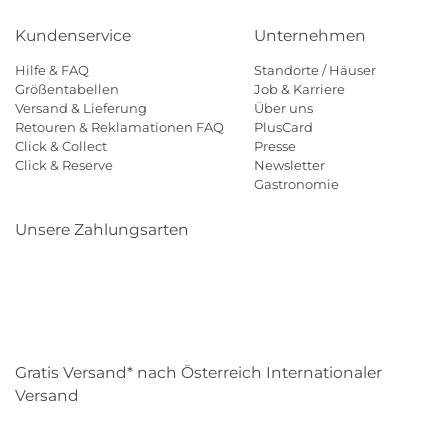
Kundenservice
Unternehmen
Hilfe & FAQ
Standorte / Häuser
Größentabellen
Job & Karriere
Versand & Lieferung
Über uns
Retouren & Reklamationen FAQ
PlusCard
Click & Collect
Presse
Click & Reserve
Newsletter
Gastronomie
Unsere Zahlungsarten
Klarna
Paypal
Mastercard
Visa
Diners
Eps
Shop
Applepay
Amazon
Gratis Versand* nach Österreich Internationaler
Versand