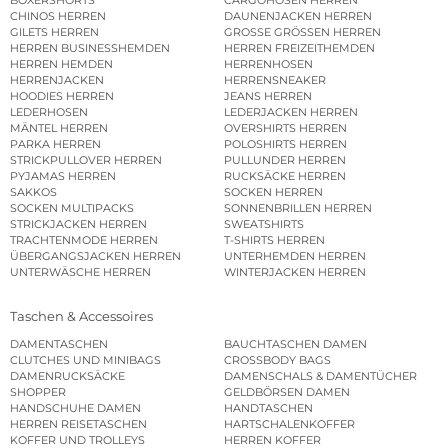
CHINOS HERREN
DAUNENJACKEN HERREN
GILETS HERREN
GROSSE GRÖSSEN HERREN
HERREN BUSINESSHEMDEN
HERREN FREIZEITHEMDEN
HERREN HEMDEN
HERRENHOSEN
HERRENJACKEN
HERRENSNEAKER
HOODIES HERREN
JEANS HERREN
LEDERHOSEN
LEDERJACKEN HERREN
MÄNTEL HERREN
OVERSHIRTS HERREN
PARKA HERREN
POLOSHIRTS HERREN
STRICKPULLOVER HERREN
PULLUNDER HERREN
PYJAMAS HERREN
RUCKSÄCKE HERREN
SAKKOS
SOCKEN HERREN
SOCKEN MULTIPACKS
SONNENBRILLEN HERREN
STRICKJACKEN HERREN
SWEATSHIRTS
TRACHTENMODE HERREN
T-SHIRTS HERREN
ÜBERGANGSJACKEN HERREN
UNTERHEMDEN HERREN
UNTERWÄSCHE HERREN
WINTERJACKEN HERREN
Taschen & Accessoires
DAMENTASCHEN
BAUCHTASCHEN DAMEN
CLUTCHES UND MINIBAGS
CROSSBODY BAGS
DAMENRUCKSÄCKE
DAMENSCHALS & DAMENTÜCHER
SHOPPER
GELDBÖRSEN DAMEN
HANDSCHUHE DAMEN
HANDTASCHEN
HERREN REISETASCHEN
HARTSCHALENKOFFER
KOFFER UND TROLLEYS
HERREN KOFFER