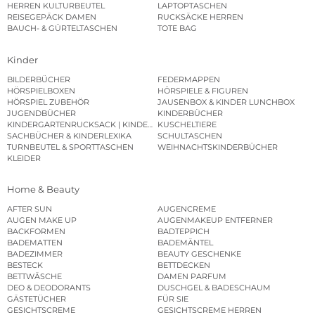
HERREN KULTURBEUTEL
LAPTOPTASCHEN
REISEGEPÄCK DAMEN
RUCKSÄCKE HERREN
BAUCH- & GÜRTELTASCHEN
TOTE BAG
Kinder
BILDERBÜCHER
FEDERMAPPEN
HÖRSPIELBOXEN
HÖRSPIELE & FIGUREN
HÖRSPIEL ZUBEHÖR
JAUSENBOX & KINDER LUNCHBOX
JUGENDBÜCHER
KINDERBÜCHER
KINDERGARTENRUCKSACK | KINDERGARTENBEUTEL
KUSCHELTIERE
SACHBÜCHER & KINDERLEXIKA
SCHULTASCHEN
TURNBEUTEL & SPORTTASCHEN
WEIHNACHTSKINDERBÜCHER
KLEIDER
Home & Beauty
AFTER SUN
AUGENCREME
AUGEN MAKE UP
AUGENMAKEUP ENTFERNER
BACKFORMEN
BADTEPPICH
BADEMATTEN
BADEMÄNTEL
BADEZIMMER
BEAUTY GESCHENKE
BESTECK
BETTDECKEN
BETTWÄSCHE
DAMEN PARFUM
DEO & DEODORANTS
DUSCHGEL & BADESCHAUM
GÄSTETÜCHER
FÜR SIE
GESICHTSCREME
GESICHTSCREME HERREN