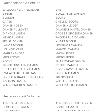
Damenmode & Schuhe
BALLOON / BARREL JEANS
BHS
BIKINIS
BLAZER FÜR DAMEN
BLUSEN
BOOTS
CAPES
CHELSEABOOTS
DAMENHOSEN
DAMENKLEIDER
DAMENPULLOVER
DAUNENMÄNTEL DAMEN
DIRNDLBLUSEN
GROSSE GRÖSSEN DAMEN
HEMDBLUSEN
JACKEN FÜR DAMEN
JEANS DAMEN
KURZE RÖCKE
LANGE RÖCKE
LEGGINGS DAMEN
LOUNGEWEAR
MÄNTEL DAMEN
MARLENEHOSE
MAXIKLEIDER
MIDI RÖCKE
MIDIKLEIDER
RÖCKE
SHAPEWEAR DAMEN
SONNENBRILLEN DAMEN
STIEFEL DAMEN
STIEFELETTEN FÜR DAMEN
STRICKJACKEN DAMEN
SWEATSHIRTS FÜR DAMEN
SOCKEN DAMEN
DIRNDL & TRACHTENKLEIDER
TRENCHCOATS
T-SHIRTS DAMEN
WIDELEG JEANS
WINTERJACKEN DAMEN
WOLLMÄNTEL DAMEN
Herrenmode & Schuhe
ANZÜGE & SMOKINGS
ANZUGSSCHUHE HERREN
BLOUSON HERREN
BOOTS HERREN
BOXERSHORTS
CARGOHOSEN HERREN