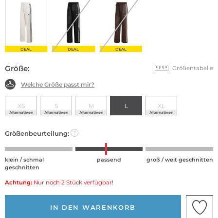
DEAL
DEAL
DEAL
Größe:
Größentabelle
Welche Größe passt mir?
XS
S
M
L
XL
Alternativen
Alternativen
Alternativen
Alternativen
Größenbeurteilung:
?
klein / schmal
passend
groß / weit geschnitten
geschnitten
Achtung:
Nur noch 2 Stück verfügbar!
IN DEN WARENKORB