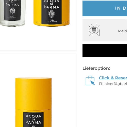
IN 
Meld
Lieferoption:
Click & Rese
Filialverfügba