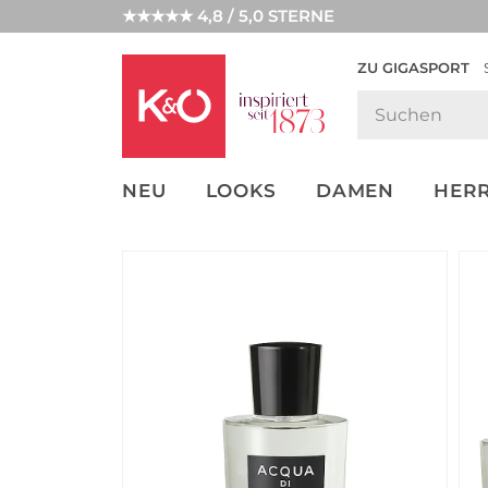
★★★★★ 4,8 / 5,0 STERNE
ZU GIGASPORT
FASHION-
UNSERE APP
CLICK &
CLICK &
TRENDS
COLLECT
RESERVE
NEU
LOOKS
DAMEN
HER