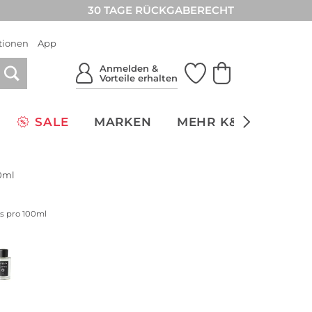
30 TAGE RÜCKGABERECHT
tionen
App
Anmelden &
Vorteile erhalten
SALE
MARKEN
MEHR K&Ö
NACH
0ml
is pro 100ml