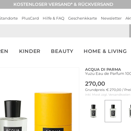
KOSTENLOSER VERSAND* & RÜCKVERSAND
Standorte
PlusCard
Hilfe & FAQ
Geschenkkarte
Newsletter
Ak
REN
KINDER
BEAUTY
HOME & LIVING
ACQUA DI PARMA
Yuzu Eau de Parfum 10
270,00
Grundpreis: € 270,00 / Pre
inkl. Mwst zzgl.
Versandkosten