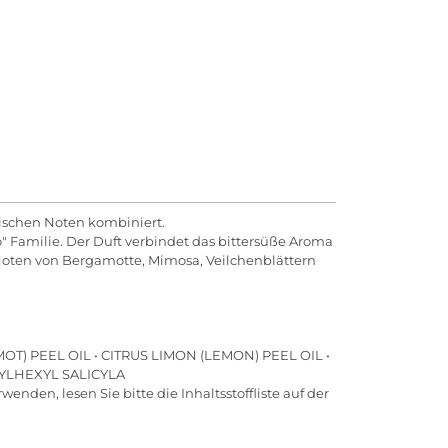
trischen Noten kombiniert.
o" Familie. Der Duft verbindet das bittersüße Aroma
 Noten von Bergamotte, Mimosa, Veilchenblättern
T) PEEL OIL • CITRUS LIMON (LEMON) PEEL OIL •
YLHEXYL SALICYLA
enden, lesen Sie bitte die Inhaltsstoffliste auf der