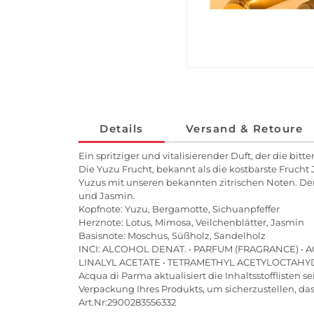
Details
Versand & Retoure
Ein spritziger und vitalisierender Duft, der die bi
Die Yuzu Frucht, bekannt als die kostbarste Frucht 
Yuzus mit unseren bekannten zitrischen Noten. Der
und Jasmin.
Kopfnote: Yuzu, Bergamotte, Sichuanpfeffer
Herznote: Lotus, Mimosa, Veilchenblätter, Jasmin
Basisnote: Moschus, Süßholz, Sandelholz
INCI: ALCOHOL DENAT. • PARFUM (FRAGRANCE) • 
LINALYL ACETATE • TETRAMETHYL ACETYLOCTAH
Acqua di Parma aktualisiert die Inhaltsstofflisten s
Verpackung Ihres Produkts, um sicherzustellen, dass
Art.Nr:2900283556332